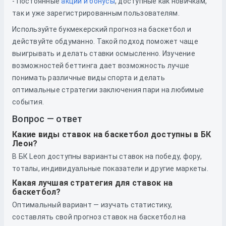
- Постоянные
акции и бонусы
, доступные как новичкам,
так и уже зарегистрированным пользователям.
Используйте букмекерский прогноз на баскетбол и
действуйте обдуманно. Такой подход поможет чаще
выигрывать и делать ставки осмысленно. Изучение
возможностей беттинга дает возможность лучше
понимать различные виды спорта и делать
оптимальные стратегии заключения пари на любимые
события.
Вопрос — ответ
Какие виды ставок на баскетбол доступны в БК
Леон?
В БК Leon доступны варианты ставок на победу, фору,
тоталы, индивидуальные показатели и другие маркеты.
Какая лучшая стратегия для ставок на
баскетбол?
Оптимальный вариант — изучать статистику,
составлять свой прогноз ставок на баскетбол на