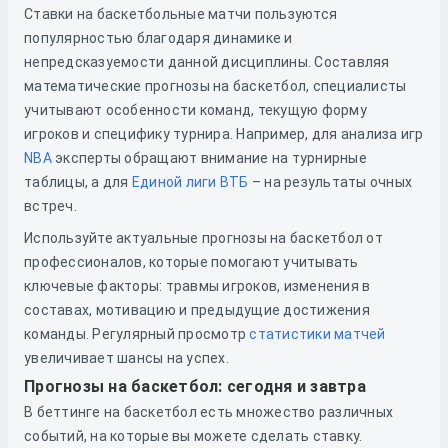
Ставки на баскетбольные матчи пользуются
популярностью благодаря динамике и
непредсказуемости данной дисциплины. Составляя
математические прогнозы на баскетбол, специалисты
учитывают особенности команд, текущую форму
игроков и специфику турнира. Например, для анализа игр
NBA
эксперты обращают внимание на турнирные
таблицы, а для
Единой лиги ВТБ
– на результаты очных
встреч.
Используйте актуальные прогнозы на баскетбол от
профессионалов, которые помогают учитывать
ключевые факторы: травмы игроков, изменения в
составах, мотивацию и предыдущие достижения
команды. Регулярный просмотр
статистики матчей
увеличивает шансы на успех.
Прогнозы на баскетбол: сегодня и завтра
В беттинге на баскетбол есть множество различных
событий, на которые вы можете сделать ставку.