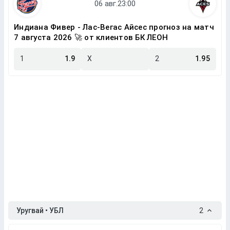
Индиана Фивер - Лас-Вегас Айсес прогноз на матч
7 августа 2026 🚀 от клиентов БК ЛЕОН
1
1.9
X
2
1.95
Уругвай • УБЛ
2