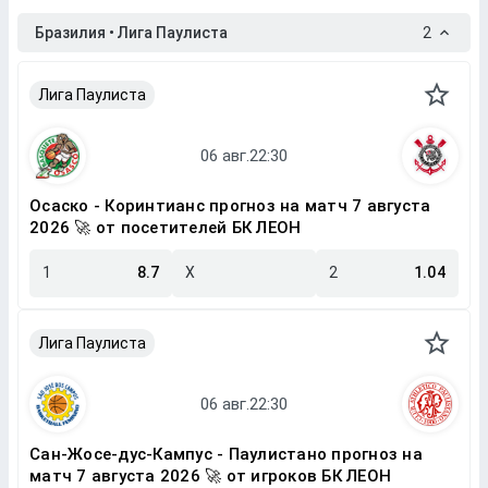
Бразилия • Лига Паулиста
2
Лига Паулиста
Осаско - Коринтианс прогноз на матч 7 августа
2026 🚀 от посетителей БК ЛЕОН
1
8.7
X
2
1.04
Лига Паулиста
Сан-Жосе-дус-Кампус - Паулистано прогноз на
матч 7 августа 2026 🚀 от игроков БК ЛЕОН