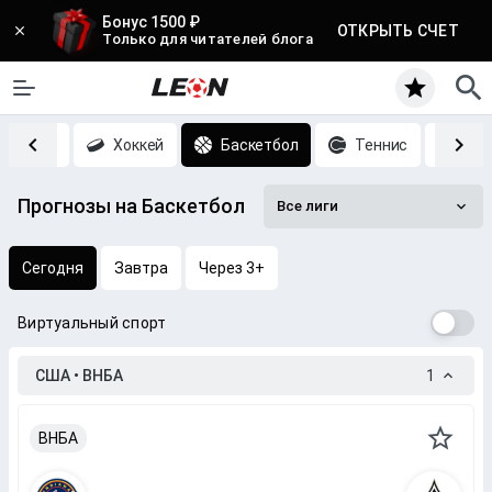
Бонус 1500 ₽
ОТКРЫТЬ СЧЕТ
Только для читателей блога
Футбол
Хоккей
Баскетбол
Теннис
CS
Прогнозы на Баскетбол
Все лиги
Сегодня
Завтра
Через 3+
Виртуальный спорт
США • ВНБА
1
ВНБА