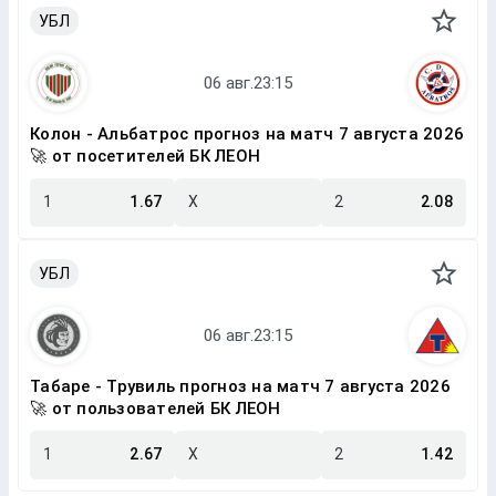
УБЛ
Колон - Альбатрос прогноз на матч 7 августа 2026
🚀 от посетителей БК ЛЕОН
1
1.67
X
2
2.08
УБЛ
Табаре - Трувиль прогноз на матч 7 августа 2026
🚀 от пользователей БК ЛЕОН
1
2.67
X
2
1.42