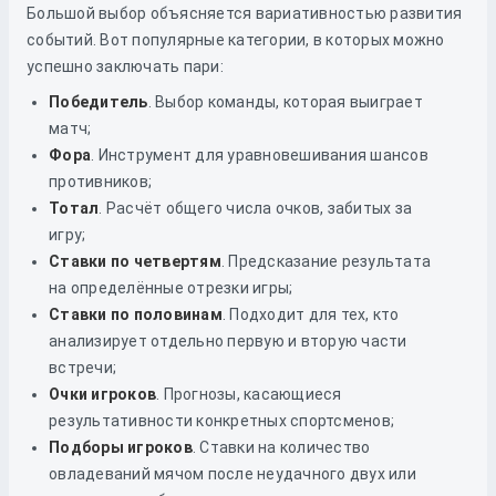
Большой выбор объясняется вариативностью развития
событий. Вот популярные категории, в которых можно
успешно заключать пари:
Победитель
. Выбор команды, которая выиграет
матч;
Фора
. Инструмент для уравновешивания шансов
противников;
Тотал
. Расчёт общего числа очков, забитых за
игру;
Ставки по четвертям
. Предсказание результата
на определённые отрезки игры;
Ставки по половинам
. Подходит для тех, кто
анализирует отдельно первую и вторую части
встречи;
Очки игроков
. Прогнозы, касающиеся
результативности конкретных спортсменов;
Подборы игроков
. Ставки на количество
овладеваний мячом после неудачного двух или