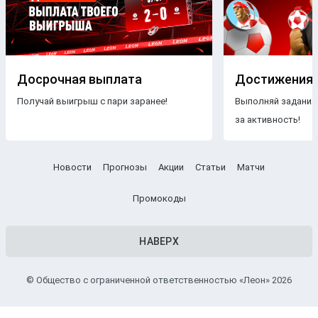
Досрочная выплата
Достижения
Получай выигрыш с пари заранее!
Выполняй задания
за активность!
Новости
Прогнозы
Акции
Статьи
Матчи
Промокоды
НАВЕРХ
© Общество с ограниченной ответственностью «Леон» 2026