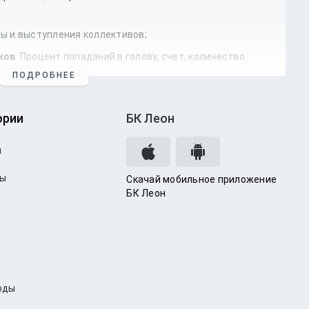
ты и выступления коллективов;
ков
. Процент попаданий в голову, счет, количество
ПОДРОБНЕЕ
бые стороны команд на конкретных локациях.
ории
БК Леон
поможет разобраться в текущей форме команд и
и
 отличия дисциплин
зы
Скачай мобильное приложение
меют заметные отличия, которые влияют как на игровые
БК Леон
сти себя игроки. Основные различия игр включают:
фика и физика делают геймплей более реалистичным.
динамичными и реагируют на взаимодействия, что
можности;
ключевых уровней, таких как Mirage и Inferno, внесла
оды
требует от команд пересмотра привычных стратегий
за команду спецназа;