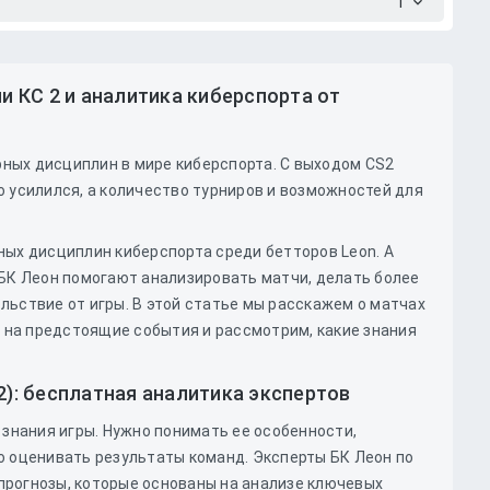
1
чи КС 2 и аналитика киберспорта от
ярных дисциплин в мире киберспорта. С выходом CS2
ько усилился, а количество турниров и возможностей для
ных дисциплин киберспорта среди бетторов Leon. А
 БК Леон помогают анализировать матчи, делать более
льствие от игры. В этой статье мы расскажем о матчах
ы на предстоящие события и рассмотрим, какие знания
2): бесплатная аналитика экспертов
 знания игры. Нужно понимать ее особенности,
о оценивать результаты команд. Эксперты БК Леон по
прогнозы, которые основаны на анализе ключевых