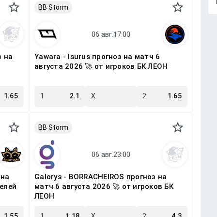
BB Storm
з на
Yawara - Isurus прогноз на матч 6
августа 2026 🚀 от игроков БК ЛЕОН
1.65
1
2.1
X
2
1.65
BB Storm
 на
Galorys - BORRACHEIROS прогноз на
телей
матч 6 августа 2026 🚀 от игроков БК
ЛЕОН
1.55
1
1.18
X
2
4.3