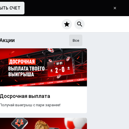
ЫТЬ СЧЕТ
Акции
Все
Досрочная выплата
Получай выигрыш с пари заранее!