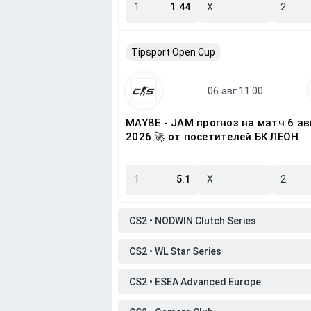
1
1.44
X
2
Tipsport Open Cup
MAYBE - JAM прогноз на матч 6 ав
2026 🚀 от посетителей БК ЛЕОН
1
5.1
X
2
CS2 • NODWIN Clutch Series
CS2 • WL Star Series
CS2 • ESEA Advanced Europe