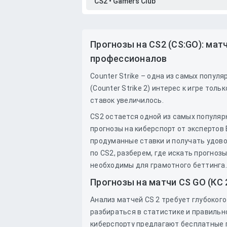
CS2 • Gamers Club
Прогнозы на CS2 (CS:GO): мат
профессионалов
Counter Strike – одна из самых попул
(Counter Strike 2) интерес к игре тол
ставок увеличилось.
CS2 остается одной из самых популяр
прогнозы на киберспорт от экспертов
продуманные ставки и получать удово
по CS2, разберем, где искать прогноз
необходимы для грамотного беттинга.
Прогнозы на матчи CS GO (КС 
Анализ матчей CS 2 требует глубокого
разбираться в статистике и правильн
киберспорту предлагают бесплатные 