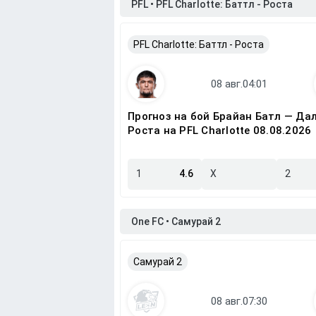
PFL • PFL Charlotte: Баттл - Роста
PFL Charlotte: Баттл - Роста
Прогноз на бой Брайан Батл — Да
Роста на PFL Charlotte 08.08.2026
1
4.6
X
2
One FC • Самурай 2
Самурай 2