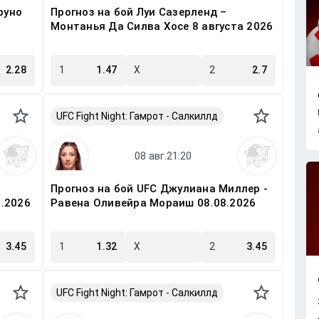
руно
Прогноз на бой Луи Сазерленд –
Монтанья Да Силва Хосе 8 августа 2026
2.28
1
1.47
X
2
2.7
UFC Fight Night: Гамрот - Салкиллд
Прогноз на бой UFC Джулиана Миллер -
8.2026
Равена Оливейра Мораиш 08.08.2026
3.45
1
1.32
X
2
3.45
UFC Fight Night: Гамрот - Салкиллд