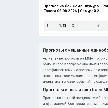
Прогноз на бой Сёма Окумура - Рэ
Такаги 08.08.2026 | Самурай 2
1
1.43
X
2
Прогнозы смешанные единобо
Актуальные прогнозы на ММА – это и
боям. В Leon всегда можно найти раз
коэффициентами и советами по ставка
профи, ведь они максимально информ
аналитика топовых событий по смеш
Прогнозы и аналитика боев 
Прогноз на каждый поединок MMA соп
информацией. Все подается в максим