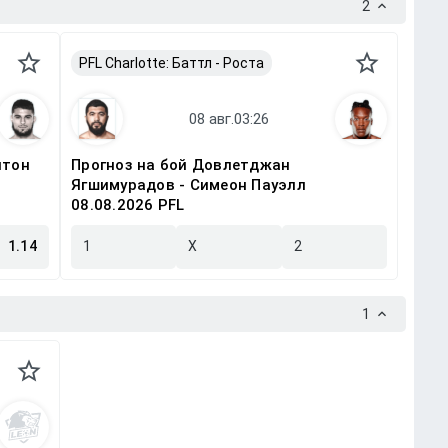
2
PFL Charlotte: Баттл - Роста
лтон
Прогноз на бой Довлетджан
Ягшимурадов - Симеон Пауэлл
08.08.2026 PFL
1.14
1
X
2
1