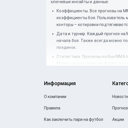
ключевые инсайты и данные:
Коэффициенты. Все прогнозы на М
коэффициенты боя. Пользователь м
конторы – котировки подтягивают
Дата и турнир. Каждый прогноз на
начала боя. Также всегда можно по
поединок.
Статистика. Прогнозы на бои ММА 
Можно узнать текущую форму участ
против друга в октагон, то добавл
статистика очных побед и поражен
Информация
Катег
Выбор промоушенов. Предоставляе
конкретного промоушена. Например,
О компании
Новост
Часто задаваемые вопросы. Узнать
Правила
Прогно
раздел FAQ. В нем собраны ответы 
делает его более информативным.
Как заключить пари на футбол
Акции
Также прогнозы на единоборства
в бл