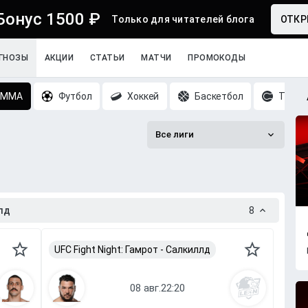
Бонус 1500 ₽
Только для читателей блога
ОТКР
ГНОЗЫ
АКЦИИ
СТАТЬИ
МАТЧИ
ПРОМОКОДЫ
MMA
Футбол
Хоккей
Баскетбол
Тенни
Все лиги
ллд
8
UFC Fight Night: Гамрот - Салкиллд