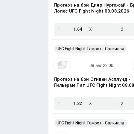
Прогноз на бой Дияр Нургожай - Б
Лопес UFC Fight Night 08.08.2026
1
1.64
X
2
UFC Fight Night: Гамрот - Салкиллд
Прогноз на бой Стивен Асплунд -
Гильерме Пат UFC Fight Night 08.0
1
1.32
X
2
UFC Fight Night: Гамрот - Салкиллд