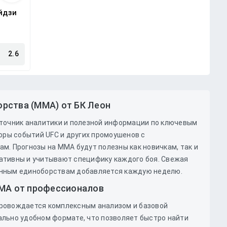
йдзи
2.6
рства (ММА) от БК Леон
сточник аналитики и полезной информации по ключевым
боры событий UFC и других промоушенов с
м. Прогнозы на MMA будут полезны как новичкам, так и
ативны и учитывают специфику каждого боя. Свежая
анным единоборствам добавляется каждую неделю.
ММА от профессионалов
ровождается комплексным анализом и базовой
ально удобном формате, что позволяет быстро найти