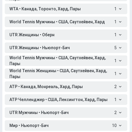
WTA • Канада, Торонто, Хард, Пары
1
World Tennis Мужчины • США, Саутхейвен, Хард
1
UTR Женщины • Оберн
1
UTR Женщины • Ньюпорт-Бич
5
World Tennis Мужчины • США, Саутхейвен, Хард,
1
Пары
World Tennis Женщины • США, Саутхейвен, Хард,
1
Пары
ATP • Канада, Монреаль, Хард, Пары
2
ATP Челленджер • США, Лексингтон, Хард, Пары
1
UTR Мужчины • Ньюпорт-Бич
2
Мир • Ньюпорт-Бич
10