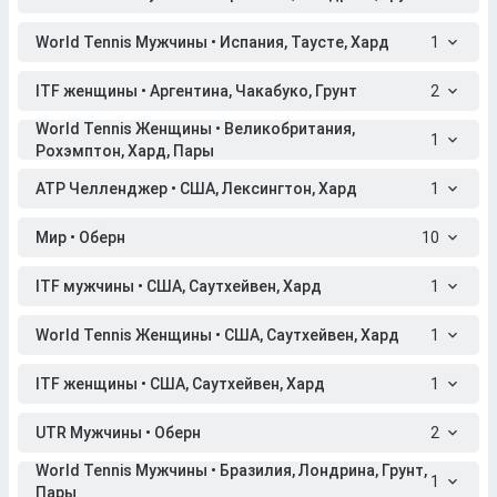
World Tennis Мужчины • Испания, Таусте, Хард
1
ITF женщины • Аргентина, Чакабуко, Грунт
2
World Tennis Женщины • Великобритания,
1
Рохэмптон, Хард, Пары
ATP Челленджер • США, Лексингтон, Хард
1
Мир • Оберн
10
ITF мужчины • США, Саутхейвен, Хард
1
World Tennis Женщины • США, Саутхейвен, Хард
1
ITF женщины • США, Саутхейвен, Хард
1
UTR Мужчины • Оберн
2
World Tennis Мужчины • Бразилия, Лондрина, Грунт,
1
Пары