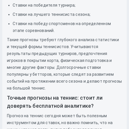
Ставки на победителя турнира;
Ставки на лучшего теннисиста сезона;
Ставки на победу спортсменов на определенном
этапе соревнований.
Такие прогнозы требуют глубокого анализа статистики
и текущей формы теннисистов. Учитываются
результаты предыдущих турниров, предпочтения
игроков в покрытии корта, физическая подготовка и
многие другие факторы. Долгосрочные ставки
популярны у бетторов, которые следят за развитием
событий на протяжении всего сезона и делают прогнозы
на большой теннис.
Точные прогнозы на теннис: стоит ли
доверять бесплатной аналитике?
Прогноз на теннис сегодня может быть полезным
инструментом для ставок, но важно помнить, что на