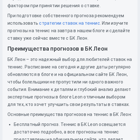
фактором при принятии решения о ставке.
При подготовке собственного прогноза рекомендуем
использовать
стратегии ставок на теннис
. Или изучите
прогнозы на теннис на завтра в нашем блоге и сделайте
ставку уже сейчас вместе с БК Леон.
Преимущества прогнозов в БК Леон
БК Леон – это надежный выбор для любителей ставок на
теннис. Расписание на сегодня и другие даты регулярно
обновляются в блоге и на официальном сайте БК Леон,
чтобы болельщики не пропустили ни одного важного
события. Внимание к деталям и глубокий анализ делают
экспертные прогнозы в блоге Leon отличным выбором
для тех, кто хочет улучшить свои результаты в ставках.
Основные преимущества прогнозов на теннис в БК Леон:
Бесплатный прогноз. Теннис в БК Leon освещается
достаточно подробно, а все прогнозы на теннис
представлены на официальном сайте, что делает