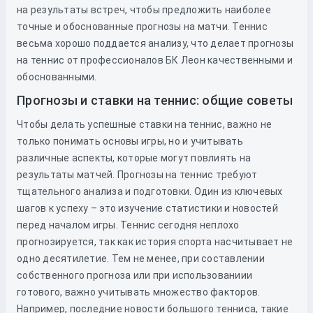
на результаты встреч, чтобы предложить наиболее
точные и обоснованные прогнозы на матчи. Теннис
весьма хорошо поддается анализу, что делает прогнозы
на теннис от профессионалов БК Леон качественными и
обоснованными.
Прогнозы и ставки на теннис: общие советы
Чтобы делать успешные ставки на теннис, важно не
только понимать основы игры, но и учитывать
различные аспекты, которые могут повлиять на
результаты матчей. Прогнозы на теннис требуют
тщательного анализа и подготовки. Один из ключевых
шагов к успеху – это изучение статистики и новостей
перед началом игры. Теннис сегодня неплохо
прогнозируется, так как история спорта насчитывает не
одно десятилетие. Тем не менее, при составлении
собственного прогноза или при использованиии
готового, важно учитывать множество факторов.
Например, последние новости большого тенниса, такие