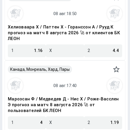
Хелиоваара Х / Паттен Х - Горанссон А / Рууд К
прогноз на матч 8 августа 2026 🚀 от клиентов БК
ЛЕОН
1
1.16
X
2
4.4
Канада, Монреаль, Хард, Пары
Марозсан Ф / Медведев Д - Нис Х / Роже-Васслен
Э прогноз на матч 8 августа 2026 🚀 от
пользователей БК ЛЕОН
1
4
X
2
1.19