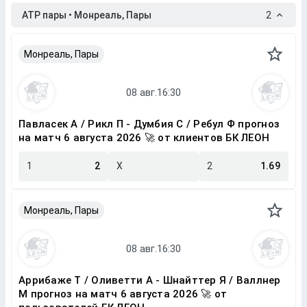
ATP пары • Монреаль, Пары
2
Монреаль, Пары
Павласек А / Рикл П - Думбия С / Ребул Ф прогноз
на матч 6 августа 2026 🚀 от клиентов БК ЛЕОН
1
2
X
2
1.69
Монреаль, Пары
Аррибаже Т / Оливетти А - Шнайттер Я / Валлнер
М прогноз на матч 6 августа 2026 🚀 от