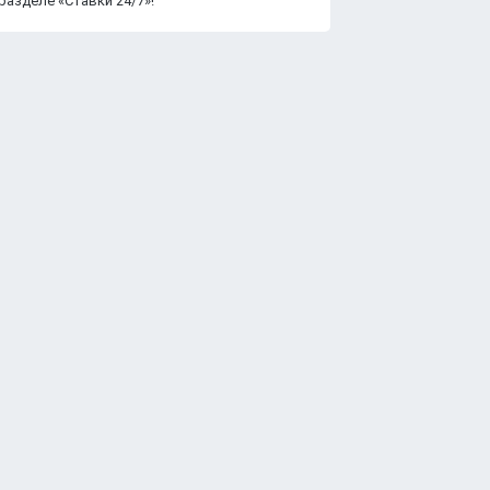
разделе «Ставки 24/7»!