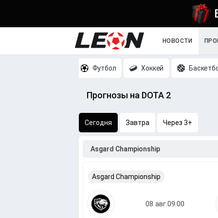
НОВОСТИ
ПРО
ерспорт
MMA
Футбол
Хоккей
Баскетб
Прогнозы на DOTA 2
Сегодня
Завтра
Через 3+
Asgard Championship
Asgard Championship