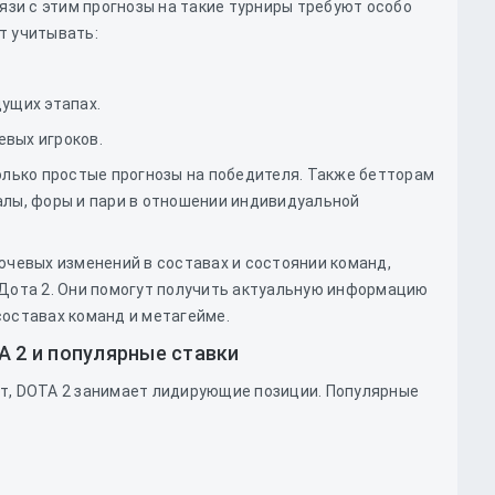
вязи с этим прогнозы на такие турниры требуют особо
т учитывать:
дущих этапах.
вых игроков.
только простые прогнозы на победителя. Также бетторам
алы, форы и пари в отношении индивидуальной
лючевых изменений в составах и состоянии команд,
 Дота 2. Они помогут получить актуальную информацию
составах команд и метагейме.
А 2 и популярные ставки
рт, DOTA 2 занимает лидирующие позиции. Популярные