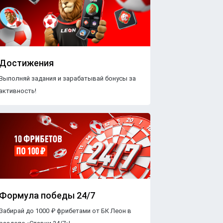
Достижения
Выполняй задания и зарабатывай бонусы за
активность!
Формула победы 24/7
Забирай до 1000 ₽ фрибетами от БК Леон в