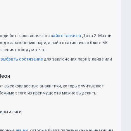
реди бетторов являются
лайв ставки на
Дота 2. Матчи
од к заключению пари, а лайв статистика в блоге БК
ешения по ходу матча.
ы
выбрать состязание
для заключения пари в лайве или
Леон
яют высококлассные аналитики, которые учитывают
Помимо этого из преимуществ можно выделить:
иры и лиги;
улярные
акции
, которые будут полезны как начинающим,