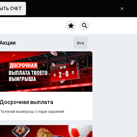
ЫТЬ СЧЕТ
Акции
Все
Досрочная выплата
Получай выигрыш с пари заранее!