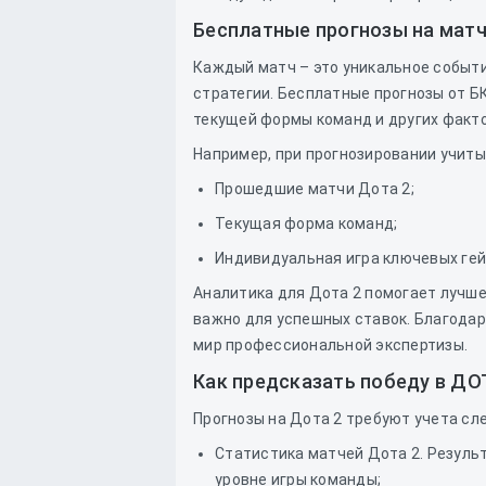
Бесплатные прогнозы на мат
Каждый матч – это уникальное событи
стратегии. Бесплатные прогнозы от Б
текущей формы команд и других факто
Например, при прогнозировании учит
Прошедшие матчи Дота 2;
Текущая форма команд;
Индивидуальная игра ключевых гей
Аналитика для Дота 2 помогает лучше
важно для успешных ставок. Благодар
мир профессиональной экспертизы.
Как предсказать победу в ДО
Прогнозы на Дота 2 требуют учета с
Статистика матчей Дота 2. Резул
уровне игры команды;