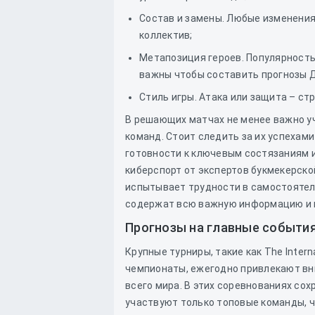
Состав и замены. Любые изменения 
коллектив;
Метапозиция героев. Популярность 
важны чтобы составить прогнозы Д
Стиль игры. Атака или защита – ст
В решающих матчах не менее важно у
команд. Стоит следить за их успехам
готовности к ключевым состязаниям и
киберспорт от экспертов букмекерской
испытывает трудности в самостоятель
содержат всю важную информацию и 
Прогнозы на главные события 
Крупные турниры, такие как The Inter
чемпионаты, ежегодно привлекают вн
всего мира. В этих соревнованиях сох
участвуют только топовые команды, ч