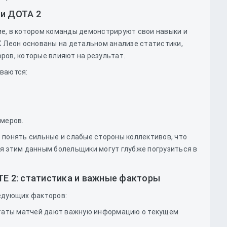
чи ДОТА 2
е, в котором команды демонстрируют свои навыки и
К Леон основаны на детальном анализе статистики,
ров, которые влияют на результат.
ываются:
меров.
 понять сильные и слабые стороны коллективов, что
я этим данным болельщики могут глубже погрузиться в
ТЕ 2: статистика и важные факторы
ледующих факторов:
ьтаты матчей дают важную информацию о текущем