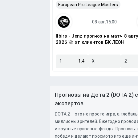
European Pro League Masters
Ilbirs - Jenz прогноз на матч 8 авг
2026 🚀 от клиентов БК ЛЕОН
1
1.4
X
2
Прогнозы на Дота 2 (DOTA 2) 
экспертов
DOTA 2 – это не просто игра, а глоба
миллионы зрителей. Ежегодно провод
и крупные призовые фонды. Прогнозы 
победу и делают просмотр игр еще ин