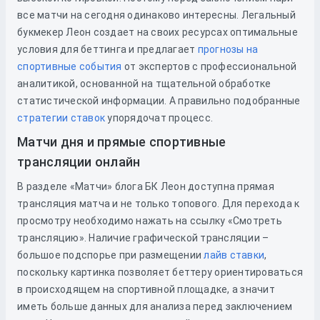
все матчи на сегодня одинаково интересны. Легальный
букмекер Леон создает на своих ресурсах оптимальные
условия для беттинга и предлагает
прогнозы на
спортивные события
от экспертов с профессиональной
аналитикой, основанной на тщательной обработке
статистической информации. А правильно подобранные
стратегии ставок
упорядочат процесс.
Матчи дня и прямые спортивные
трансляции онлайн
В разделе «Матчи» блога БК Леон доступна прямая
трансляция матча и не только топового. Для перехода к
просмотру необходимо нажать на ссылку «Смотреть
трансляцию». Наличие графической трансляции –
большое подспорье при размещении
лайв ставки
,
поскольку картинка позволяет беттеру ориентироваться
в происходящем на спортивной площадке, а значит
иметь больше данных для анализа перед заключением