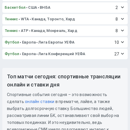
Баскетбол
США
ВНБА
2
Теннис
WTA
Канада, Торонто, Хард
8
Теннис
ATP
Канада, Монреаль, Хард
8
Футбол
Европа
Лига Европы УЕФА
10
Футбол
Европа
Лига Конференций УЕФА
27
Топ матчи сегодня: спортивные трансляции
онлайн и ставки дня
Спортивные события сегодня – это возможность
сделать
онлайн ставки
в прематче, лайве, а также
выбрать долгосрочную ставку. Большинство людей,
рассматривая линии БК, останавливают свой выбор на
топовых поединках. И это неудивительно, ведь
всевозможные СМИ умело подогревают интерес к