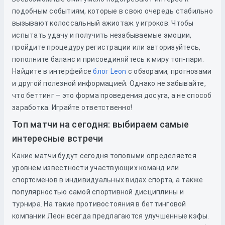
подобным событиям, которые в свою очередь стабильно
вызывают колоссальный ажиотаж у игроков. Чтобы
испытать удачу и получить незабываемые эмоции,
пройдите процедуру регистрации или авторизуйтесь,
пополните баланс и присоединяйтесь к миру топ-пари.
Найдите в интерфейсе
блог Leon
с обзорами, прогнозами
и другой полезной информацией. Однако не забывайте,
что беттинг – это форма проведения досуга, а не способ
заработка. Играйте ответственно!
Топ матчи на сегодня: выбираем самые
интересные встречи
Какие матчи будут сегодня топовыми определяется
уровнем известности участвующих команд или
спортсменов в индивидуальных видах спорта, а также
популярностью самой спортивной дисциплины и
турнира. На такие противостояния в беттинговой
компании Леон всегда предлагаются улучшенные кэфы.