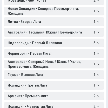
Мозамбик • Чемпионат
2
Новая Зеландия • Северная Премьер-лига,
1
Женщины
Литва • Вторая Лига
1
Австралия • Тасмания, Южная Премьер-лига
1
Нидерланды • Первый Дивизион
5
Черногория • Первая Лига
1
Австралия • Северный Новый Южный Уэльс,
1
Премьер-лига, Женщины
Грузия • Высшая Лига
1
Исландия • Третья Лига
1
Армения • Премьер-лига
2
Исландия • Четвертая Лига
2