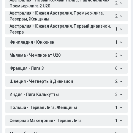
Австралия • Новый Южный Уэльс, Национальная
2
Премьер-лига 2 U20
Австралия • Южная Австралия, Премьер-лига,
2
Резервы, Женщины
Австралия • Южная Австралия, Первый дивизион,
1
Резерв
Финляндия • Юккенен
1
Мьянма • Чемпионат U20
3
Франция • Лига 3
6
Швеция • Четвертый Дивизион
2
Индия • Лига Калькутты
3
Польша • Первая Лига, Женщины
1
Северная Македония • Первая Лига
1