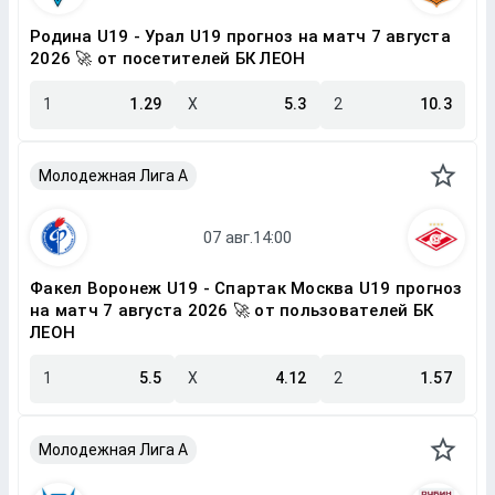
Родина U19 - Урал U19 прогноз на матч 7 августа
2026 🚀 от посетителей БК ЛЕОН
1
1.29
X
5.3
2
10.3
Молодежная Лига А
Факел Воронеж U19 - Спартак Москва U19 прогноз
на матч 7 августа 2026 🚀 от пользователей БК
ЛЕОН
1
5.5
X
4.12
2
1.57
Молодежная Лига А