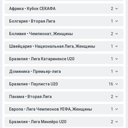
Африка • Кубок СЕКАФА
2
Болгария • Вторая Лига
1
Боливия • Чемпионат, Женщины
2
Швейцария • Национальная Лига, Женщины
1
Бразилия • Лига Катариненсе U20
1
Доминика • Премьер-лига
1
Бразилия • Паулиста U20
16
Панама • Вторая Лига
2
Европа • Лига Чемпионов УЕФА, Женщины
1
Бразилия • Лига Минейро U20
2