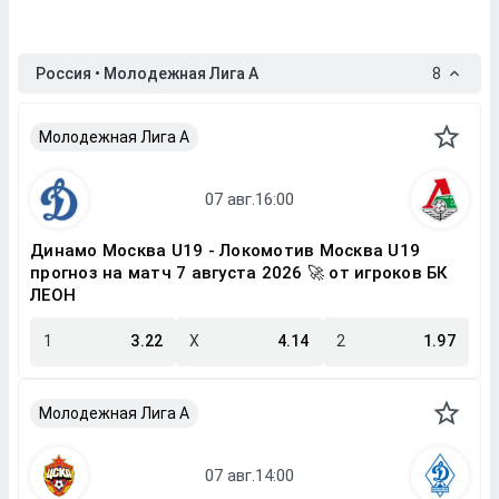
Россия • Молодежная Лига А
8
Молодежная Лига А
Динамо Москва U19 - Локомотив Москва U19
прогноз на матч 7 августа 2026 🚀 от игроков БК
ЛЕОН
1
3.22
X
4.14
2
1.97
Молодежная Лига А