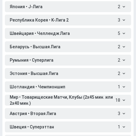
Япония • J-Лига
2
Республика Корея • K-Лига 2
3
Швейцария • Челлендж Лига
5
Беларусь • Высшая Лига
2
Румыния • Суперлига
2
Эстония • Высшая Лига
2
Шотландия • Чемпионшип
1
Мир • Товарищеские Матчи, Клубы (2x45 мин. или
18
2x40 мин.)
Австрия • Вторая Лига
3
Швеция • Суперэттан
1