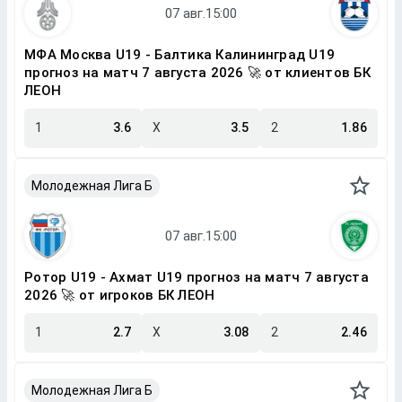
МФА Москва U19 - Балтика Калининград U19
прогноз на матч 7 августа 2026 🚀 от клиентов БК
ЛЕОН
1
3.6
X
3.5
2
1.86
Молодежная Лига Б
Ротор U19 - Ахмат U19 прогноз на матч 7 августа
2026 🚀 от игроков БК ЛЕОН
1
2.7
X
3.08
2
2.46
Молодежная Лига Б