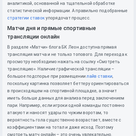
аналитикой, основанной на тщательной обработке
статистической информации. А правильно подобранные
стратегии ставок
упорядочат процесс.
Матчи дня и прямые спортивные
трансляции онлайн
В разделе «Матчи» блога БК Леон доступна прямая
трансляция матча и не только топового. Для перехода к
просмотру необходимо нажать на ссылку «Смотреть
трансляцию». Наличие графической трансляции –
большое подспорье при размещении
лайв ставки
,
поскольку картинка позволяет беттеру ориентироваться
в происходящем на спортивной площадке, а значит
иметь больше данных для анализа перед заключением
пари. Например, если игроки одной команды постоянно
атакуют и наносят удары по чужим воротам, то
вероятность гола существенно возрастает, вместе с
коэффициентами на тотал и даже исход. Поэтому
смотреть матч онлайн – это очень увлекательно.