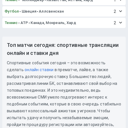
1
Футбол
Швеция
Аллсвенскан
2
Теннис
ATP
Канада, Монреаль, Хард
2
Топ матчи сегодня: спортивные трансляции
онлайн и ставки дня
Спортивные события сегодня – это возможность
сделать
онлайн ставки
в прематче, лайве, а также
выбрать долгосрочную ставку. Большинство людей,
рассматривая линии БК, останавливают свой выбор на
топовых поединках. И это неудивительно, ведь
всевозможные СМИ умело подогревают интерес к
подобным событиям, которые в свою очередь стабильно
вызывают колоссальный ажиотаж у игроков. Чтобы
испытать удачу и получить незабываемые эмоции,
пройдите процедуру регистрации или авторизуйтесь,