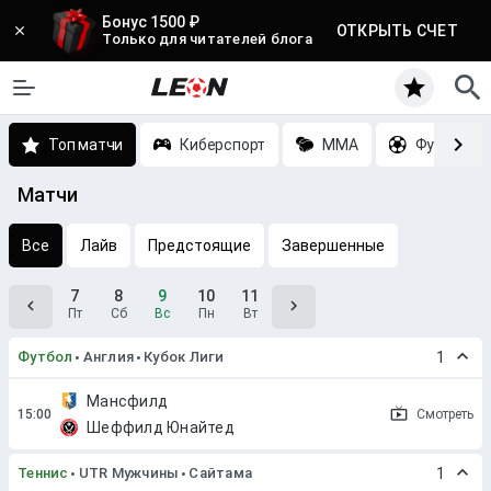
Бонус 1500 ₽
ОТКРЫТЬ СЧЕТ
Только для читателей блога
Топ матчи
Киберспорт
MMA
Футбол
Матчи
Все
Лайв
Предстоящие
Завершенные
7
8
9
10
11
Пт
Сб
Вс
Пн
Вт
Футбол
Англия
Кубок Лиги
1
Мансфилд
Смотреть
Шеффилд Юнайтед
Теннис
UTR Мужчины
Сайтама
1