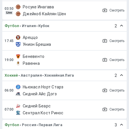
Росуке Инагава
Смотреть
Live
Джейкоб Кайлян Шен
Футбол
Италия
Кубок
2
Ареццо
Смотреть
Унион Брешиа
Беневенто
Смотреть
Равенна
Хоккей
Австралия
Хоккейная Лига
2
Ньюкасл Норт Старз
Смотреть
Сидней Айс Догз
Сидней Беарс
Смотреть
Сентрал Кост Ринос
Футбол
Россия
Первая Лига
3