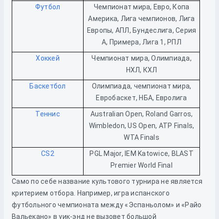
Футбол
Чемпионат мира, Евро, Копа
Америка, Лига чемпионов, Лига
Европы, АПЛ, Бундеслига, Серия
А, Примера, Лига 1, РПЛ
Хоккей
Чемпионат мира, Олимпиада,
НХЛ, КХЛ
Баскетбол
Олимпиада, чемпионат мира,
Евробаскет, НБА, Евролига
Теннис
Australian Open, Roland Garros,
Wimbledon, US Open, ATP Finals,
WTA Finals
CS2
PGL Major, IEM Katowice, BLAST
Premier World Final
Само по себе название культового турнира не является
критерием отбора. Например, игра испанского
футбольного чемпионата между «Эспаньолом» и «Райо
Вальекано» в уик-энд не вызовет большой