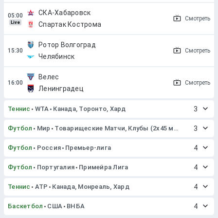
СКА-Хабаровск
Смотреть
Live
Спартак Кострома
Ротор Волгоград
Смотреть
Челябинск
Велес
Смотреть
Ленинградец
Теннис
WTA
Канада, Торонто, Хард
3
Футбол
Мир
Товарищеские Матчи, Клубы (2x45 мин. или 2x40 мин.)
3
Футбол
Россия
Премьер-лига
4
Футбол
Португалия
Примейра Лига
4
Теннис
ATP
Канада, Монреаль, Хард
4
Баскетбол
США
ВНБА
4