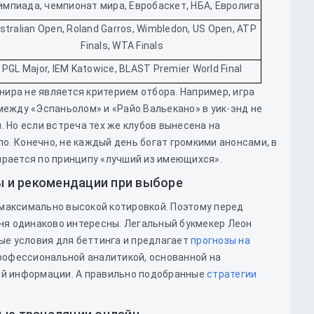
импиада, чемпионат мира, Евробаскет, НБА, Евролига
stralian Open, Roland Garros, Wimbledon, US Open, ATP
Finals, WTA Finals
PGL Major, IEM Katowice, BLAST Premier World Final
нира не является критерием отбора. Например, игра
ежду «Эспаньолом» и «Райо Вальекано» в уик-энд не
 Но если встреча тех же клубов вынесена на
ло. Конечно, не каждый день богат громкими анонсами, в
рается по принципу «лучший из имеющихся».
ты и рекомендации при выборе
с максимально высокой котировкой. Поэтому перед
ня одинаково интересны. Легальный букмекер Леон
ые условия для беттинга и предлагает
прогнозы на
рофессиональной аналитикой, основанной на
ой информации. А правильно подобранные
стратегии