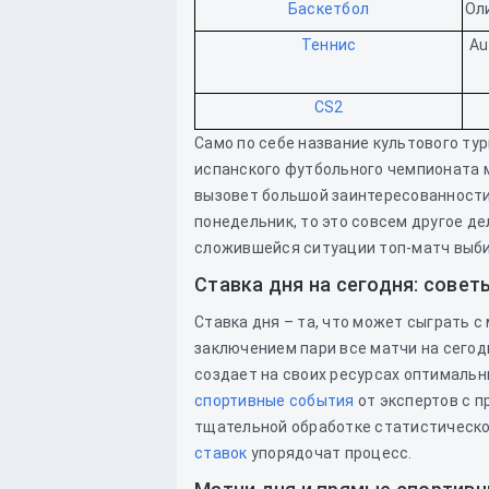
Баскетбол
Ол
Теннис
Au
CS2
Само по себе название культового тур
испанского футбольного чемпионата м
вызовет большой заинтересованности.
понедельник, то это совсем другое де
сложившейся ситуации топ-матч выби
Ставка дня на сегодня: сове
Ставка дня – та, что может сыграть 
заключением пари все матчи на сегод
создает на своих ресурсах оптимальн
спортивные события
от экспертов с п
тщательной обработке статистическ
ставок
упорядочат процесс.