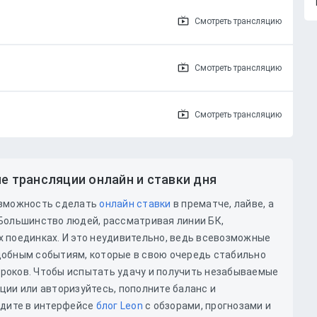
Смотреть
трансляцию
Смотреть
трансляцию
Смотреть
трансляцию
е трансляции онлайн и ставки дня
озможность сделать
онлайн ставки
в прематче, лайве, а
Большинство людей, рассматривая линии БК,
 поединках. И это неудивительно, ведь всевозможные
добным событиям, которые в свою очередь стабильно
роков. Чтобы испытать удачу и получить незабываемые
ции или авторизуйтесь, пополните баланс и
йдите в интерфейсе
блог Leon
с обзорами, прогнозами и