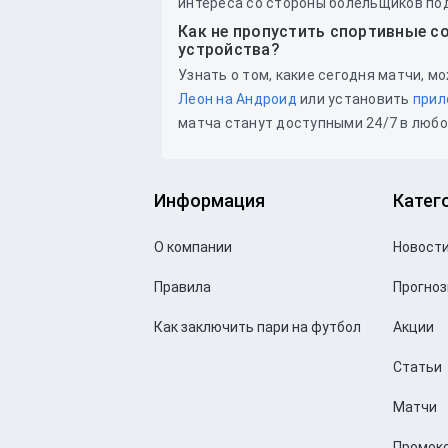
интереса со стороны болельщиков по
Как не пропустить спортивные с
устройства?
Узнать о том, какие сегодня матчи, мо
Леон на Андроид
или установить
прил
матча станут доступными 24/7 в любо
Информация
Катег
О компании
Новост
Правила
Прогно
Как заключить пари на футбол
Акции
Статьи
Матчи
Промок