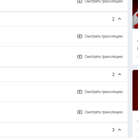
Смотреть
трансляцию
2
Смотреть
трансляцию
Смотреть
трансляцию
2
Смотреть
трансляцию
Смотреть
трансляцию
3