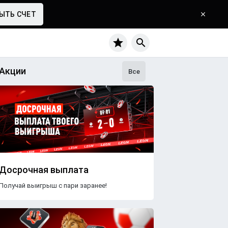
ЫТЬ СЧЕТ
Акции
с
CS2
Волейбол
Все
Досрочная выплата
Получай выигрыш с пари заранее!