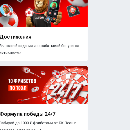
Достижения
Выполняй задания и зарабатывай бонусы за
активность!
Формула победы 24/7
Забирай до 1000 ₽ фрибетами от БК Леон в