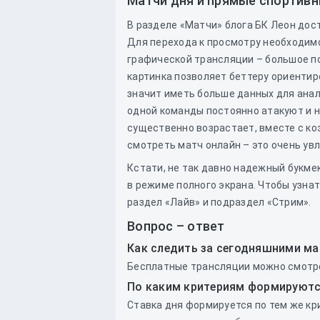
Матчи дня и прямые спортивн
В разделе «Матчи» блога БК Леон дос
Для перехода к просмотру необходим
графической трансляции – большое 
картинка позволяет беттеру ориентир
значит иметь больше данных для анал
одной команды постоянно атакуют и н
существенно возрастает, вместе с ко
смотреть матч онлайн – это очень ув
Кстати, не так давно надежный букмек
в режиме полного экрана. Чтобы узнат
раздел «Лайв» и подраздел «Стрим».
Вопрос – ответ
Как следить за сегодняшними ма
Бесплатные трансляции можно смотре
По каким критериям формируются
Ставка дня формируется по тем же кр