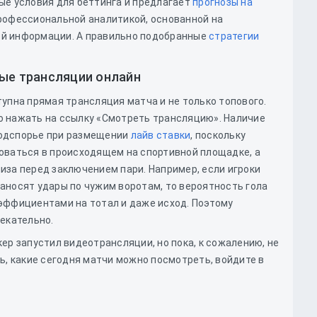
ые условия для беттинга и предлагает
прогнозы на
рофессиональной аналитикой, основанной на
ой информации. А правильно подобранные
стратегии
ые трансляции онлайн
тупна прямая трансляция матча и не только топового.
о нажать на ссылку «Смотреть трансляцию». Наличие
подспорье при размещении
лайв ставки
, поскольку
оваться в происходящем на спортивной площадке, а
иза перед заключением пари. Например, если игроки
аносят удары по чужим воротам, то вероятность гола
эффициентами на тотал и даже исход. Поэтому
лекательно.
ер запустил видеотрансляции, но пока, к сожалению, не
ь, какие сегодня матчи можно посмотреть, войдите в