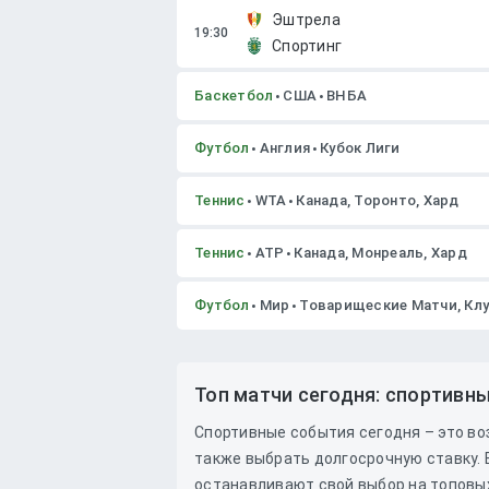
Эштрела
Спортинг
Баскетбол
США
ВНБА
Футбол
Англия
Кубок Лиги
Теннис
WTA
Канада, Торонто, Хард
Теннис
ATP
Канада, Монреаль, Хард
Футбол
Мир
Товарищеские Матчи, Клуб
Топ матчи сегодня: спортивны
Спортивные события сегодня – это в
также выбрать долгосрочную ставку. 
останавливают свой выбор на топовых