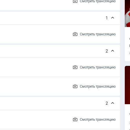
Смотреть
трансляцию
1
Смотреть
трансляцию
2
Смотреть
трансляцию
Смотреть
трансляцию
2
Смотреть
трансляцию