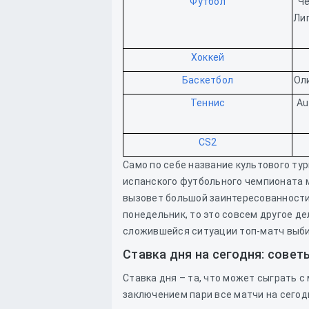
Футбол
Че
Лиг
Хоккей
Баскетбол
Ол
Теннис
Au
CS2
Само по себе название культового тур
испанского футбольного чемпионата м
вызовет большой заинтересованности.
понедельник, то это совсем другое де
сложившейся ситуации топ-матч выби
Ставка дня на сегодня: сове
Ставка дня – та, что может сыграть 
заключением пари все матчи на сегод