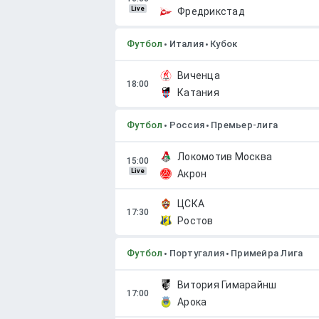
Live
Фредрикстад
Футбол
Италия
Кубок
Виченца
Катания
Футбол
Россия
Премьер-лига
Локомотив Москва
Live
Акрон
ЦСКА
Ростов
Футбол
Португалия
Примейра Лига
Витория Гимарайнш
Арока