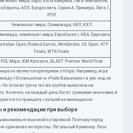
мпионат мира, Евро, Копа Америка, Лига чемпионов,
а Европы, АПЛ, Бундеслига, Серия А, Примера, Лига 1,
РПЛ
Чемпионат мира, Олимпиада, НХЛ, КХЛ
импиада, чемпионат мира, Евробаскет, НБА, Евролига
stralian Open, Roland Garros, Wimbledon, US Open, ATP
Finals, WTA Finals
PGL Major, IEM Katowice, BLAST Premier World Final
нира не является критерием отбора. Например, игра
ежду «Эспаньолом» и «Райо Вальекано» в уик-энд не
 Но если встреча тех же клубов вынесена на
ло. Конечно, не каждый день богат громкими анонсами, в
рается по принципу «лучший из имеющихся».
ты и рекомендации при выборе
с максимально высокой котировкой. Поэтому перед
ня одинаково интересны. Легальный букмекер Леон