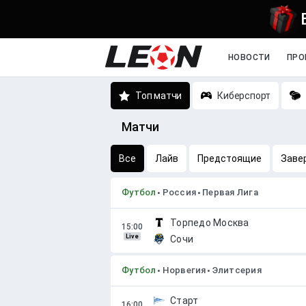
НОВОСТИ
ПРО
Топ матчи
Киберспорт
Матчи
Все
Лайв
Предстоящие
Заве
Футбол
Россия
Первая Лига
Торпедо Москва
Live
Сочи
Футбол
Норвегия
Элитсерия
Старт