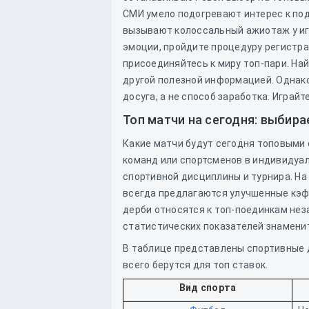
СМИ умело подогревают интерес к по
вызывают колоссальный ажиотаж у иг
эмоции, пройдите процедуру регистра
присоединяйтесь к миру топ-пари. На
другой полезной информацией. Однако
досуга, а не способ заработка. Играй
Топ матчи на сегодня: выбир
Какие матчи будут сегодня топовыми
команд или спортсменов в индивидуал
спортивной дисциплины и турнира. На
всегда предлагаются улучшенные кэфы
дерби относятся к топ-поединкам нез
статистических показателей знамени
В таблице представлены спортивные 
всего берутся для топ ставок.
Вид спорта