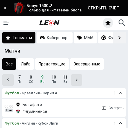
Бонус 1500 ₽
ОТКРЫТЬ СЧЕТ
Только для читателей блога
Топ матчи
Киберспорт
MMA
Футбол
Матчи
Все
Лайв
Предстоящие
Завершенные
7
8
9
10
11
Пт
Сб
Вс
Пн
Вт
Футбол
Бразилия
Серия A
1
Ботафого
Смотреть
Live
Флуминенсе
Футбол
Англия
Кубок Лиги
1