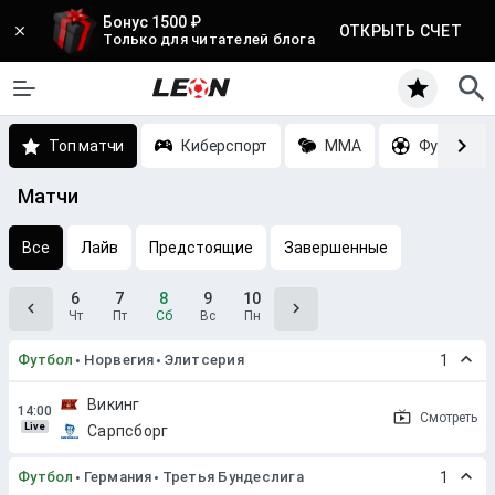
Бонус 1500 ₽
ОТКРЫТЬ СЧЕТ
Только для читателей блога
Топ матчи
Киберспорт
MMA
Футбол
Матчи
Все
Лайв
Предстоящие
Завершенные
6
7
8
9
10
Чт
Пт
Сб
Вс
Пн
Футбол
Норвегия
Элитсерия
1
Викинг
Смотреть
Live
Сарпсборг
Футбол
Германия
Третья Бундеслига
1