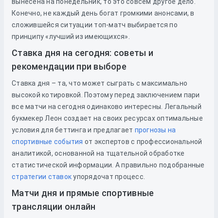
вынесена на понедельник, то это совсем другое дело.
Конечно, не каждый день богат громкими анонсами, в
сложившейся ситуации топ-матч выбирается по
принципу «лучший из имеющихся».
Ставка дня на сегодня: советы и
рекомендации при выборе
Ставка дня – та, что может сыграть с максимально
высокой котировкой. Поэтому перед заключением пари
все матчи на сегодня одинаково интересны. Легальный
букмекер Леон создает на своих ресурсах оптимальные
условия для беттинга и предлагает
прогнозы на
спортивные события
от экспертов с профессиональной
аналитикой, основанной на тщательной обработке
статистической информации. А правильно подобранные
стратегии ставок
упорядочат процесс.
Матчи дня и прямые спортивные
трансляции онлайн