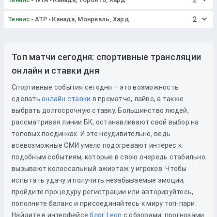
2
Теннис
ATP
Канада, Монреаль, Хард
2
Топ матчи сегодня: спортивные трансляции
онлайн и ставки дня
Спортивные события сегодня – это возможность
сделать
онлайн ставки
в прематче, лайве, а также
выбрать долгосрочную ставку. Большинство людей,
рассматривая линии БК, останавливают свой выбор на
топовых поединках. И это неудивительно, ведь
всевозможные СМИ умело подогревают интерес к
подобным событиям, которые в свою очередь стабильно
вызывают колоссальный ажиотаж у игроков. Чтобы
испытать удачу и получить незабываемые эмоции,
пройдите процедуру регистрации или авторизуйтесь,
пополните баланс и присоединяйтесь к миру топ-пари.
Найдите в интерфейсе
блог Leon
с обзорами, прогнозами