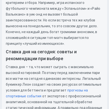
критерием отбора. Например, игра испанского
футбольного чемпионата между «Эспаньолом» и «Райо
Вальекано» в уик-энд не вызовет большой
заинтересованности. Но если встреча тех же клубов
вынесена на понедельник, то это совсем другое дело.
Конечно, не каждый день богат громкими анонсами, в
сложившейся ситуации топ-матч выбирается по
принципу «лучший из имеющихся».
Ставка дня на сегодня: советы и
рекомендации при выборе
Ставка дня – та, что может сыграть с максимально
высокой котировкой. Поэтому перед заключением пари
все матчи на сегодня одинаково интересны. Легальный
букмекер Леон создает на своих ресурсах оптимальные
условия для беттинга и предлагает
прогнозы на
спортивные события
от экспертов с профессиональной
аналитикой, основанной на тщательной обработке
статистической информации. А правильно подобранные