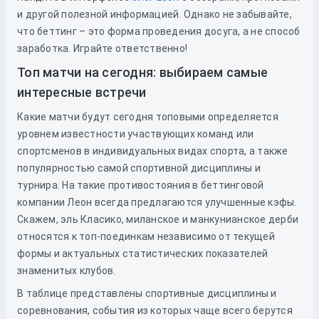
и другой полезной информацией. Однако не забывайте,
что беттинг – это форма проведения досуга, а не способ
заработка. Играйте ответственно!
Топ матчи на сегодня: выбираем самые
интересные встречи
Какие матчи будут сегодня топовыми определяется
уровнем известности участвующих команд или
спортсменов в индивидуальных видах спорта, а также
популярностью самой спортивной дисциплины и
турнира. На такие противостояния в беттинговой
компании Леон всегда предлагаются улучшенные кэфы.
Скажем, эль Класико, миланское и манкунианское дерби
относятся к топ-поединкам независимо от текущей
формы и актуальных статистических показателей
знаменитых клубов.
В таблице представлены спортивные дисциплины и
соревнования, события из которых чаще всего берутся