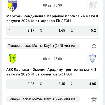
Маркон - Рондинелла Марцокко прогноз на матч 8
августа 2026 🚀 от игроков БК ЛЕОН
1
3.17
X
1.65
2
5.2
Товарищеские Матчи, Клубы (2x45 мин. или 2x40 мин.)
АЕК Ларнака - Омония Арадипу прогноз на матч 8
августа 2026 🚀 от клиентов БК ЛЕОН
1
2.06
X
2.45
2
4.85
Товарищеские Матчи, Клубы (2x45 мин. или 2x40 мин.)