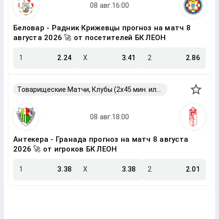
Беловар - Радник Крижевцы прогноз на матч 8
августа 2026 🚀 от посетителей БК ЛЕОН
1
2.24
X
3.41
2
2.86
Товарищеские Матчи, Клубы (2x45 мин. или 2x40 мин.)
Антекера - Гранада прогноз на матч 8 августа
2026 🚀 от игроков БК ЛЕОН
1
3.38
X
3.38
2
2.01