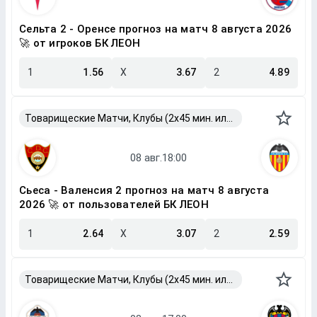
Сельта 2 - Оренсе прогноз на матч 8 августа 2026
🚀 от игроков БК ЛЕОН
1
1.56
X
3.67
2
4.89
Товарищеские Матчи, Клубы (2x45 мин. или 2x40 мин.)
Сьеса - Валенсия 2 прогноз на матч 8 августа
2026 🚀 от пользователей БК ЛЕОН
1
2.64
X
3.07
2
2.59
Товарищеские Матчи, Клубы (2x45 мин. или 2x40 мин.)