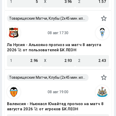
1
5
X
3.96
2
1.57
Товарищеские Матчи, Клубы (2x45 мин. или 2x40 мин.)
Ла Нусия - Алькояно прогноз на матч 8 августа
2026 🚀 от пользователей БК ЛЕОН
1
2.96
X
2.93
2
2.43
Товарищеские Матчи, Клубы (2x45 мин. или 2x40 мин.)
Валенсия - Ньюкасл Юнайтед прогноз на матч 8
августа 2026 🚀 от игроков БК ЛЕОН