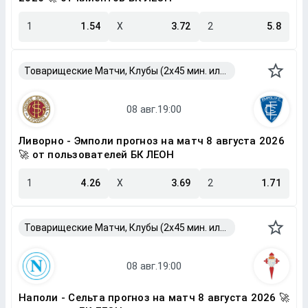
1
1.54
X
3.72
2
5.8
Товарищеские Матчи, Клубы (2x45 мин. или 2x40 мин.)
Ливорно - Эмполи прогноз на матч 8 августа 2026
🚀 от пользователей БК ЛЕОН
1
4.26
X
3.69
2
1.71
Товарищеские Матчи, Клубы (2x45 мин. или 2x40 мин.)
Наполи - Сельта прогноз на матч 8 августа 2026 🚀