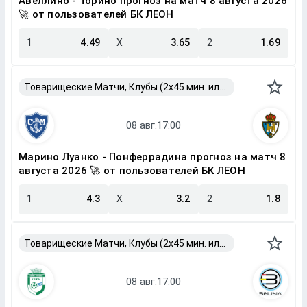
Авеллино - Торино прогноз на матч 8 августа 2026
🚀 от пользователей БК ЛЕОН
1
4.49
X
3.65
2
1.69
Товарищеские Матчи, Клубы (2x45 мин. или 2x40 мин.)
Марино Луанко - Понферрадина прогноз на матч 8
августа 2026 🚀 от пользователей БК ЛЕОН
1
4.3
X
3.2
2
1.8
Товарищеские Матчи, Клубы (2x45 мин. или 2x40 мин.)