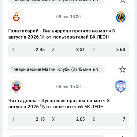
Галатасарай - Вильярреал прогноз на матч 8
августа 2026 🚀 от пользователей БК ЛЕОН
1
2.45
X
3.31
2
2.63
Товарищеские Матчи, Клубы (2x45 мин. или 2x40 мин.)
Читтаделла - Лупаренсе прогноз на матч 8
августа 2026 🚀 от посетителей БК ЛЕОН
1
2.15
X
2.05
2
7