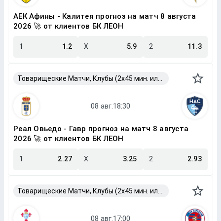
АЕК Афины - Калитея прогноз на матч 8 августа
2026 🚀 от клиентов БК ЛЕОН
1
1.2
X
5.9
2
11.3
Товарищеские Матчи, Клубы (2x45 мин. или 2x40 мин.)
Реал Овьедо - Гавр прогноз на матч 8 августа
2026 🚀 от клиентов БК ЛЕОН
1
2.27
X
3.25
2
2.93
Товарищеские Матчи, Клубы (2x45 мин. или 2x40 мин.)