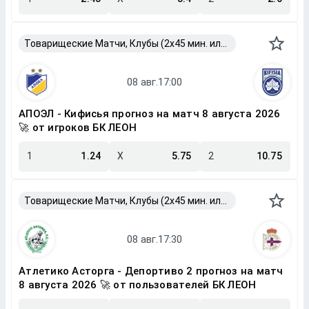
Товарищеские Матчи, Клубы (2x45 мин. или 2x40 мин.)
АПОЭЛ - Кифисья прогноз на матч 8 августа 2026
🚀 от игроков БК ЛЕОН
1
1.24
X
5.75
2
10.75
Товарищеские Матчи, Клубы (2x45 мин. или 2x40 мин.)
Атлетико Асторга - Депортиво 2 прогноз на матч
8 августа 2026 🚀 от пользователей БК ЛЕОН