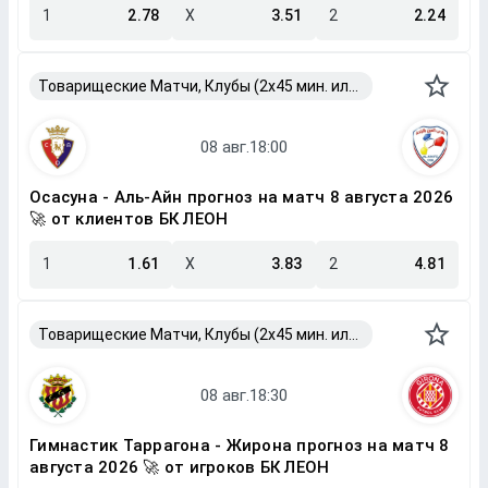
1
2.78
X
3.51
2
2.24
Товарищеские Матчи, Клубы (2x45 мин. или 2x40 мин.)
Осасуна - Аль-Айн прогноз на матч 8 августа 2026
🚀 от клиентов БК ЛЕОН
1
1.61
X
3.83
2
4.81
Товарищеские Матчи, Клубы (2x45 мин. или 2x40 мин.)
Гимнастик Таррагона - Жирона прогноз на матч 8
августа 2026 🚀 от игроков БК ЛЕОН