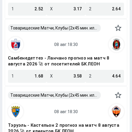
1
2.52
X
3.17
2
2.64
Товарищеские Матчи, Клубы (2x45 мин. или 2x40 мин.)
Самбенедеттез - Ланчано прогноз на матч 8
августа 2026 🚀 от посетителей БК ЛЕОН
1
1.68
X
3.58
2
4.64
Товарищеские Матчи, Клубы (2x45 мин. или 2x40 мин.)
Тэруэль - Кастельон 2 прогноз на матч 8 августа
2026 🚀 от клиентов БК ЛЕОН