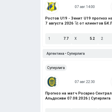
Ростов U19 - Зенит U19 прогноз н
7 августа 2026 🚀 от клиентов БК
1
7.7
X
5.2
2
Аргентина • Суперлига
Суперлига
Прогноз на матч Росарио Сентрал
Альдосиви 07.08.2026 | Суперлига