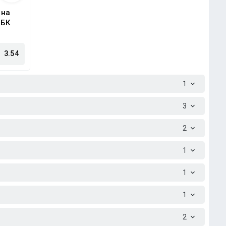
 на
 БК
3.54
1
3
2
1
1
1
2