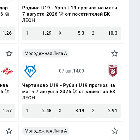
дар
Родина U19 - Урал U19 прогноз на матч
6 🚀
7 августа 2026 🚀 от посетителей БК
ЛЕОН
1.26
1
1.29
X
5.3
2
10.3
Молодежная Лига А
сква
Чертаново U19 - Рубин U19 прогноз на
6 🚀
матч 7 августа 2026 🚀 от клиентов БК
ЛЕОН
1.57
1
2.48
X
3.19
2
2.91
Молодежная Лига А