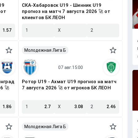
19
СКА-Хабаровск U19 - Шинник U19
 от
прогноз на матч 7 августа 2026 🚀 от
клиентов БК ЛЕОН
1.57
1
X
2
Молодежная Лига Б
инград
Ротор U19 - Ахмат U19 прогноз на матч
6 🚀
7 августа 2026 🚀 от игроков БК ЛЕОН
1.86
1
2.7
X
3.08
2
2.46
Молодежная Лига Б