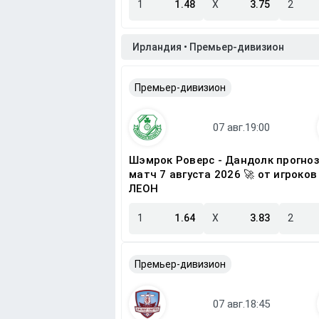
1
1.48
X
3.75
2
Ирландия • Премьер-дивизион
Премьер-дивизион
Шэмрок Роверс - Дандолк прогноз
матч 7 августа 2026 🚀 от игроков
ЛЕОН
1
1.64
X
3.83
2
Премьер-дивизион