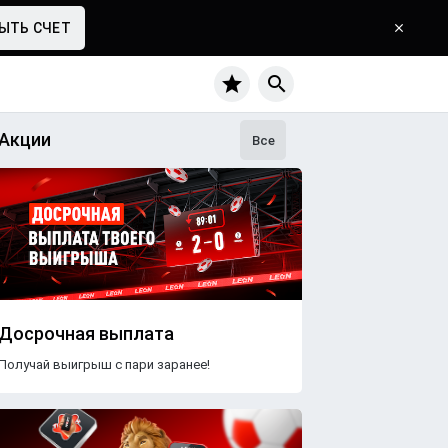
ЫТЬ СЧЕТ
Акции
CS2
DOTA 2
Волейбол
Все
Досрочная выплата
Получай выигрыш с пари заранее!