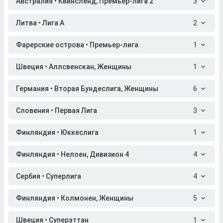
Австралия • Квинсленд, Премьер-лига 2
3
Литва • Лига A
2
Фарерские острова • Премьер-лига
1
Швеция • Аллсвенскан, Женщины
1
Германия • Вторая Бундеслига, Женщины
6
Словения • Первая Лига
3
Финляндия • Юккеслига
1
Финляндия • Нелоен, Дивизион 4
4
Сербия • Суперлига
4
Финляндия • Колмонен, Женщины
5
Швеция • Суперэттан
1