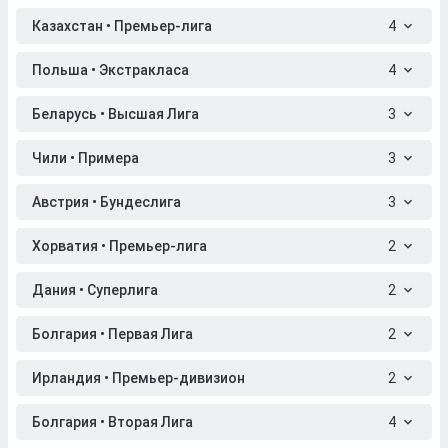
Казахстан • Премьер-лига
4
Польша • Экстракласа
4
Беларусь • Высшая Лига
3
Чили • Примера
3
Австрия • Бундеслига
3
Хорватия • Премьер-лига
2
Дания • Суперлига
2
Болгария • Первая Лига
2
Ирландия • Премьер-дивизион
2
Болгария • Вторая Лига
4