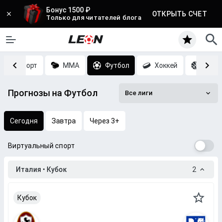
Бонус 1500 ₽
ОТКРЫТЬ СЧЕТ
Только для читателей блога
Киберспорт
MMA
Футбол
Хоккей
Баск
Прогнозы на Футбол
Все лиги
Сегодня
Завтра
Через 3+
Виртуальный спорт
Италия • Кубок
2
Кубок