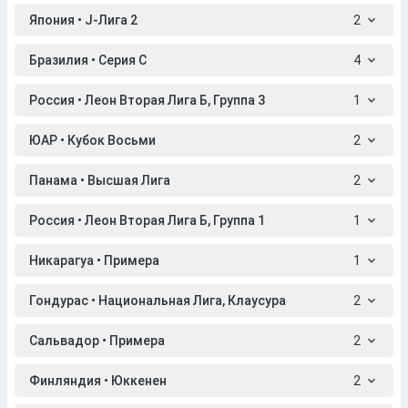
Япония • J-Лига 2
2
Бразилия • Серия C
4
Россия • Леон Вторая Лига Б, Группа 3
1
ЮАР • Кубок Восьми
2
Панама • Высшая Лига
2
Россия • Леон Вторая Лига Б, Группа 1
1
Никарагуа • Примера
1
Гондурас • Национальная Лига, Клаусура
2
Сальвадор • Примера
2
Финляндия • Юккенен
2