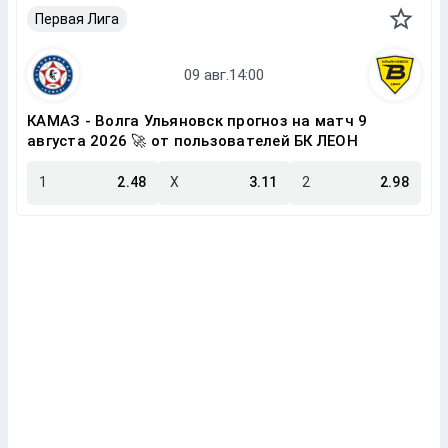
Первая Лига
КАМАЗ - Волга Ульяновск прогноз на матч 9
августа 2026 🚀 от пользователей БК ЛЕОН
1
2.48
X
3.11
2
2.98