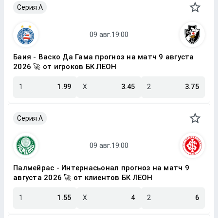
Серия A
Баия - Васко Да Гама прогноз на матч 9 августа
2026 🚀 от игроков БК ЛЕОН
1
1.99
X
3.45
2
3.75
Серия A
Палмейрас - Интернасьонал прогноз на матч 9
августа 2026 🚀 от клиентов БК ЛЕОН
1
1.55
X
4
2
6