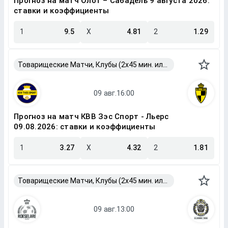
Прогноз на матч Олот – Сабадель 9 августа 2026:
ставки и коэффициенты
1
9.5
X
4.81
2
1.29
Товарищеские Матчи, Клубы (2x45 мин. или 2x40 мин.)
Прогноз на матч КВВ Зэс Спорт - Льерс
09.08.2026: ставки и коэффициенты
1
3.27
X
4.32
2
1.81
Товарищеские Матчи, Клубы (2x45 мин. или 2x40 мин.)