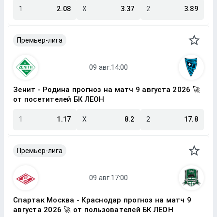
1
2.08
X
3.37
2
3.89
Премьер-лига
Зенит - Родина прогноз на матч 9 августа 2026 🚀
от посетителей БК ЛЕОН
1
1.17
X
8.2
2
17.8
Премьер-лига
Спартак Москва - Краснодар прогноз на матч 9
августа 2026 🚀 от пользователей БК ЛЕОН