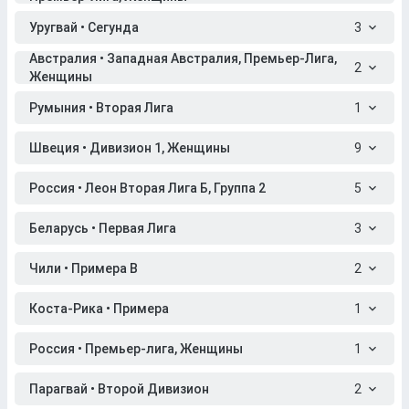
Уругвай • Сегунда
3
Австралия • Западная Австралия, Премьер-Лига,
2
Женщины
Румыния • Вторая Лига
1
Швеция • Дивизион 1, Женщины
9
Россия • Леон Вторая Лига Б, Группа 2
5
Беларусь • Первая Лига
3
Чили • Примера B
2
Коста-Рика • Примера
1
Россия • Премьер-лига, Женщины
1
Парагвай • Второй Дивизион
2