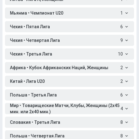
Мьянма • Чемпионат U20
1
Чехия • Пятая Лига
6
Чехия • Четвертая Лига
9
Чехия • Третья Лига
10
Африка • Кубок Африканских Наций, Женщины
2
Китай • Лига U20
2
Польша • Третья Лига
6
Мир • Товарищеские Матчи, Клубы, Женщины (2x45
4
мин. или 2x40 мин.)
Словакия • Третья Лига
8
Польша • Четвертая Лига
8