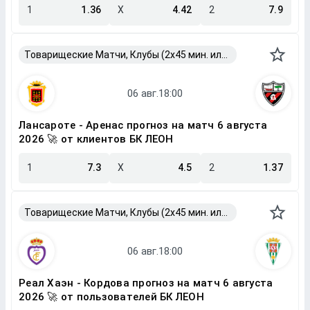
1
1.36
X
4.42
2
7.9
Товарищеские Матчи, Клубы (2x45 мин. или 2x40 мин.)
Лансароте - Аренас прогноз на матч 6 августа
2026 🚀 от клиентов БК ЛЕОН
1
7.3
X
4.5
2
1.37
Товарищеские Матчи, Клубы (2x45 мин. или 2x40 мин.)
Реал Хаэн - Кордова прогноз на матч 6 августа
2026 🚀 от пользователей БК ЛЕОН