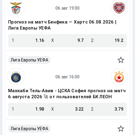
Прогноз на матч Бенфика — Хартс 06.08.2026 |
Лига Европы УЕФА
1
1.16
X
9.7
2
19.2
Лига Европы УЕФА
Маккаби Тель-Авив - ЦСКА София прогноз на матч
6 августа 2026 🚀 от пользователей БК ЛЕОН
1
1.98
X
3.22
2
3.79
Лига Европы УЕФА