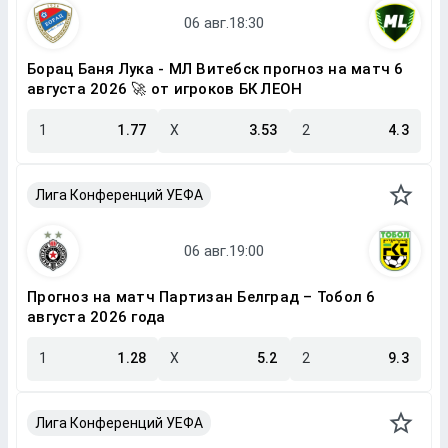
Борац Баня Лука - МЛ Витебск прогноз на матч 6
августа 2026 🚀 от игроков БК ЛЕОН
1
1.77
X
3.53
2
4.3
Лига Конференций УЕФА
Прогноз на матч Партизан Белград – Тобол 6
августа 2026 года
1
1.28
X
5.2
2
9.3
Лига Конференций УЕФА