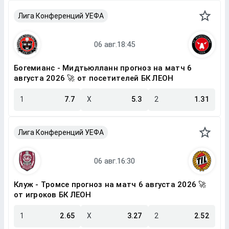
Лига Конференций УЕФА
Богемианс - Мидтьюлланн прогноз на матч 6
августа 2026 🚀 от посетителей БК ЛЕОН
1
7.7
X
5.3
2
1.31
Лига Конференций УЕФА
Клуж - Тромсе прогноз на матч 6 августа 2026 🚀
от игроков БК ЛЕОН
1
2.65
X
3.27
2
2.52