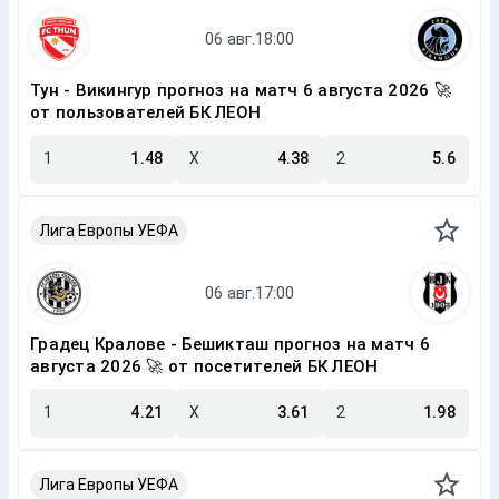
Тун - Викингур прогноз на матч 6 августа 2026 🚀
от пользователей БК ЛЕОН
1
1.48
X
4.38
2
5.6
Лига Европы УЕФА
Градец Кралове - Бешикташ прогноз на матч 6
августа 2026 🚀 от посетителей БК ЛЕОН
1
4.21
X
3.61
2
1.98
Лига Европы УЕФА