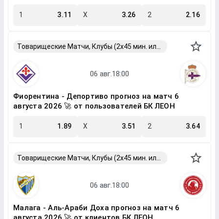
1
3.11
X
3.26
2
2.16
Товарищеские Матчи, Клубы (2x45 мин. или 2x40 мин.)
Фиорентина - Депортиво прогноз на матч 6
августа 2026 🚀 от пользователей БК ЛЕОН
1
1.89
X
3.51
2
3.64
Товарищеские Матчи, Клубы (2x45 мин. или 2x40 мин.)
Малага - Аль-Араби Доха прогноз на матч 6
августа 2026 🚀 от клиентов БК ЛЕОН