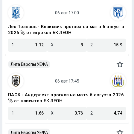
Лех Познань - Клаксвик прогноз на матч 6 августа
2026 🚀 от игроков БК ЛЕОН
1
1.12
X
8
2
15.9
Лига Европы УЕФА
ПАОК - Андерлехт прогноз на матч 6 августа 2026
🚀 от клиентов БК ЛЕОН
1
1.66
X
3.76
2
4.74
Лига Европы УЕФА