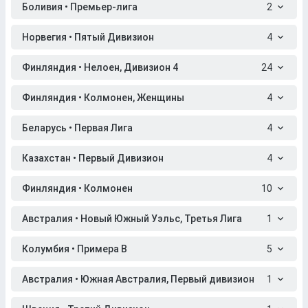
Боливия • Премьер-лига
2
Норвегия • Пятый Дивизион
4
Финляндия • Нелоен, Дивизион 4
24
Финляндия • Колмонен, Женщины
4
Беларусь • Первая Лига
4
Казахстан • Первый Дивизион
4
Финляндия • Колмонен
10
Австралия • Новый Южный Уэльс, Третья Лига
1
Колумбия • Примера B
5
Австралия • Южная Австралия, Первый дивизион
1