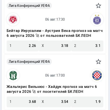
Лига Конференций УЕФА
Бейтар Иерусалим - Аустрия Вена прогноз на матч
6 августа 2026 🚀 от пользователей БК ЛЕОН
1
2.26
X
3.18
2
3.1
Лига Конференций УЕФА
Жальгирис Вильнюс - Хайдук прогноз на матч 6
августа 2026 🚀 от посетителей БК ЛЕОН
1
3.68
X
3.54
2
1.9