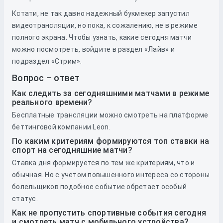
Кстати, не так давно надежный букмекер запустил
видеотрансляции, но пока, к сожалению, не в режиме
полного экрана. Чтобы узнать, какие сегодня матчи
можно посмотреть, войдите в раздел «Лайв» и
подраздел «Стрим».
Вопрос – ответ
Как следить за сегодняшними матчами в режиме
реального времени?
Бесплатные трансляции можно смотреть на платформе
беттинговой компании Leon.
По каким критериям формируются топ ставки на
спорт на сегодняшние матчи?
Ставка дня формируется по тем же критериям, что и
обычная. Но с учетом повышенного интереса со стороны
болельщиков подобное событие обретает особый
статус.
Как не пропустить спортивные события сегодня
и смотреть матч с мобильного устройства?