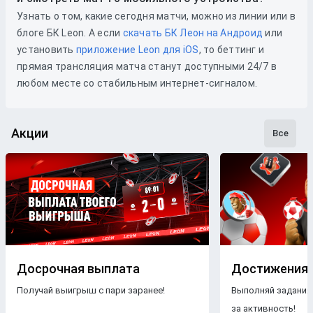
Узнать о том, какие сегодня матчи, можно из линии или в
блоге БК Leon. А если
скачать БК Леон на Андроид
или
установить
приложение Leon для iOS
, то беттинг и
прямая трансляция матча станут доступными 24/7 в
любом месте со стабильным интернет-сигналом.
Акции
Все
Досрочная выплата
Достижения
Получай выигрыш с пари заранее!
Выполняй задания
за активность!