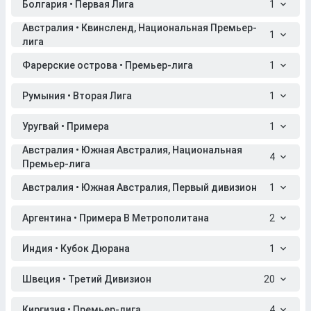
Болгария • Первая Лига
1
Австралия • Квинсленд, Национальная Премьер-
1
лига
Фарерские острова • Премьер-лига
1
Румыния • Вторая Лига
1
Уругвай • Примера
1
Австралия • Южная Австралия, Национальная
4
Премьер-лига
Австралия • Южная Австралия, Первый дивизион
1
Аргентина • Примера B Метрополитана
2
Индия • Кубок Дюрана
1
Швеция • Третий Дивизион
20
Киргизия • Премьер-лига
4