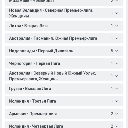
Мозамбик • Чемпионат
2
Новая Зеландия • Северная Премьер-лига,
1
Женщины
Литва • Вторая Лига
1
Австралия • Тасмания, Южная Премьер-лига
1
Нидерланды • Первый Дивизион
5
Черногория • Первая Лига
1
Австралия • Северный Новый Южный Уэльс,
1
Премьер-лига, Женщины
Грузия • Высшая Лига
1
Исландия • Третья Лига
1
Армения • Премьер-лига
2
Исландия • Четвертая Лига
2