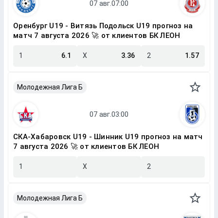
Оренбург U19 - Витязь Подольск U19 прогноз на
матч 7 августа 2026 🚀 от клиентов БК ЛЕОН
1
6.1
X
3.36
2
1.57
Молодежная Лига Б
СКА-Хабаровск U19 - Шинник U19 прогноз на матч
7 августа 2026 🚀 от клиентов БК ЛЕОН
1
X
2
Молодежная Лига Б