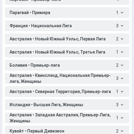
Парагвай • Примера
1
Франция • Национальная Лига
3
Австралия • Новый Южный Уэльс, Первая Лига
2
Австралия • Новый Южный Уэльс, Третья Лига
1
Боливия • Премьер-лига
2
Австралия • Квинсленд, Национальная Премьер-
3
лига, Женщины
Австралия • Северная Территория, Премьер-лига
1
Исландия • Высшая Лига, Женщины
3
Австралия • Западная Австралия, Премьер-Лига,
1
Женщины
Кувейт • Первый Дивизион
2