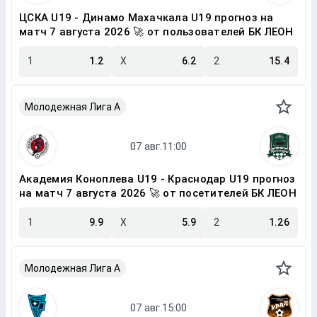
ЦСКА U19 - Динамо Махачкала U19 прогноз на
матч 7 августа 2026 🚀 от пользователей БК ЛЕОН
1
1.2
X
6.2
2
15.4
Молодежная Лига А
Академия Коноплева U19 - Краснодар U19 прогноз
на матч 7 августа 2026 🚀 от посетителей БК ЛЕОН
1
9.9
X
5.9
2
1.26
Молодежная Лига А