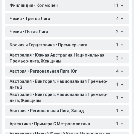
Финляндия • Колмонен
11
Чехия • Третья Лига
4
Чехия • Пятая Лига
2
Босния и Герцеговина • Премьер-лига
1
Австралия • Южная Австралия, Национальная
3
Премьер-лига, Женщины
Австрия • Региональная Лига, Юг
4
Австралия • Виктория, Национальная Премьер-
1
лига 3
Австралия • Виктория, Национальная Премьер-
1
лига, Женщины
Австрия • Региональная Лига, Запад
1
Аргентина • Примера C Метрополитана
1