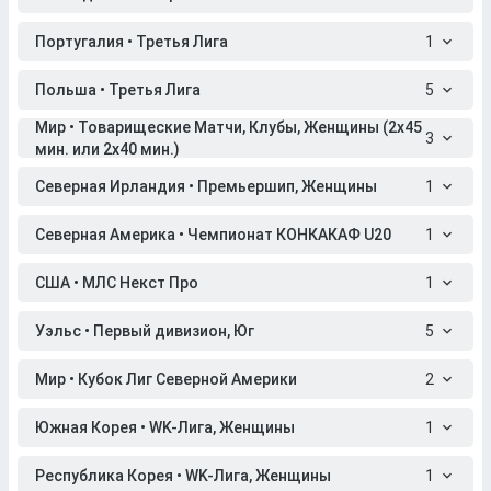
Португалия • Третья Лига
1
Польша • Третья Лига
5
Мир • Товарищеские Матчи, Клубы, Женщины (2x45
3
мин. или 2x40 мин.)
Северная Ирландия • Премьершип, Женщины
1
Северная Америка • Чемпионат КОНКАКАФ U20
1
США • МЛС Некст Про
1
Уэльс • Первый дивизион, Юг
5
Мир • Кубок Лиг Северной Америки
2
Южная Корея • WK-Лига, Женщины
1
Республика Корея • WK-Лига, Женщины
1