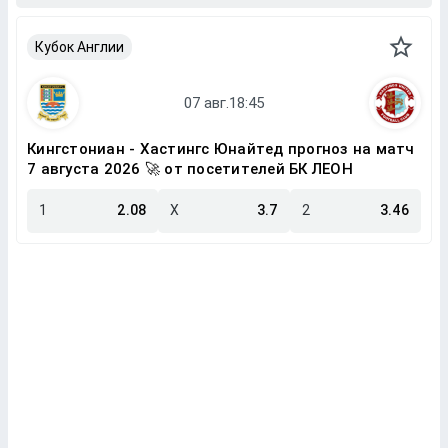
Кубок Англии
Кингстониан - Хастингс Юнайтед прогноз на матч
7 августа 2026 🚀 от посетителей БК ЛЕОН
1
2.08
X
3.7
2
3.46