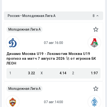
Россия • Молодежная Лига А
8
Молодежная Лига А
Динамо Москва U19 - Локомотив Москва U19
прогноз на матч 7 августа 2026 🚀 от игроков БК
ЛЕОН
1
3.22
X
4.14
2
1.97
Молодежная Лига А