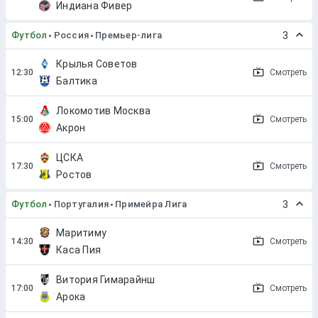
Индиана Фивер
Футбол
Россия
Премьер-лига
3
Крылья Советов
Смотреть
Балтика
Локомотив Москва
Смотреть
Акрон
ЦСКА
Смотреть
Ростов
Футбол
Португалия
Примейра Лига
3
Маритиму
Смотреть
Каса Пия
Витория Гимарайнш
Смотреть
Арока