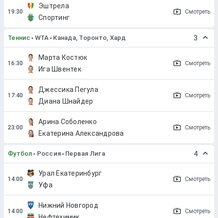
Эштрела
Смотреть
Спортинг
Теннис
WTA
Канада, Торонто, Хард
3
Марта Костюк
Смотреть
Ига Швентек
Джессика Пегула
Смотреть
Диана Шнайдер
Арина Соболенко
Смотреть
Екатерина Александрова
Футбол
Россия
Первая Лига
4
Урал Екатеринбург
Смотреть
Уфа
Нижний Новгород
Смотреть
Нефтехимик