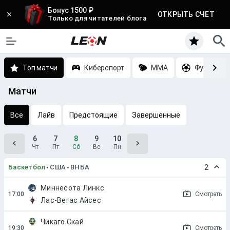
Бонус 1500 ₽
ОТКРЫТЬ СЧЕТ
Только для читателей блога
Топ матчи
Киберспорт
MMA
Футбол
Матчи
Все
Лайв
Предстоящие
Завершенные
6
7
8
9
10
Чт
Пт
Сб
Вс
Пн
Баскетбол
США
ВНБА
2
Миннесота Линкс
Смотреть
Лас-Вегас Айсес
Чикаго Скай
Смотреть