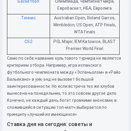
Баскетбол
Олимпиада, чемпионат мира,
Евробаскет, НБА, Евролига
Теннис
Australian Open, Roland Garros,
Wimbledon, US Open, ATP Finals,
WTA Finals
CS2
PGL Major, IEM Katowice, BLAST
Premier World Final
Само по себе название культового турнира не является
критерием отбора. Например, игра испанского
футбольного чемпионата между «Эспаньолом» и «Райо
Вальекано» в уик-энд не вызовет большой
заинтересованности. Но если встреча тех же клубов
вынесена на понедельник, то это совсем другое дело.
Конечно, не каждый день богат громкими анонсами, в
сложившейся ситуации топ-матч выбирается по
принципу «лучший из имеющихся».
Ставка дня на сегодня: советы и