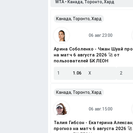
WTA • Канада, Торонто, Хард
Канада, Торонто, Хард
Арина Соболенко - Чжан Шуай про
на матч 6 августа 2026 🚀 от
пользователей БК ЛЕОН
1
1.06
X
2
Канада, Торонто, Хард
Талия Гибсон - Екатерина Алекса
прогноз на матч 6 августа 2026 🚀