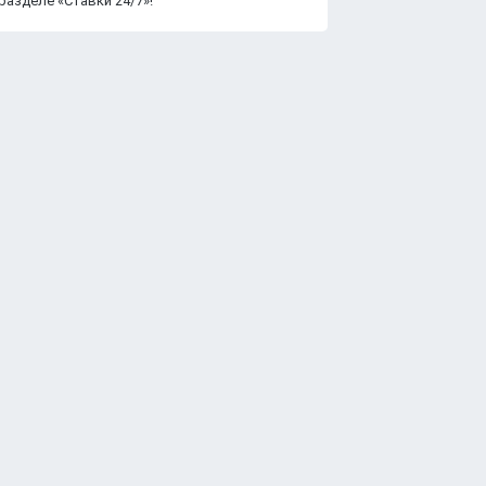
разделе «Ставки 24/7»!