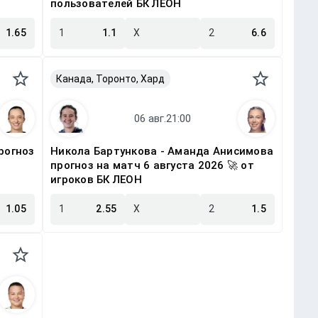
пользователей БК ЛЕОН
1.65
1
1.1
X
2
6.6
Канада, Торонто, Хард
рогноз
Никола Бартункова - Аманда Анисимова
прогноз на матч 6 августа 2026 🚀 от
игроков БК ЛЕОН
1.05
1
2.55
X
2
1.5