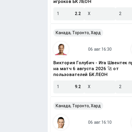
игроков БК ЛЕОН
1
2.2
X
2
Канада, Торонто, Хард
Виктория Голубич - Ига Швентек п
на матч 6 августа 2026 🚀 от
пользователей БК ЛЕОН
1
9.2
X
2
Канада, Торонто, Хард