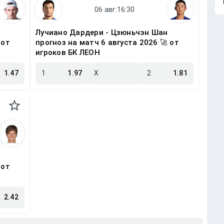
Лучиано Дардери - Цзюньчэн Шан
 от
прогноз на матч 6 августа 2026 🚀 от
игроков БК ЛЕОН
1.47
1
1.97
X
2
1.81
 от
2.42