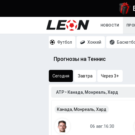
НОВОСТИ
ПРО
ерспорт
MMA
Футбол
Хоккей
Баскетб
Прогнозы на Теннис
Сегодня
Завтра
Через 3+
ATP • Канада, Монреаль, Хард
Канада, Монреаль, Хард