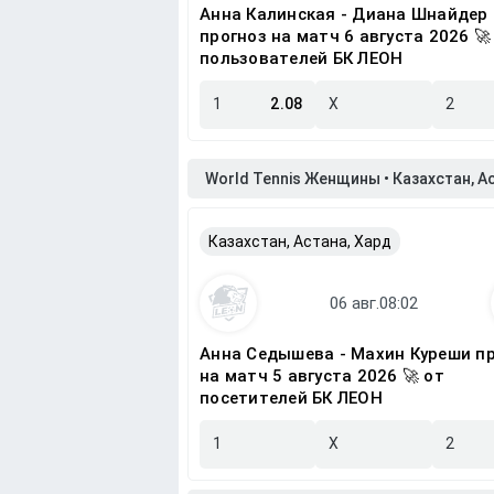
Анна Калинская - Диана Шнайдер
прогноз на матч 6 августа 2026 🚀
пользователей БК ЛЕОН
1
2.08
X
2
World Tennis Женщины • Казахстан, А
Казахстан, Астана, Хард
Анна Седышева - Махин Куреши п
на матч 5 августа 2026 🚀 от
посетителей БК ЛЕОН
1
X
2