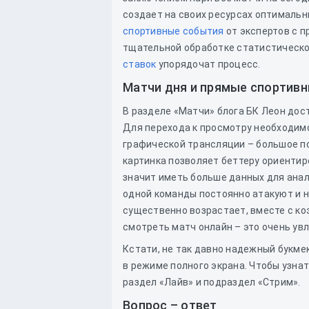
создает на своих ресурсах оптимальн
спортивные события
от экспертов с п
тщательной обработке статистическ
ставок
упорядочат процесс.
Матчи дня и прямые спортивн
В разделе «Матчи» блога БК Леон дос
Для перехода к просмотру необходим
графической трансляции – большое 
картинка позволяет беттеру ориентир
значит иметь больше данных для анал
одной команды постоянно атакуют и н
существенно возрастает, вместе с ко
смотреть матч онлайн – это очень ув
Кстати, не так давно надежный букмек
в режиме полного экрана. Чтобы узнат
раздел «Лайв» и подраздел «Стрим».
Вопрос – ответ