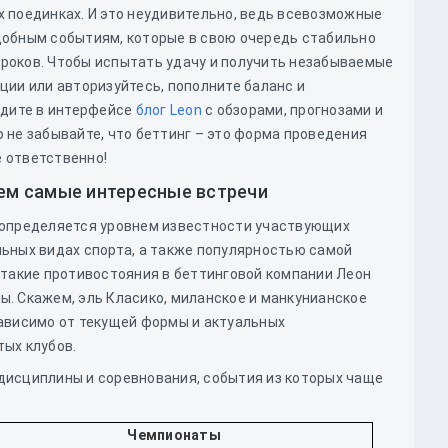
 поединках. И это неудивительно, ведь всевозможные
добным событиям, которые в свою очередь стабильно
роков. Чтобы испытать удачу и получить незабываемые
ции или авторизуйтесь, пополните баланс и
йдите в интерфейсе
блог Leon
с обзорами, прогнозами и
 не забывайте, что беттинг – это форма проведения
те ответственно!
аем самые интересные встречи
 определяется уровнем известности участвующих
ьных видах спорта, а также популярностью самой
 такие противостояния в беттинговой компании Леон
. Скажем, эль Класико, миланское и манкунианское
ависимо от текущей формы и актуальных
тых клубов.
дисциплины и соревнования, события из которых чаще
Чемпионаты