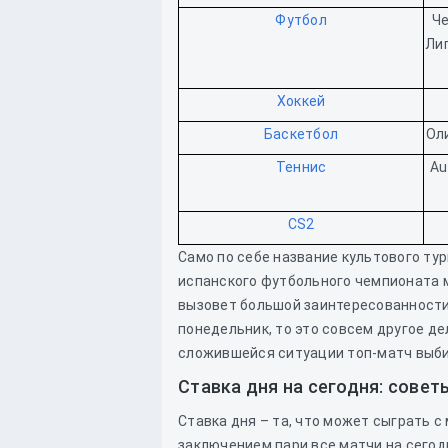
Футбол
Че
Лиг
Хоккей
Баскетбол
Ол
Теннис
Au
CS2
Само по себе название культового тур
испанского футбольного чемпионата м
вызовет большой заинтересованности.
понедельник, то это совсем другое де
сложившейся ситуации топ-матч выби
Ставка дня на сегодня: сове
Ставка дня – та, что может сыграть 
заключением пари все матчи на сегод