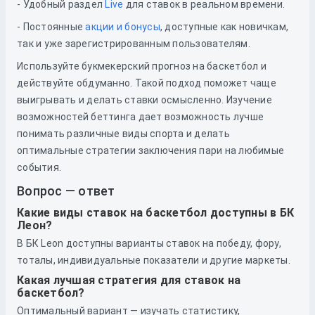
- Удобный раздел
Live
для ставок в реальном времени.
- Постоянные
акции и бонусы
, доступные как новичкам,
так и уже зарегистрированным пользователям.
Используйте букмекерский прогноз на баскетбол и
действуйте обдуманно. Такой подход поможет чаще
выигрывать и делать ставки осмысленно. Изучение
возможностей беттинга дает возможность лучше
понимать различные виды спорта и делать
оптимальные стратегии заключения пари на любимые
события.
Вопрос — ответ
Какие виды ставок на баскетбол доступны в БК
Леон?
В БК Leon доступны варианты ставок на победу, фору,
тоталы, индивидуальные показатели и другие маркеты.
Какая лучшая стратегия для ставок на
баскетбол?
Оптимальный вариант — изучать статистику,