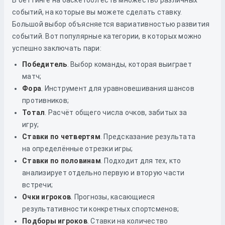
В беттинге на баскетбол есть множество различных
событий, на которые вы можете сделать ставку.
Большой выбор объясняется вариативностью развития
событий. Вот популярные категории, в которых можно
успешно заключать пари:
Победитель
. Выбор команды, которая выиграет
матч;
Фора
. Инструмент для уравновешивания шансов
противников;
Тотал
. Расчёт общего числа очков, забитых за
игру;
Ставки по четвертям
. Предсказание результата
на определённые отрезки игры;
Ставки по половинам
. Подходит для тех, кто
анализирует отдельно первую и вторую части
встречи;
Очки игроков
. Прогнозы, касающиеся
результативности конкретных спортсменов;
Подборы игроков
. Ставки на количество