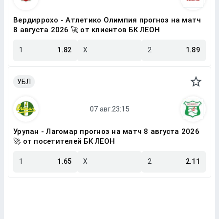
Вердиррохо - Атлетико Олимпия прогноз на матч
8 августа 2026 🚀 от клиентов БК ЛЕОН
1
1.82
X
2
1.89
УБЛ
Урупан - Лагомар прогноз на матч 8 августа 2026
🚀 от посетителей БК ЛЕОН
1
1.65
X
2
2.11