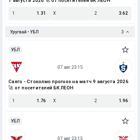
7 августа 2026 🚀 от посетителей БК ЛЕОН
1
1.31
X
2
3.62
Уругвай • УБЛ
3
УБЛ
Саяго - Стоколмо прогноз на матч 9 августа 2026
🚀 от посетителей БК ЛЕОН
1
1.76
X
2
1.96
УБЛ