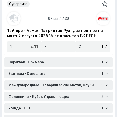
Суперлига
Тайгерс - Армия Патриотик Руандаз прогноз на
матч 7 августа 2026 🚀 от клиентов БК ЛЕОН
1
2.11
X
2
1.7
Парагвай • Примера
1
Вьетнам • Суперлига
1
Международные • Товарищеские Матчи, Клубы
3
Филиппины • Кубок Управляющих
2
Уганда • НБЛ
1