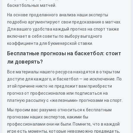
баскетбольных матчей.
На основе проделанного анализа наши эксперты
подробно аргументируют свои предсказания о матчах.
Для вашего удобства каждый прогноз на спорт также
включает в себя советы по выбору выгодного
коэффициента для букмекерской ставки.
Бесплатные прогнозы на баскетбол: стоит
ли доверять?
Все материалы нашего ресурса находятся в открытом
доступе для каждого, и баскетбол — не исключение. По
этой причине никто не предложит вам приобрести
прогноз от профессионалов или подписаться на
платную рассылку с «железными» прогнозами на спорт.
Мы просим вас разумно относиться к бесплатным
прогнозам наших экспертов, какими бы
профессионалами они ни были. Помните, что в каждой
игре есть моменты, которые невозможно предвидеть,