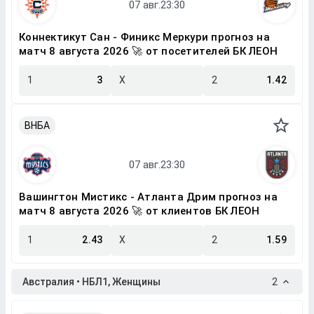
Коннектикут Сан - Финикс Меркури прогноз на
матч 8 августа 2026 🚀 от посетителей БК ЛЕОН
1
3
X
2
1.42
ВНБА
Вашингтон Мистикс - Атланта Дрим прогноз на
матч 8 августа 2026 🚀 от клиентов БК ЛЕОН
1
2.43
X
2
1.59
Австралия • НБЛ1, Женщины
2