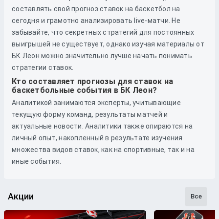
составлять свой прогноз ставок на баскетбол на
сегодня и грамотно анализировать live-матчи. Не
забывайте, что секретных стратегий для постоянных
выигрышей не существует, однако изучая материалы от
БК Леон можно значительно лучше начать понимать
стратегии ставок.
Кто составляет прогнозы для ставок на
баскетбольные события в БК Леон?
Аналитикой занимаются эксперты, учитывающие
текущую форму команд, результаты матчей и
актуальные новости. Аналитики также опираются на
личный опыт, накопленный в результате изучения
множества видов ставок, как на спортивные, так и на
иные события.
Акции
Все