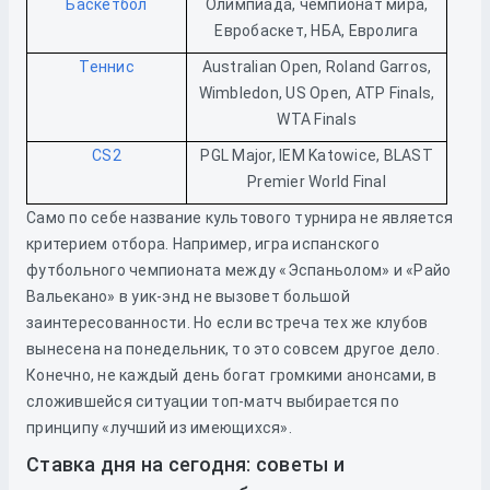
Баскетбол
Олимпиада, чемпионат мира,
Евробаскет, НБА, Евролига
Теннис
Australian Open, Roland Garros,
Wimbledon, US Open, ATP Finals,
WTA Finals
CS2
PGL Major, IEM Katowice, BLAST
Premier World Final
Само по себе название культового турнира не является
критерием отбора. Например, игра испанского
футбольного чемпионата между «Эспаньолом» и «Райо
Вальекано» в уик-энд не вызовет большой
заинтересованности. Но если встреча тех же клубов
вынесена на понедельник, то это совсем другое дело.
Конечно, не каждый день богат громкими анонсами, в
сложившейся ситуации топ-матч выбирается по
принципу «лучший из имеющихся».
Ставка дня на сегодня: советы и