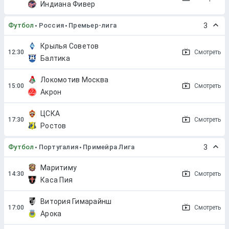
Индиана Фивер
Футбол
Россия
Премьер-лига
3
Крылья Советов
Смотреть
Балтика
Локомотив Москва
Смотреть
Акрон
ЦСКА
Смотреть
Ростов
Футбол
Португалия
Примейра Лига
3
Маритиму
Смотреть
Каса Пия
Витория Гимарайнш
Смотреть
Арока