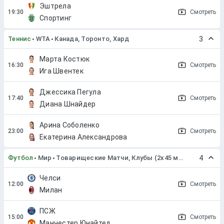
Эштрела
Смотреть
Спортинг
Теннис
WTA
Канада, Торонто, Хард
3
Марта Костюк
Смотреть
Ига Швентек
Джессика Пегула
Смотреть
Диана Шнайдер
Арина Соболенко
Смотреть
Екатерина Александрова
Футбол
Мир
Товарищеские Матчи, Клубы (2x45 мин. или 2x40 мин.)
4
Челси
Смотреть
Милан
ПСЖ
Смотреть
Манчестер Юнайтед