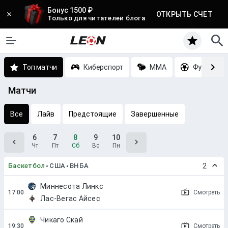
Бонус 1500 ₽
ОТКРЫТЬ СЧЕТ
Только для читателей блога
Топ матчи
Киберспорт
MMA
Футбол
Матчи
Все
Лайв
Предстоящие
Завершенные
6
7
8
9
10
Чт
Пт
Сб
Вс
Пн
Баскетбол
США
ВНБА
2
Миннесота Линкс
Смотреть
Лас-Вегас Айсес
Чикаго Скай
Смотреть