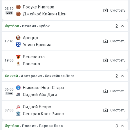
Росуке Инагава
Смотреть
Live
Джейкоб Кайлян Шен
Футбол
Италия
Кубок
2
Ареццо
Смотреть
Унион Брешиа
Беневенто
Смотреть
Равенна
Хоккей
Австралия
Хоккейная Лига
2
Ньюкасл Норт Старз
Смотреть
Live
Сидней Айс Догз
Сидней Беарс
Смотреть
Сентрал Кост Ринос
Футбол
Россия
Первая Лига
3