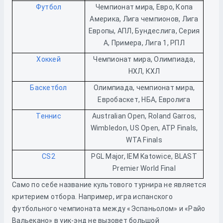
Футбол
Чемпионат мира, Евро, Копа
Америка, Лига чемпионов, Лига
Европы, АПЛ, Бундеслига, Серия
А, Примера, Лига 1, РПЛ
Хоккей
Чемпионат мира, Олимпиада,
НХЛ, КХЛ
Баскетбол
Олимпиада, чемпионат мира,
Евробаскет, НБА, Евролига
Теннис
Australian Open, Roland Garros,
Wimbledon, US Open, ATP Finals,
WTA Finals
CS2
PGL Major, IEM Katowice, BLAST
Premier World Final
Само по себе название культового турнира не является
критерием отбора. Например, игра испанского
футбольного чемпионата между «Эспаньолом» и «Райо
Вальекано» в уик-энд не вызовет большой