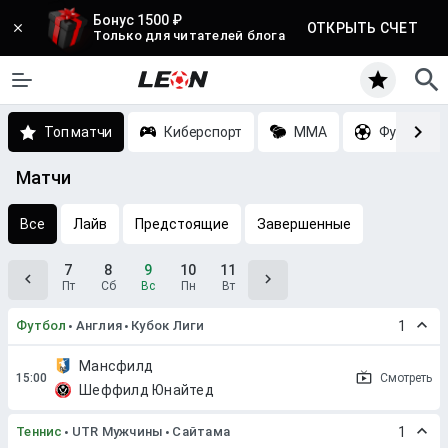
Бонус 1500 ₽
ОТКРЫТЬ СЧЕТ
Только для читателей блога
Топ матчи
Киберспорт
MMA
Футбол
Матчи
Все
Лайв
Предстоящие
Завершенные
7
8
9
10
11
Пт
Сб
Вс
Пн
Вт
Футбол
Англия
Кубок Лиги
1
Мансфилд
Смотреть
Шеффилд Юнайтед
Теннис
UTR Мужчины
Сайтама
1