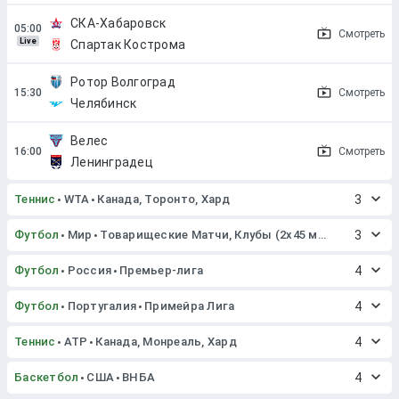
СКА-Хабаровск
Смотреть
Live
Спартак Кострома
Ротор Волгоград
Смотреть
Челябинск
Велес
Смотреть
Ленинградец
Теннис
WTA
Канада, Торонто, Хард
3
Футбол
Мир
Товарищеские Матчи, Клубы (2x45 мин. или 2x40 мин.)
3
Футбол
Россия
Премьер-лига
4
Футбол
Португалия
Примейра Лига
4
Теннис
ATP
Канада, Монреаль, Хард
4
Баскетбол
США
ВНБА
4