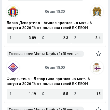
Лорка Депортива - Агилас прогноз на матч 6
августа 2026 🚀 от пользователей БК ЛЕОН
1
3.89
X
2.3
2
2.4
Товарищеские Матчи, Клубы (2x45 мин. или 2x40 мин.)
Фиорентина - Депортиво прогноз на матч 6
августа 2026 🚀 от пользователей БК ЛЕОН
1
1.19
X
5.5
2
15
Товарищеские Матчи, Клубы (2x45 мин. или 2x40 мин.)