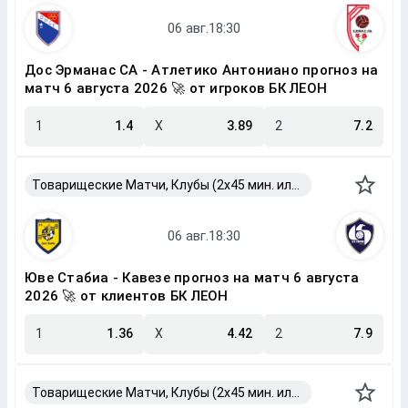
Дос Эрманас СА - Атлетико Антониано прогноз на
матч 6 августа 2026 🚀 от игроков БК ЛЕОН
1
1.4
X
3.89
2
7.2
Товарищеские Матчи, Клубы (2x45 мин. или 2x40 мин.)
Юве Стабиа - Кавезе прогноз на матч 6 августа
2026 🚀 от клиентов БК ЛЕОН
1
1.36
X
4.42
2
7.9
Товарищеские Матчи, Клубы (2x45 мин. или 2x40 мин.)