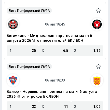
Лига Конференций УЕФА
Богемианс - Мидтьюлланн прогноз на матч 6
августа 2026 🚀 от посетителей БК ЛЕОН
1
25
X
6.5
2
1.16
Лига Конференций УЕФА
Валюр - Норшелланн прогноз на матч 6 августа
2026 🚀 от игроков БК ЛЕОН
1
32
X
11
2
1.06