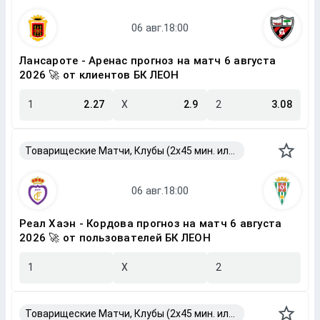
Лансароте - Аренас прогноз на матч 6 августа
2026 🚀 от клиентов БК ЛЕОН
1
2.27
X
2.9
2
3.08
Товарищеские Матчи, Клубы (2x45 мин. или 2x40 мин.)
Реал Хаэн - Кордова прогноз на матч 6 августа
2026 🚀 от пользователей БК ЛЕОН
1
X
2
Товарищеские Матчи, Клубы (2x45 мин. или 2x40 мин.)