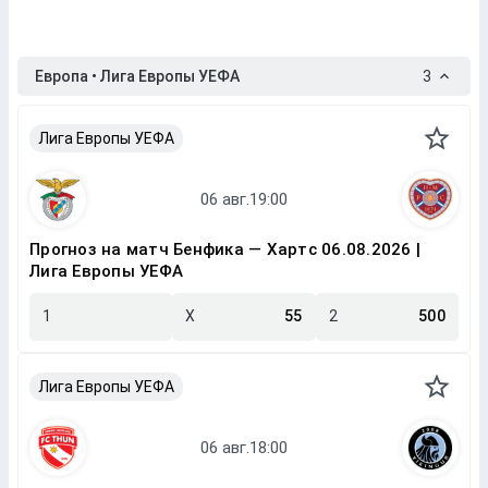
Европа • Лига Европы УЕФА
3
Лига Европы УЕФА
Прогноз на матч Бенфика — Хартс 06.08.2026 |
Лига Европы УЕФА
1
X
55
2
500
Лига Европы УЕФА