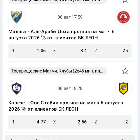
Малага - Аль-Араби Доха прогноз на матч 6
августа 2026 🚀 от клиентов БК ЛЕОН
1
1.06
X
8.4
2
25
Товарищеские Матчи, Клубы (2x45 мин. или 2x40 мин.)
Кавезе - Юве Стабиа прогноз на матч 6 августа
2026 🚀 от клиентов БК ЛЕОН
1
4.77
X
2.56
2
2