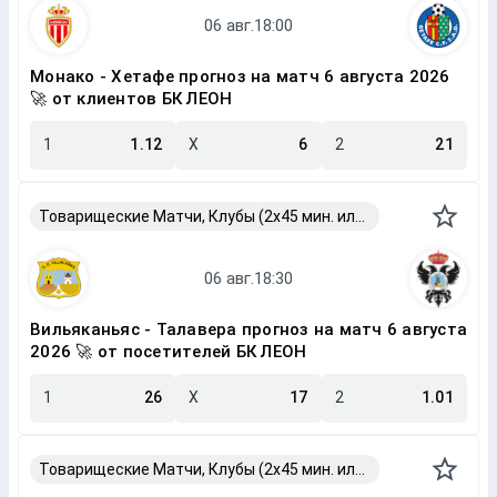
Монако - Хетафе прогноз на матч 6 августа 2026
🚀 от клиентов БК ЛЕОН
1
1.12
X
6
2
21
Товарищеские Матчи, Клубы (2x45 мин. или 2x40 мин.)
Вильяканьяс - Талавера прогноз на матч 6 августа
2026 🚀 от посетителей БК ЛЕОН
1
26
X
17
2
1.01
Товарищеские Матчи, Клубы (2x45 мин. или 2x40 мин.)