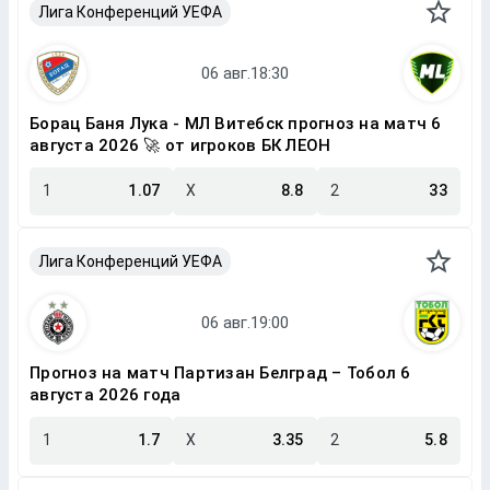
Лига Конференций УЕФА
Борац Баня Лука - МЛ Витебск прогноз на матч 6
августа 2026 🚀 от игроков БК ЛЕОН
1
1.07
X
8.8
2
33
Лига Конференций УЕФА
Прогноз на матч Партизан Белград – Тобол 6
августа 2026 года
1
1.7
X
3.35
2
5.8