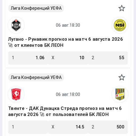
Лига Конференций УЕФА
Лугано - Рунавик прогноз на матч 6 августа 2026
🚀 от клиентов БК ЛЕОН
1
1.06
X
10
2
55
Лига Конференций УЕФА
Твенте - ДАК Дунацка Стреда прогноз на матч 6
августа 2026 🚀 от пользователей БК ЛЕОН
1
X
14.5
2
500