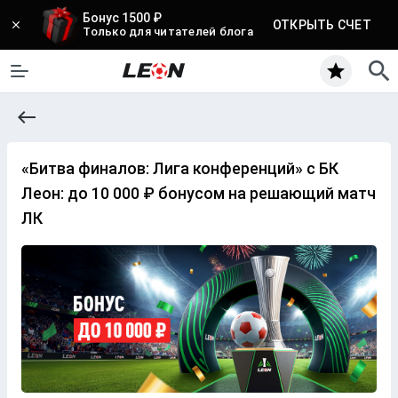
Бонус 1500 ₽
ОТКРЫТЬ СЧЕТ
Только для читателей блога
«Битва финалов: Лига конференций» с БК
Леон: до 10 000 ₽ бонусом на решающий матч
ЛК