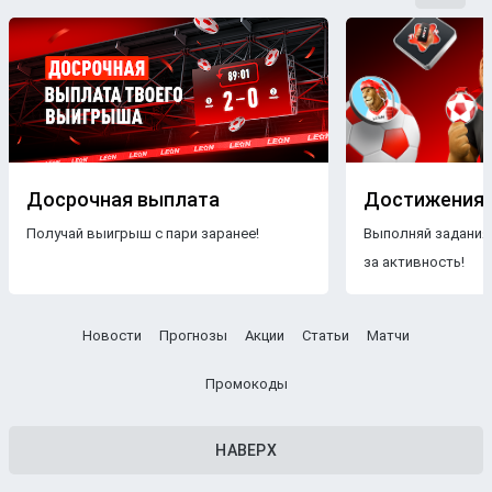
Досрочная выплата
Достижения
Получай выигрыш с пари заранее!
Выполняй задания
за активность!
Новости
Прогнозы
Акции
Статьи
Матчи
Промокоды
НАВЕРХ