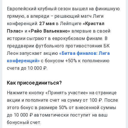
Европейский клубный сезон вышел на финишную
прямую, а впереди – решающий матч Лиги
конференций.
27 мая
в Лейпциге
«Кристал
Пэлас»
и
«Райо Вальекано»
впервые в своей
истории сыграют в еврокубковом финале. В
преддверии футбольного противостояния БК
Леон запускает акцию
«Битва финалов: Лига
конференций»
с бонусом +50% к пополнению
счета до 10 000 ₽.
Как присоединиться?
Нажмите кнопку «Принять участие» на странице
акции и пополните счет на сумму от 100 ₽. После
этого бонус в размере 50% от внесенной суммы
до 10 000 ₽ автоматически поступит на ваш
бонусный счет.