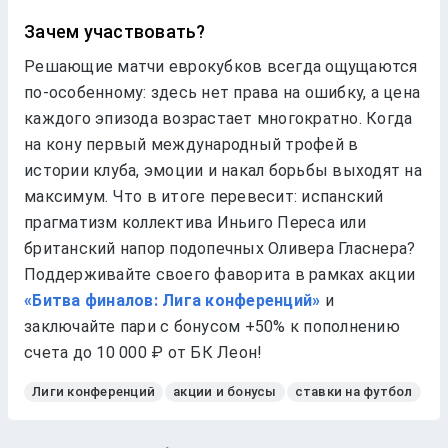
Зачем участвовать?
Решающие матчи еврокубков всегда ощущаются
по-особенному: здесь нет права на ошибку, а цена
каждого эпизода возрастает многократно. Когда
на кону первый международный трофей в
истории клуба, эмоции и накал борьбы выходят на
максимум. Что в итоге перевесит: испанский
прагматизм коллектива Иньиго Переса или
британский напор подопечных Оливера Гласнера?
Поддерживайте своего фаворита в рамках акции
«Битва финалов: Лига конференций»
и
заключайте пари с бонусом +50% к пополнению
счета до 10 000 ₽ от БК Леон!
Лиги конференций
акции и бонусы
ставки на футбол