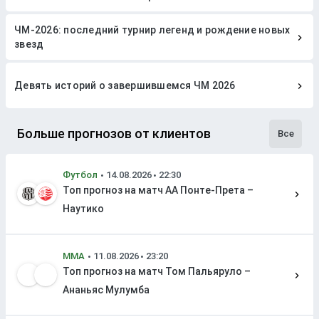
ЧМ-2026: последний турнир легенд и рождение новых
звезд
Девять историй о завершившемся ЧМ 2026
Больше прогнозов от клиентов
Все
Футбол
Топ прогноз на матч АА Понте-Прета –
Наутико
MMA
Топ прогноз на матч Том Пальяруло –
Ананьяс Мулумба