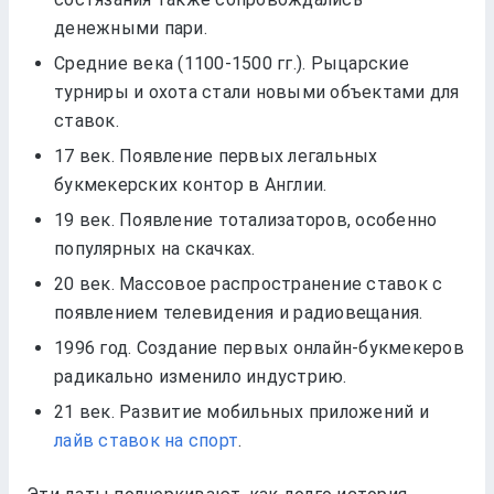
денежными пари.
Средние века (1100-1500 гг.). Рыцарские
турниры и охота стали новыми объектами для
ставок.
17 век. Появление первых легальных
букмекерских контор в Англии.
19 век. Появление тотализаторов, особенно
популярных на скачках.
20 век. Массовое распространение ставок с
появлением телевидения и радиовещания.
1996 год. Создание первых онлайн-букмекеров
радикально изменило индустрию.
21 век. Развитие мобильных приложений и
лайв ставок на спорт
.