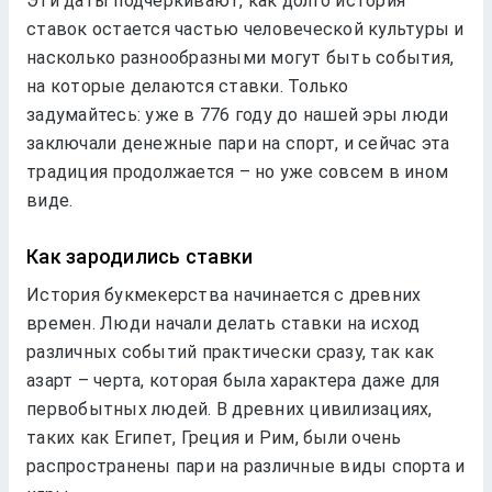
Эти даты подчеркивают, как долго история
ставок остается частью человеческой культуры и
насколько разнообразными могут быть события,
на которые делаются ставки. Только
задумайтесь: уже в 776 году до нашей эры люди
заключали денежные пари на спорт, и сейчас эта
традиция продолжается – но уже совсем в ином
виде.
Как зародились ставки
История букмекерства начинается с древних
времен. Люди начали делать ставки на исход
различных событий практически сразу, так как
азарт – черта, которая была характера даже для
первобытных людей. В древних цивилизациях,
таких как Египет, Греция и Рим, были очень
распространены пари на различные виды спорта и