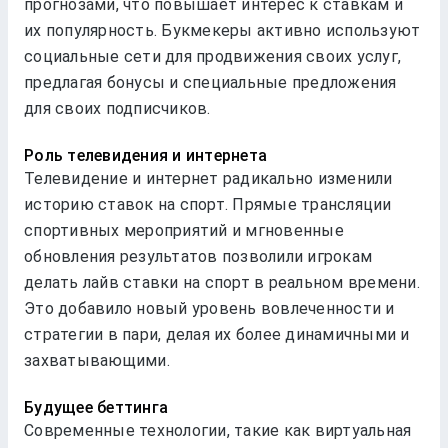
прогнозами, что повышает интерес к ставкам и
их популярность. Букмекеры активно используют
социальные сети для продвижения своих услуг,
предлагая бонусы и специальные предложения
для своих подписчиков.
Роль телевидения и интернета
Телевидение и интернет радикально изменили
историю ставок на спорт. Прямые трансляции
спортивных мероприятий и мгновенные
обновления результатов позволили игрокам
делать лайв ставки на спорт в реальном времени.
Это добавило новый уровень вовлеченности и
стратегии в пари, делая их более динамичными и
захватывающими.
Будущее беттинга
Современные технологии, такие как виртуальная