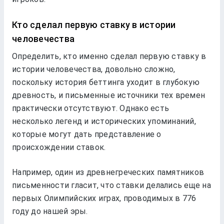
Кто сделал первую ставку в истории
человечества
Определить, кто именно сделал первую ставку в
истории человечества, довольно сложно,
поскольку история беттинга уходит в глубокую
древность, и письменные источники тех времен
практически отсутствуют. Однако есть
несколько легенд и исторических упоминаний,
которые могут дать представление о
происхождении ставок.
Например, один из древнегреческих памятников
письменности гласит, что ставки делались еще на
первых Олимпийских играх, проводимых в 776
году до нашей эры.