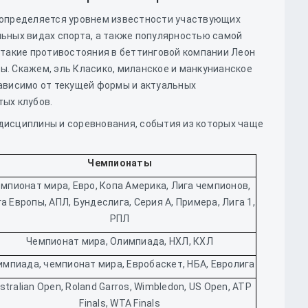
 определяется уровнем известности участвующих
ьных видах спорта, а также популярностью самой
 такие противостояния в беттинговой компании Леон
. Скажем, эль Класико, миланское и манкунианское
ависимо от текущей формы и актуальных
тых клубов.
дисциплины и соревнования, события из которых чаще
Чемпионаты
мпионат мира, Евро, Копа Америка, Лига чемпионов,
а Европы, АПЛ, Бундеслига, Серия А, Примера, Лига 1,
РПЛ
Чемпионат мира, Олимпиада, НХЛ, КХЛ
импиада, чемпионат мира, Евробаскет, НБА, Евролига
stralian Open, Roland Garros, Wimbledon, US Open, ATP
Finals, WTA Finals