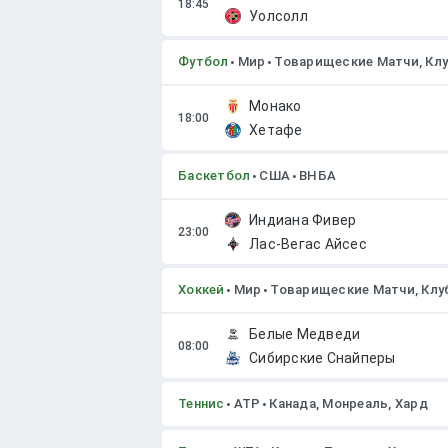
Уолсолл
Футбол
Мир
Товарищеские Матчи, Клуб
Монако
Хетафе
Баскетбол
США
ВНБА
Индиана Фивер
Лас-Вегас Айсес
Хоккей
Мир
Товарищеские Матчи, Кл
Белые Медведи
Сибирские Снайперы
Теннис
ATP
Канада, Монреаль, Хард