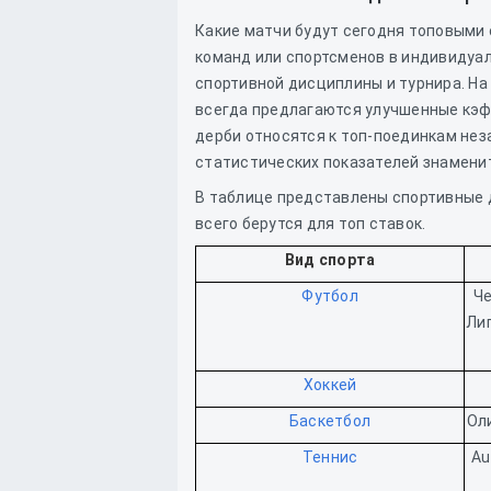
Какие матчи будут сегодня топовыми
команд или спортсменов в индивидуал
спортивной дисциплины и турнира. На
всегда предлагаются улучшенные кэфы
дерби относятся к топ-поединкам нез
статистических показателей знамени
В таблице представлены спортивные 
всего берутся для топ ставок.
Вид спорта
Футбол
Че
Лиг
Хоккей
Баскетбол
Ол
Теннис
Au