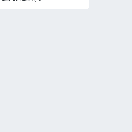
разделе «Ставки 24/7»!