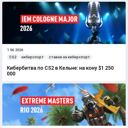
1.06.2026
CS2
киберспорт
ставки на киберспорт
Кибербитва по CS2 в Кельне: на кону $1 250
000