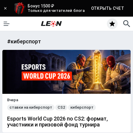
Бонус 1500 ₽
ОТКРЫТЬ СЧЕТ
Только для читателей блога
#киберспорт
Вчера
ставки на киберспорт
CS2
киберспорт
Esports World Cup 2026 по CS2: формат,
участники и призовой фонд турнира