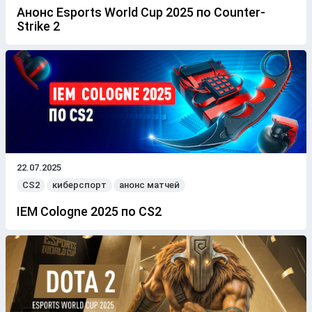
Анонс Esports World Cup 2025 по Counter-
Strike 2
22.07.2025
CS2
киберспорт
анонс матчей
IEM Cologne 2025 по CS2