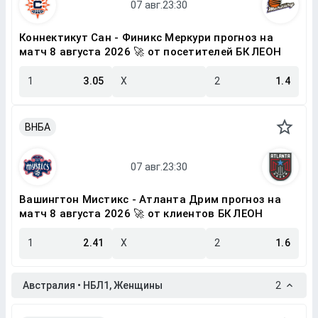
Коннектикут Сан - Финикс Меркури прогноз на
матч 8 августа 2026 🚀 от посетителей БК ЛЕОН
1
3.05
X
2
1.4
ВНБА
Вашингтон Мистикс - Атланта Дрим прогноз на
матч 8 августа 2026 🚀 от клиентов БК ЛЕОН
1
2.41
X
2
1.6
Австралия • НБЛ1, Женщины
2