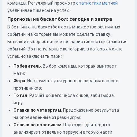
команды. Регулярный просмотр
статистики матчей
увеличивает шансы на успех.
Прогнозы на баскетбол: сегодня и завтра
В беттинге на баскетбол есть множество различных
событий, на которые вы можете сделать ставку.
Большой выбор объясняется вариативностью развития
событий. Вот популярные категории, в которых можно
успешно заключать пари:
Победитель
. Выбор команды, которая выиграет
матч;
Фора
. Инструмент для уравновешивания шансов
противников;
Тотал
. Расчёт общего числа очков, забитых за
игру;
Ставки по четвертям
. Предсказание результата
на определённые отрезки игры;
Ставки по половинам
. Подходит для тех, кто
анализирует отдельно первую и вторую части