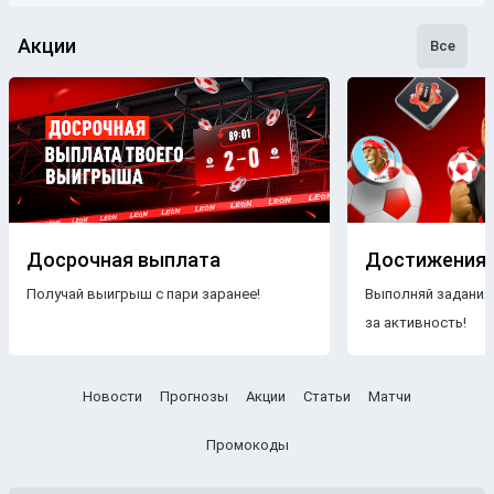
Акции
Все
Досрочная выплата
Достижения
Получай выигрыш с пари заранее!
Выполняй задания
за активность!
Новости
Прогнозы
Акции
Статьи
Матчи
Промокоды