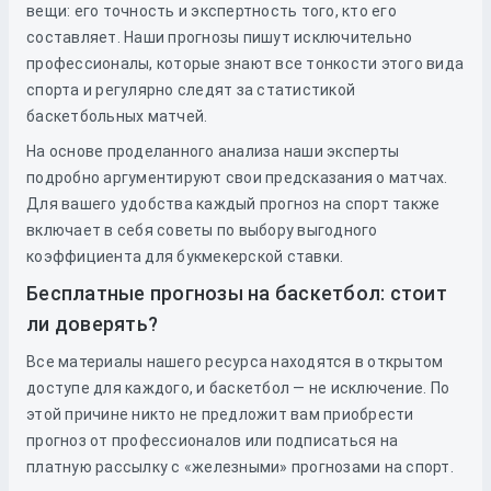
вещи: его точность и экспертность того, кто его
составляет. Наши прогнозы пишут исключительно
профессионалы, которые знают все тонкости этого вида
спорта и регулярно следят за статистикой
баскетбольных матчей.
На основе проделанного анализа наши эксперты
подробно аргументируют свои предсказания о матчах.
Для вашего удобства каждый прогноз на спорт также
включает в себя советы по выбору выгодного
коэффициента для букмекерской ставки.
Бесплатные прогнозы на баскетбол: стоит
ли доверять?
Все материалы нашего ресурса находятся в открытом
доступе для каждого, и баскетбол — не исключение. По
этой причине никто не предложит вам приобрести
прогноз от профессионалов или подписаться на
платную рассылку с «железными» прогнозами на спорт.