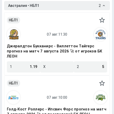
Австралия • НБЛ1
2
НБЛ1
Джералдтон Букканирс - Виллеттон Тайгерс
прогноз на матч 7 августа 2026 🚀 от игроков БК
ЛЕОН
1
1.19
X
2
5
НБЛ1
Голд-Кост Роллерс - Ипсвич Форс прогноз на матч