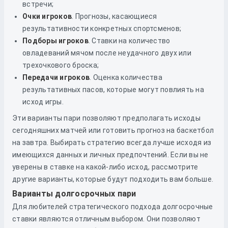
встречи;
Очки игроков
. Прогнозы, касающиеся
результативности конкретных спортсменов;
Подборы игроков
. Ставки на количество
овладеваний мячом после неудачного двух или
трехочкового броска;
Передачи игроков
. Оценка количества
результативных пасов, которые могут повлиять на
исход игры.
Эти варианты пари позволяют предполагать исходы
сегодняшних матчей или готовить прогноз на баскетбол
на завтра. Выбирать стратегию всегда лучше исходя из
имеющихся данных и личных предпочтений. Если вы не
уверены в ставке на какой-либо исход, рассмотрите
другие варианты, которые будут подходить вам больше.
Варианты долгосрочных пари
Для любителей стратегического подхода долгосрочные
ставки являются отличным выбором. Они позволяют