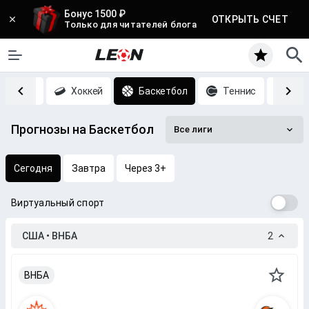
Бонус 1500 ₽
ОТКРЫТЬ СЧЕТ
Только для читателей блога
Футбол
Хоккей
Баскетбол
Теннис
CS
Прогнозы на Баскетбол
Все лиги
Сегодня
Завтра
Через 3+
Виртуальный спорт
США • ВНБА
2
ВНБА