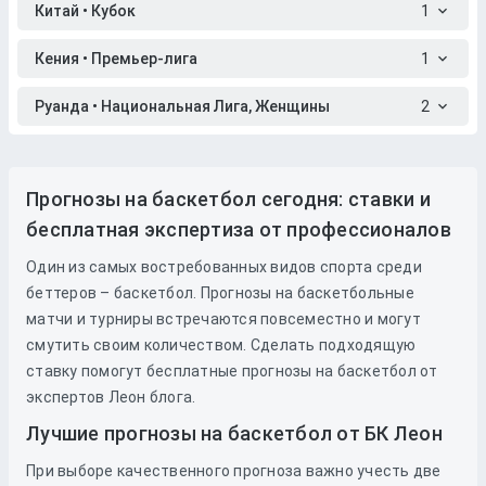
Китай • Кубок
1
Кения • Премьер-лига
1
Руанда • Национальная Лига, Женщины
2
Прогнозы на баскетбол сегодня: ставки и
бесплатная экспертиза от профессионалов
Один из самых востребованных видов спорта среди
беттеров – баскетбол. Прогнозы на баскетбольные
матчи и турниры встречаются повсеместно и могут
смутить своим количеством. Сделать подходящую
ставку помогут бесплатные прогнозы на баскетбол от
экспертов Леон блога.
Лучшие прогнозы на баскетбол от БК Леон
При выборе качественного прогноза важно учесть две