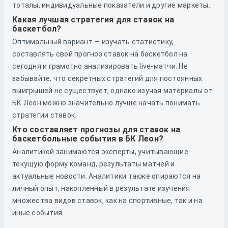
тоталы, индивидуальные показатели и другие маркеты.
Какая лучшая стратегия для ставок на
баскетбол?
Оптимальный вариант — изучать статистику,
составлять свой прогноз ставок на баскетбол на
сегодня и грамотно анализировать live-матчи. Не
забывайте, что секретных стратегий для постоянных
выигрышей не существует, однако изучая материалы от
БК Леон можно значительно лучше начать понимать
стратегии ставок.
Кто составляет прогнозы для ставок на
баскетбольные события в БК Леон?
Аналитикой занимаются эксперты, учитывающие
текущую форму команд, результаты матчей и
актуальные новости. Аналитики также опираются на
личный опыт, накопленный в результате изучения
множества видов ставок, как на спортивные, так и на
иные события.