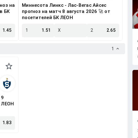
ноз на
Миннесота Линкс - Лас-Вегас Айсес
в БК
прогноз на матч 8 августа 2026 🚀 от
посетителей БК ЛЕОН
1.45
1
1.51
X
2
2.65
1
 9
К ЛЕОН
1.83