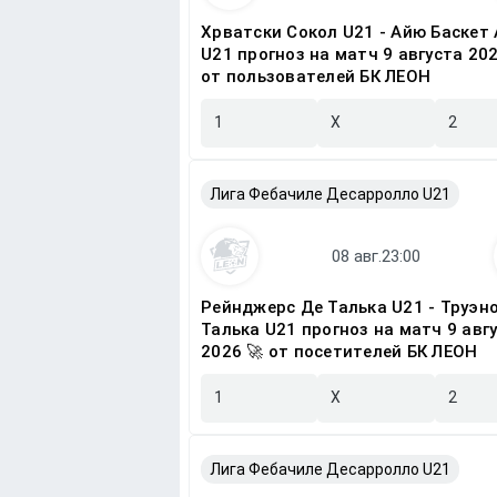
Хрватски Сокол U21 - Айю Баскет
U21 прогноз на матч 9 августа 202
от пользователей БК ЛЕОН
1
X
2
Лига Фебачиле Десарролло U21
Рейнджерс Де Талька U21 - Труэно
Талька U21 прогноз на матч 9 авг
2026 🚀 от посетителей БК ЛЕОН
1
X
2
Лига Фебачиле Десарролло U21