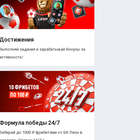
Достижения
Выполняй задания и зарабатывай бонусы за
активность!
Формула победы 24/7
Забирай до 1000 ₽ фрибетами от БК Леон в