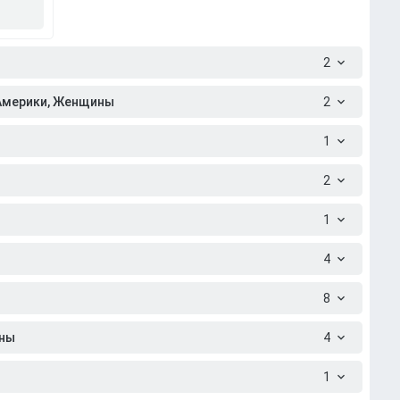
2
Америки, Женщины
2
1
2
1
4
8
ины
4
1