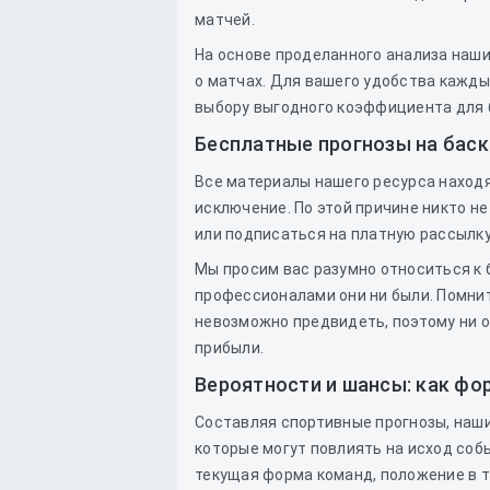
матчей.
На основе проделанного анализа наш
о матчах. Для вашего удобства кажды
выбору выгодного коэффициента для 
Бесплатные прогнозы на баск
Все материалы нашего ресурса находя
исключение. По этой причине никто н
или подписаться на платную рассылку
Мы просим вас разумно относиться к 
профессионалами они ни были. Помнит
невозможно предвидеть, поэтому ни о
прибыли.
Вероятности и шансы: как ф
Составляя спортивные прогнозы, наши
которые могут повлиять на исход соб
текущая форма команд, положение в т