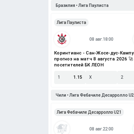
Бразилия • Лига Паулиста
Лига Паулиста
Коринтианс - Сан-Жосе-дус-Кампу
прогноз на матч 8 августа 2026 🚀
посетителей БК ЛЕОН
1
1.15
X
2
Чили • Лига Фебачиле Десарролло U2
Лига Фебачиле Десарролло U21