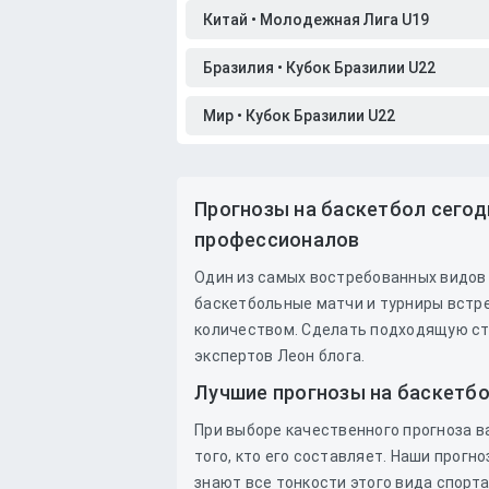
Китай • Молодежная Лига U19
Бразилия • Кубок Бразилии U22
Мир • Кубок Бразилии U22
Прогнозы на баскетбол сегодн
профессионалов
Один из самых востребованных видов 
баскетбольные матчи и турниры встр
количеством. Сделать подходящую ст
экспертов Леон блога.
Лучшие прогнозы на баскетбо
При выборе качественного прогноза в
того, кто его составляет. Наши прог
знают все тонкости этого вида спорт