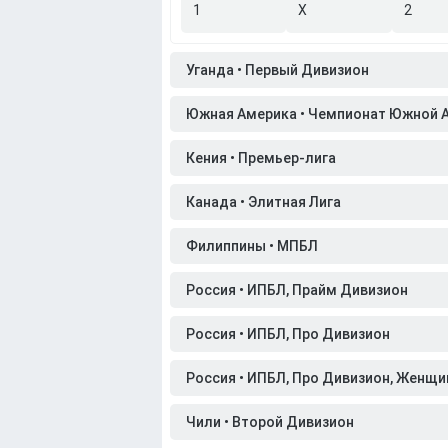
1
X
2
Уганда • Первый Дивизион
Южная Америка • Чемпионат Южной 
Кения • Премьер-лига
Канада • Элитная Лига
Филиппины • МПБЛ
Россия • ИПБЛ, Прайм Дивизион
Россия • ИПБЛ, Про Дивизион
Россия • ИПБЛ, Про Дивизион, Женщ
Чили • Второй Дивизион