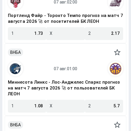
Портленд Файр - Торонто Темпо прогноз на матч 7
августа 2026 🚀 от посетителей БК ЛЕОН
1
1.73
X
2
2.17
ВНБА
Миннесота Линкс - Лос-Анджелес Спаркс прогноз
на матч 7 августа 2026 🚀 от пользователей БК
ЛЕОН
1
1.08
X
2
5.7
ВНБА