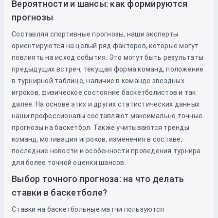
Вероятности и шансы: как формируются
прогнозы
Составляя спортивные прогнозы, наши эксперты
ориентируются на целый ряд факторов, которые могут
повлиять на исход события. Это могут быть результаты
предыдущих встреч, текущая форма команд, положение
в турнирной таблице, наличие в команде звездных
игроков, физическое состояние баскетболистов и так
далее. На основе этих и других статистических данных
наши профессионалы составляют максимально точные
прогнозы на баскетбол. Также учитываются тренды
команд, мотивация игроков, изменения в составе,
последние новости и особенности проведения турнира
для более точной оценки шансов.
Выбор точного прогноза: на что делать
ставки в баскетболе?
Ставки на баскетбольные матчи пользуются