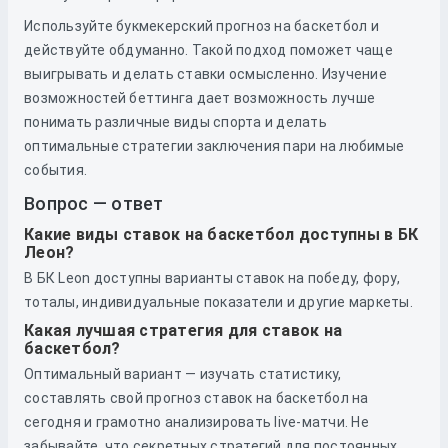
Используйте букмекерский прогноз на баскетбол и
действуйте обдуманно. Такой подход поможет чаще
выигрывать и делать ставки осмысленно. Изучение
возможностей беттинга дает возможность лучше
понимать различные виды спорта и делать
оптимальные стратегии заключения пари на любимые
события.
Вопрос — ответ
Какие виды ставок на баскетбол доступны в БК
Леон?
В БК Leon доступны варианты ставок на победу, фору,
тоталы, индивидуальные показатели и другие маркеты.
Какая лучшая стратегия для ставок на
баскетбол?
Оптимальный вариант — изучать статистику,
составлять свой прогноз ставок на баскетбол на
сегодня и грамотно анализировать live-матчи. Не
забывайте, что секретных стратегий для постоянных