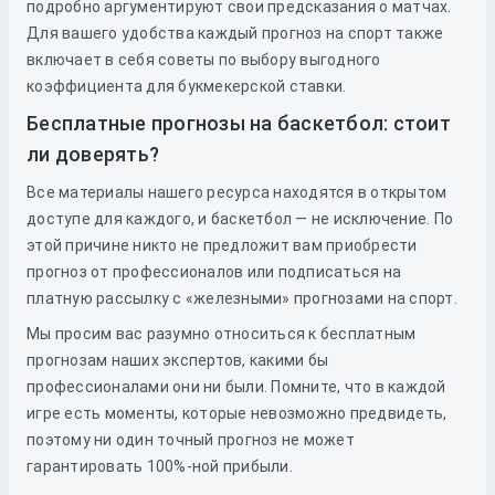
подробно аргументируют свои предсказания о матчах.
Для вашего удобства каждый прогноз на спорт также
включает в себя советы по выбору выгодного
коэффициента для букмекерской ставки.
Бесплатные прогнозы на баскетбол: стоит
ли доверять?
Все материалы нашего ресурса находятся в открытом
доступе для каждого, и баскетбол — не исключение. По
этой причине никто не предложит вам приобрести
прогноз от профессионалов или подписаться на
платную рассылку с «железными» прогнозами на спорт.
Мы просим вас разумно относиться к бесплатным
прогнозам наших экспертов, какими бы
профессионалами они ни были. Помните, что в каждой
игре есть моменты, которые невозможно предвидеть,
поэтому ни один точный прогноз не может
гарантировать 100%-ной прибыли.