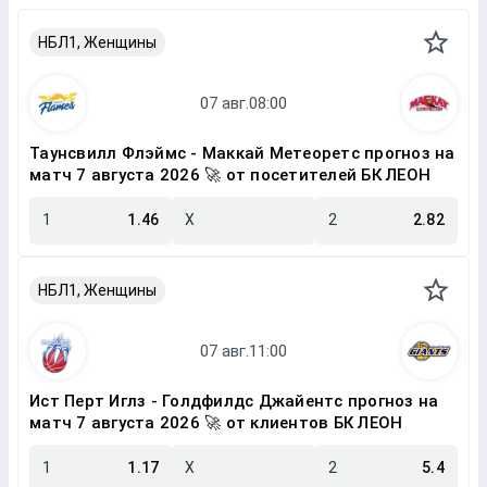
НБЛ1, Женщины
Таунсвилл Флэймс - Маккай Метеоретс прогноз на
матч 7 августа 2026 🚀 от посетителей БК ЛЕОН
1
1.46
X
2
2.82
НБЛ1, Женщины
Ист Перт Иглз - Голдфилдс Джайентс прогноз на
матч 7 августа 2026 🚀 от клиентов БК ЛЕОН
1
1.17
X
2
5.4