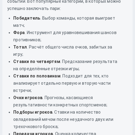
событий. Вот популярные категории, в которых можно
успешно заключать пари:
Победитель
. Выбор команды, которая выиграет
матч;
Фора
. Инструмент для уравновешивания шансов
противников;
Тотал
. Расчёт общего числа очков, забитых за
игру;
Ставки по четвертям
. Предсказание результата
на определённые отрезки игры;
Ставки по половинам
. Подходит для тех, кто
анализирует отдельно первую и вторую части
встречи;
Очки игроков
. Прогнозы, касающиеся
результативности конкретных спортсменов;
Подборы игроков
. Ставки на количество
овладеваний мячом после неудачного двух или
трехочкового броска;
Передачи игроков
. Оценка количества