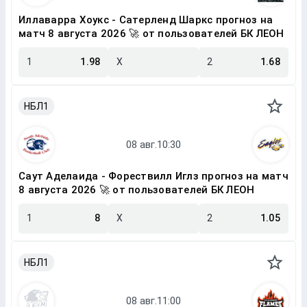
Иллаварра Хоукс - Сатерленд Шаркс прогноз на
матч 8 августа 2026 🚀 от пользователей БК ЛЕОН
1
1.98
X
2
1.68
НБЛ1
Саут Аделаида - Форествилл Иглз прогноз на матч
8 августа 2026 🚀 от пользователей БК ЛЕОН
1
8
X
2
1.05
НБЛ1