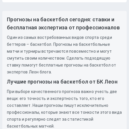
Прогнозы на баскетбол сегодня: ставки и
бесплатная экспертиза от профессионалов
Один из самых востребованных видов спорта среди
беттеров – баскетбол. Прогнозы на баскетбольные
матчи и турниры встречаются повсеместно и могут
смутить своим количеством. Сделать подходящую
ставку помогут бесплатные прогнозы на баскетбол от
экспертов Леон блога.
Лучшие прогнозы на баскетбол от БК Леон
При выборе качественного прогноза важно учесть две
вещи: его точность и экспертность того, кто его
составляет. Наши прогнозы пишут исключительно
профессионалы, которые знают все тонкости этого вида
спорта и регулярно следят за статистикой
баскетбольных матчей.