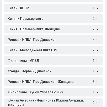
Китай • КБЛР
1
Кения • Премьер-лига
2
Кения • Премьер-лига, Женщины
2
Россия • ИПБЛ, Про Дивизион
4
Китай • Молодежная Лига U19
2
Филиппины • МПБЛ
1
Уганда • Первый Дивизион
1
Россия • ИПБЛ, Про Дивизион, Женщины
3
Филиппины • Кубок Управляющих
1
Южная Америка • Чемпионат Южной Америки,
2
Женщины