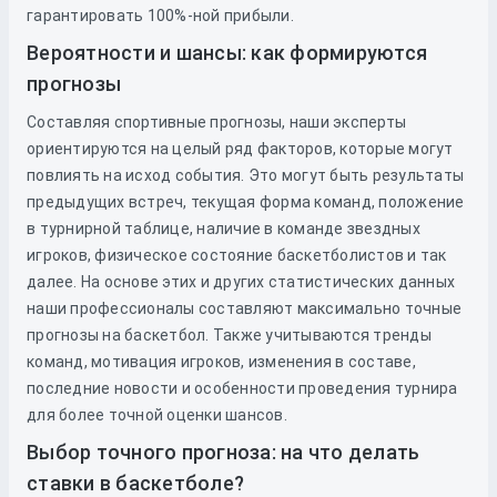
гарантировать 100%-ной прибыли.
Вероятности и шансы: как формируются
прогнозы
Составляя спортивные прогнозы, наши эксперты
ориентируются на целый ряд факторов, которые могут
повлиять на исход события. Это могут быть результаты
предыдущих встреч, текущая форма команд, положение
в турнирной таблице, наличие в команде звездных
игроков, физическое состояние баскетболистов и так
далее. На основе этих и других статистических данных
наши профессионалы составляют максимально точные
прогнозы на баскетбол. Также учитываются тренды
команд, мотивация игроков, изменения в составе,
последние новости и особенности проведения турнира
для более точной оценки шансов.
Выбор точного прогноза: на что делать
ставки в баскетболе?