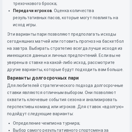
трехочкового броска;
Передачи игроков
. Оценка количества
результативных пасов, которые могут повлиять на
исход игры.
Эти варианты пари позволяют предполагать исходы
сегодняшних матчей или готовить прогноз на баскетбол
на завтра. Выбирать стратегию всегда лучше исходя из
имеющихся данных и личных предпочтений. Если вы не
уверены в ставке на какой-либо исход, рассмотрите
другие варианты, которые будут подходить вам больше.
Варианты долгосрочных пари
Для любителей стратегического подхода долгосрочные
ставки являются отличным выбором. Они позволяют
охватить ключевые события сезона и анализировать
перспективы команд или игроков. Для ставок «вдолгую»
подойдут следующие варианты:
Определение чемпиона турнира;
Выбор самого результативного спортсмена за