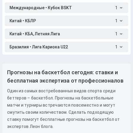
Международные • Кубок BSKT
1
Китай • КБЛР
1
Китай • КБА, Летняя Лига
1
Бразилия • Лига Кариока U22
1
Прогнозы на баскетбол сегодня: ставки и
бесплатная экспертиза от профессионалов
Один из самых востребованных видов спорта среди
беттеров – баскетбол. Прогнозы на баскетбольные
матчи и турниры встречаются повсеместно и могут
смутить своим количеством. Сделать подходящую
ставку помогут бесплатные прогнозы на баскетбол от
экспертов Леон блога.