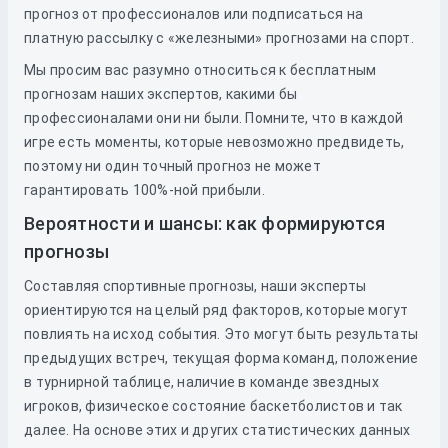
прогноз от профессионалов или подписаться на
платную рассылку с «железными» прогнозами на спорт.
Мы просим вас разумно относиться к бесплатным
прогнозам наших экспертов, какими бы
профессионалами они ни были. Помните, что в каждой
игре есть моменты, которые невозможно предвидеть,
поэтому ни один точный прогноз не может
гарантировать 100%-ной прибыли.
Вероятности и шансы: как формируются
прогнозы
Составляя спортивные прогнозы, наши эксперты
ориентируются на целый ряд факторов, которые могут
повлиять на исход события. Это могут быть результаты
предыдущих встреч, текущая форма команд, положение
в турнирной таблице, наличие в команде звездных
игроков, физическое состояние баскетболистов и так
далее. На основе этих и других статистических данных