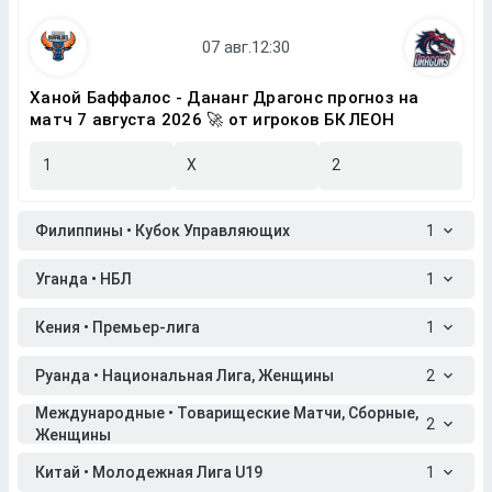
Ханой Баффалос - Дананг Драгонс прогноз на
матч 7 августа 2026 🚀 от игроков БК ЛЕОН
1
X
2
Филиппины • Кубок Управляющих
1
Уганда • НБЛ
1
Кения • Премьер-лига
1
Руанда • Национальная Лига, Женщины
2
Международные • Товарищеские Матчи, Сборные,
2
Женщины
Китай • Молодежная Лига U19
1