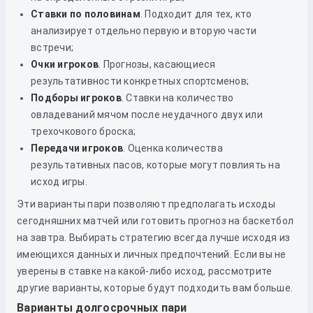
Ставки по половинам
. Подходит для тех, кто
анализирует отдельно первую и вторую части
встречи;
Очки игроков
. Прогнозы, касающиеся
результативности конкретных спортсменов;
Подборы игроков
. Ставки на количество
овладеваний мячом после неудачного двух или
трехочкового броска;
Передачи игроков
. Оценка количества
результативных пасов, которые могут повлиять на
исход игры.
Эти варианты пари позволяют предполагать исходы
сегодняшних матчей или готовить прогноз на баскетбол
на завтра. Выбирать стратегию всегда лучше исходя из
имеющихся данных и личных предпочтений. Если вы не
уверены в ставке на какой-либо исход, рассмотрите
другие варианты, которые будут подходить вам больше.
Варианты долгосрочных пари