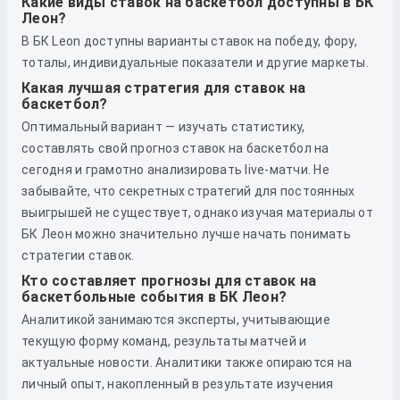
Какие виды ставок на баскетбол доступны в БК
Леон?
В БК Leon доступны варианты ставок на победу, фору,
тоталы, индивидуальные показатели и другие маркеты.
Какая лучшая стратегия для ставок на
баскетбол?
Оптимальный вариант — изучать статистику,
составлять свой прогноз ставок на баскетбол на
сегодня и грамотно анализировать live-матчи. Не
забывайте, что секретных стратегий для постоянных
выигрышей не существует, однако изучая материалы от
БК Леон можно значительно лучше начать понимать
стратегии ставок.
Кто составляет прогнозы для ставок на
баскетбольные события в БК Леон?
Аналитикой занимаются эксперты, учитывающие
текущую форму команд, результаты матчей и
актуальные новости. Аналитики также опираются на
личный опыт, накопленный в результате изучения