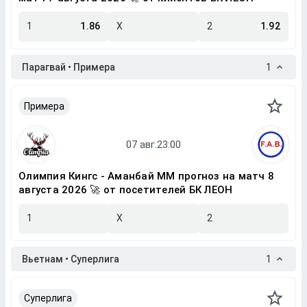
1
1.86
X
2
1.92
Парагвай • Примера
1
Примера
Олимпия Кингс - Аманбай MM прогноз на матч 8
августа 2026 🚀 от посетителей БК ЛЕОН
1
X
2
Вьетнам • Суперлига
1
Суперлига