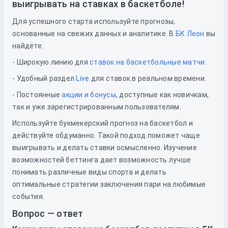
выигрывать на ставках в баскетболе!
Для успешного старта используйте прогнозы,
основанные на свежих данных и аналитике. В
БК Леон
вы
найдёте:
- Широкую линию для
ставок на баскетбольные матчи
.
- Удобный раздел
Live
для ставок в реальном времени.
- Постоянные
акции и бонусы
, доступные как новичкам,
так и уже зарегистрированным пользователям.
Используйте букмекерский прогноз на баскетбол и
действуйте обдуманно. Такой подход поможет чаще
выигрывать и делать ставки осмысленно. Изучение
возможностей беттинга дает возможность лучше
понимать различные виды спорта и делать
оптимальные стратегии заключения пари на любимые
события.
Вопрос — ответ