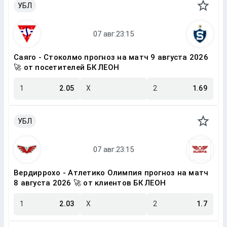
УБЛ
Саяго - Стоколмо прогноз на матч 9 августа 2026
🚀 от посетителей БК ЛЕОН
1
2.05
X
2
1.69
УБЛ
Вердиррохо - Атлетико Олимпия прогноз на матч
8 августа 2026 🚀 от клиентов БК ЛЕОН
1
2.03
X
2
1.7