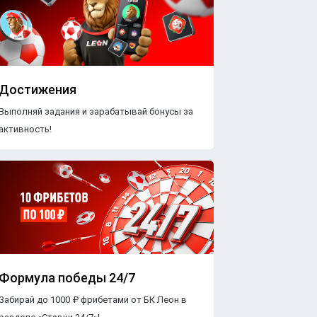
Достижения
Выполняй задания и зарабатывай бонусы за
активность!
Формула победы 24/7
Забирай до 1000 ₽ фрибетами от БК Леон в