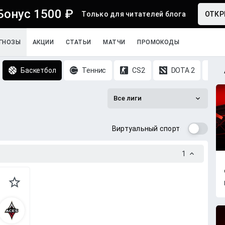
Бонус 1500 ₽
Только для читателей блога
ОТКР
ГНОЗЫ
АКЦИИ
СТАТЬИ
МАТЧИ
ПРОМОКОДЫ
Баскетбол
Теннис
CS2
DOTA 2
В
Все лиги
Виртуальный спорт
1