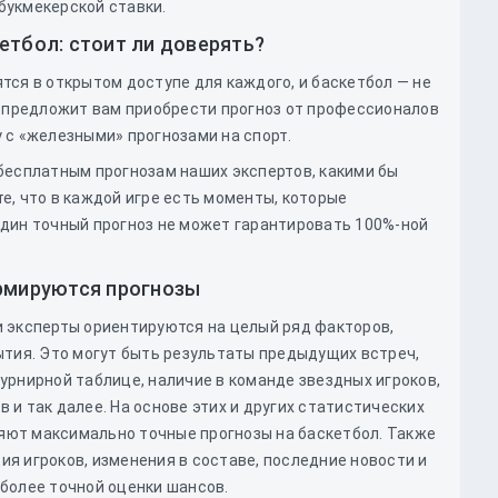
букмекерской ставки.
етбол: стоит ли доверять?
тся в открытом доступе для каждого, и баскетбол — не
е предложит вам приобрести прогноз от профессионалов
 с «железными» прогнозами на спорт.
бесплатным прогнозам наших экспертов, какими бы
е, что в каждой игре есть моменты, которые
дин точный прогноз не может гарантировать 100%-ной
ормируются прогнозы
 эксперты ориентируются на целый ряд факторов,
ытия. Это могут быть результаты предыдущих встреч,
урнирной таблице, наличие в команде звездных игроков,
и так далее. На основе этих и других статистических
ют максимально точные прогнозы на баскетбол. Также
я игроков, изменения в составе, последние новости и
более точной оценки шансов.