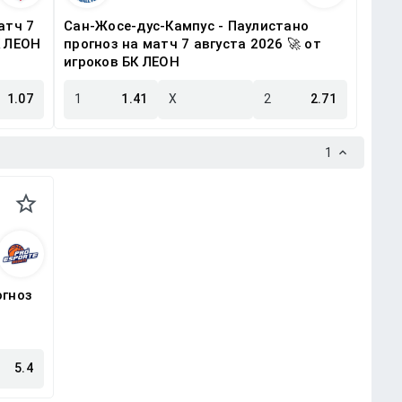
атч 7
Сан-Жосе-дус-Кампус - Паулистано
К ЛЕОН
прогноз на матч 7 августа 2026 🚀 от
игроков БК ЛЕОН
1.07
1
1.41
X
2
2.71
1
огноз
5.4