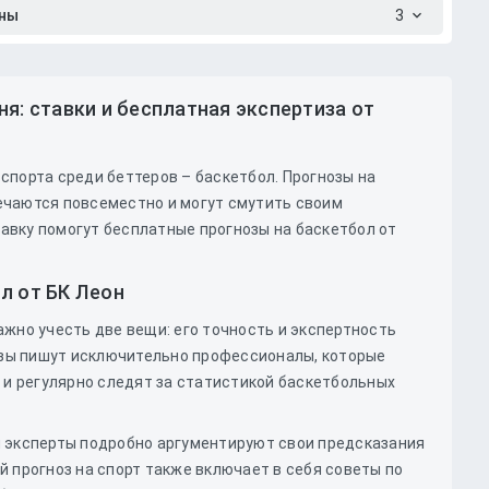
ины
3
я: ставки и бесплатная экспертиза от
спорта среди беттеров – баскетбол. Прогнозы на
ечаются повсеместно и могут смутить своим
авку помогут бесплатные прогнозы на баскетбол от
л от БК Леон
ажно учесть две вещи: его точность и экспертность
нозы пишут исключительно профессионалы, которые
а и регулярно следят за статистикой баскетбольных
и эксперты подробно аргументируют свои предсказания
й прогноз на спорт также включает в себя советы по