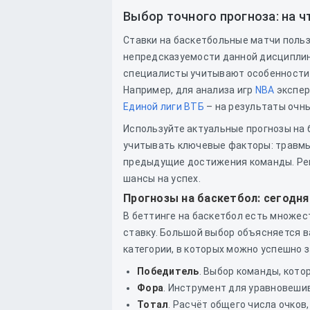
Выбор точного прогноза: на ч
Ставки на баскетбольные матчи поль
непредсказуемости данной дисциплин
специалисты учитывают особенности 
Например, для анализа игр
NBA
экспер
Единой лиги ВТБ
– на результаты очны
Используйте актуальные прогнозы на
учитывать ключевые факторы: травмы 
предыдущие достижения команды. Ре
шансы на успех.
Прогнозы на баскетбол: сегодня
В беттинге на баскетбол есть множес
ставку. Большой выбор объясняется 
категории, в которых можно успешно 
Победитель
. Выбор команды, кото
Фора
. Инструмент для уравновеши
Тотал
. Расчёт общего числа очков,