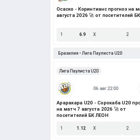
Осаско - Коринтианс прогноз на м
августа 2026 🚀 от посетителей Б
1
6.9
X
2
Бразилия • Лига Паулиста U20
Лига Паулиста U20
Араракара U20 - Сорокаба U20 пр
на матч 7 августа 2026 🚀 от
посетителей БК ЛЕОН
1
1.12
X
2