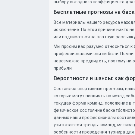
выбору выгодного коэффициента для 
Бесплатные прогнозы на баск
Все материалы нашего ресурса находя
исключение. По этой причине никто н
или подписаться на платную рассылку
Мы просим вас разумно относиться к 
профессионалами они ни были. Помнит
невозможно предвидеть, поэтому ни о
прибыли.
Вероятности и шансы: как ф
Составляя спортивные прогнозы, наши
которые могут повлиять на исход соб
текущая форма команд, положение в т
физическое состояние баскетболистов 
данных наши профессионалы составля
учитываются тренды команд, мотиваци
особенности проведения турнира для 