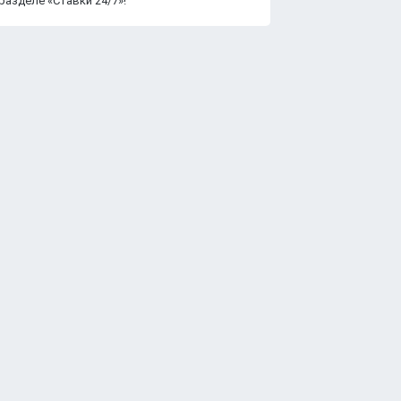
разделе «Ставки 24/7»!