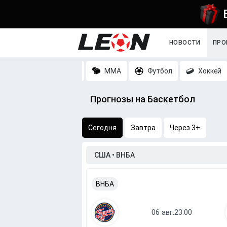
НОВОСТИ
ПРО
атчи
Киберспорт
MMA
Футбол
Хоккей
Прогнозы на Баскетбол
Сегодня
Завтра
Через 3+
США • ВНБА
ВНБА