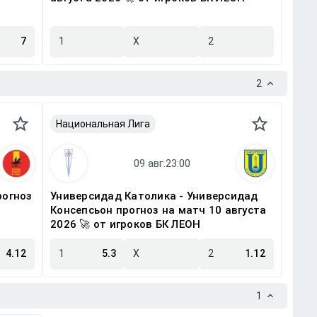
7
1
X
2
2
Национальная Лига
рогноз
Универсидад Католика - Универсидад
Консепсьон прогноз на матч 10 августа
2026 🚀 от игроков БК ЛЕОН
4.12
1
5.3
X
2
1.12
1