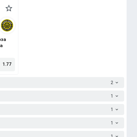
рза
та
1.77
2
1
1
1
1