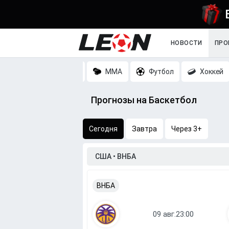
НОВОСТИ
ПРО
атчи
Киберспорт
MMA
Футбол
Хоккей
Прогнозы на Баскетбол
Сегодня
Завтра
Через 3+
США • ВНБА
ВНБА