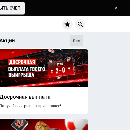
ЫТЬ СЧЕТ
Акции
олейбол
Все
Досрочная выплата
Получай выигрыш с пари заранее!