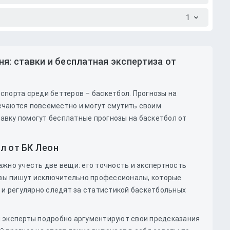
1
я: ставки и бесплатная экспертиза от
спорта среди беттеров – баскетбол. Прогнозы на
ечаются повсеместно и могут смутить своим
авку помогут бесплатные прогнозы на баскетбол от
л от БК Леон
ажно учесть две вещи: его точность и экспертность
нозы пишут исключительно профессионалы, которые
а и регулярно следят за статистикой баскетбольных
и эксперты подробно аргументируют свои предсказания