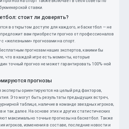
й прогноз на спорт также включает в себя советы по
букмекерской ставки.
етбол: стоит ли доверять?
тся в открытом доступе для каждого, и баскетбол — не
е предложит вам приобрести прогноз от профессионалов
 с «железными» прогнозами на спорт.
бесплатным прогнозам наших экспертов, какими бы
е, что в каждой игре есть моменты, которые
дин точный прогноз не может гарантировать 100%-ной
ормируются прогнозы
 эксперты ориентируются на целый ряд факторов,
ытия. Это могут быть результаты предыдущих встреч,
урнирной таблице, наличие в команде звездных игроков,
и так далее. На основе этих и других статистических
ют максимально точные прогнозы на баскетбол. Также
я игроков, изменения в составе, последние новости и