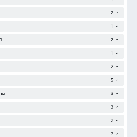
2
1
1
2
1
2
5
ины
3
3
2
2