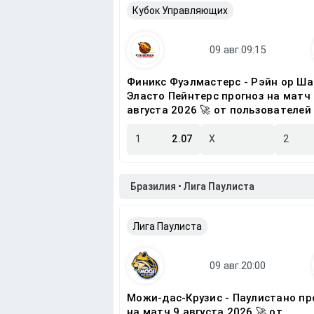
Кубок Управляющих
Финикс Фуэлмастерс - Рэйн ор Ш
Эласто Пейнтерс прогноз на матч 
августа 2026 🚀 от пользователей
ЛЕОН
1
2.07
X
2
Бразилия • Лига Паулиста
Лига Паулиста
Можи-дас-Крузис - Паулистано пр
на матч 9 августа 2026 🚀 от