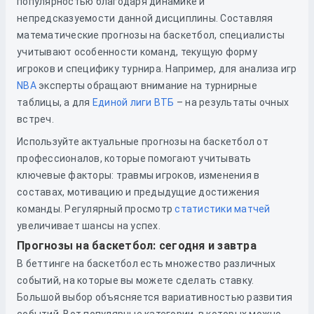
популярностью благодаря динамике и
непредсказуемости данной дисциплины. Составляя
математические прогнозы на баскетбол, специалисты
учитывают особенности команд, текущую форму
игроков и специфику турнира. Например, для анализа игр
NBA
эксперты обращают внимание на турнирные
таблицы, а для
Единой лиги ВТБ
– на результаты очных
встреч.
Используйте актуальные прогнозы на баскетбол от
профессионалов, которые помогают учитывать
ключевые факторы: травмы игроков, изменения в
составах, мотивацию и предыдущие достижения
команды. Регулярный просмотр
статистики матчей
увеличивает шансы на успех.
Прогнозы на баскетбол: сегодня и завтра
В беттинге на баскетбол есть множество различных
событий, на которые вы можете сделать ставку.
Большой выбор объясняется вариативностью развития