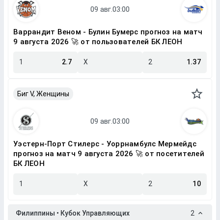
Варрандит Веном - Булин Бумерс прогноз на матч
9 августа 2026 🚀 от пользователей БК ЛЕОН
1
2.7
X
2
1.37
Биг V, Женщины
Уэстерн-Порт Стилерс - Уоррнамбулс Мермейдс
прогноз на матч 9 августа 2026 🚀 от посетителей
БК ЛЕОН
1
X
2
10
Филиппины • Кубок Управляющих
2