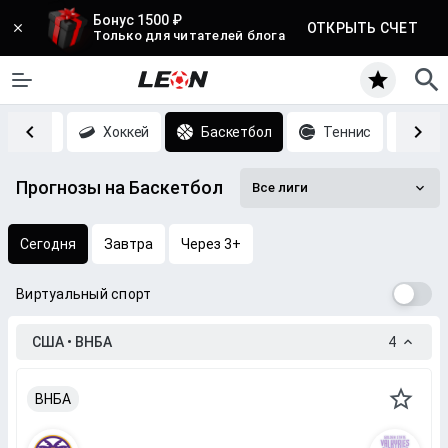
Бонус 1500 ₽
ОТКРЫТЬ СЧЕТ
Только для читателей блога
Футбол
Хоккей
Баскетбол
Теннис
CS
Прогнозы на Баскетбол
Все лиги
Сегодня
Завтра
Через 3+
Виртуальный спорт
США • ВНБА
4
ВНБА