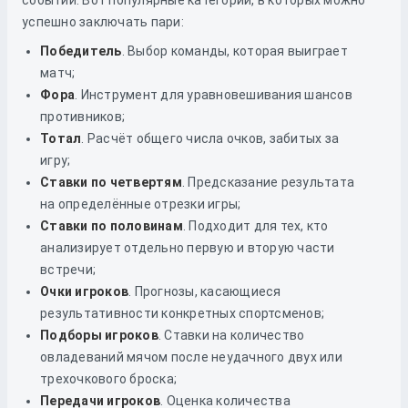
событий. Вот популярные категории, в которых можно
успешно заключать пари:
Победитель
. Выбор команды, которая выиграет
матч;
Фора
. Инструмент для уравновешивания шансов
противников;
Тотал
. Расчёт общего числа очков, забитых за
игру;
Ставки по четвертям
. Предсказание результата
на определённые отрезки игры;
Ставки по половинам
. Подходит для тех, кто
анализирует отдельно первую и вторую части
встречи;
Очки игроков
. Прогнозы, касающиеся
результативности конкретных спортсменов;
Подборы игроков
. Ставки на количество
овладеваний мячом после неудачного двух или
трехочкового броска;
Передачи игроков
. Оценка количества