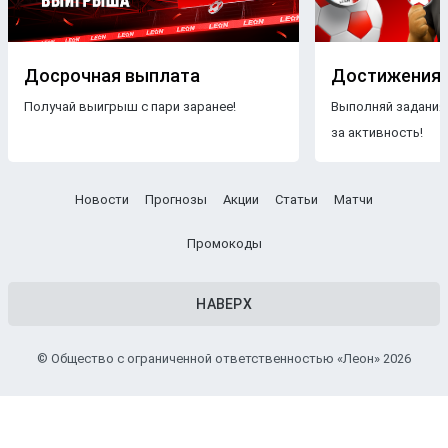
Досрочная выплата
Достижения
Получай выигрыш с пари заранее!
Выполняй задания
за активность!
Новости
Прогнозы
Акции
Статьи
Матчи
Промокоды
НАВЕРХ
© Общество с ограниченной ответственностью «Леон» 2026