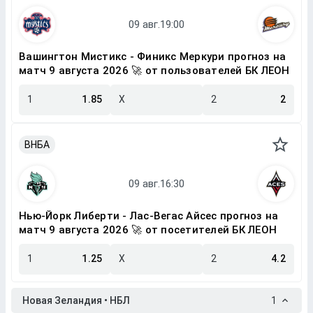
Вашингтон Мистикс - Финикс Меркури прогноз на
матч 9 августа 2026 🚀 от пользователей БК ЛЕОН
1
1.85
X
2
2
ВНБА
Нью-Йорк Либерти - Лас-Вегас Айсес прогноз на
матч 9 августа 2026 🚀 от посетителей БК ЛЕОН
1
1.25
X
2
4.2
Новая Зеландия • НБЛ
1