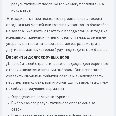
результативных пасов, которые могут повлиять на
исход игры.
Эти варианты пари позволяют предполагать исходы
сегодняшних матчей или готовить прогноз на баскетбол
на завтра. Выбирать стратегию всегда лучше исходя из
имеющихся данных и личных предпочтений. Если вы не
уверены в ставке на какой-либо исход, рассмотрите
другие варианты, которые будут подходить вам больше.
Варианты долгосрочных пари
Для любителей стратегического подхода долгосрочные
ставки являются отличным выбором. Они позволяют
охватить ключевые события сезона и анализировать
перспективы команд или игроков. Для ставок «вдолгую»
подойдут следующие варианты:
Определение чемпиона турнира;
Выбор самого результативного спортсмена за
сезон;
Предсказание выхода команды в финальную