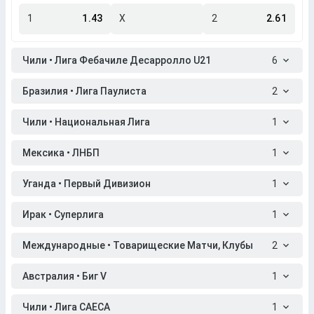
1
1.43
X
2
2.61
Чили • Лига Фебачиле Десарролло U21
6
Бразилия • Лига Паулиста
2
Чили • Национальная Лига
1
Мексика • ЛНБП
1
Уганда • Первый Дивизион
1
Ирак • Суперлига
1
Международные • Товарищеские Матчи, Клубы
2
Австралия • Биг V
1
Чили • Лига САЕСА
1