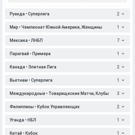
Руанда • Суперлига
2
Мир • Чемпионат Южной Америки, Женщины
1
Мексика • ЛНБП
7
Парагвай • Примера
1
Канада • Элитная Лига
2
Вьетнам • Суперлига
1
Международные • Товарищеские Матчи, Клубы
3
Филиппины • Кубок Управляющих
2
Уганда • НБЛ
1
Китай • Кубок
1