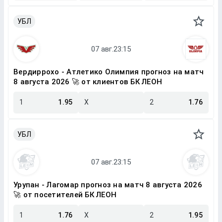
УБЛ
Вердиррохо - Атлетико Олимпия прогноз на матч
8 августа 2026 🚀 от клиентов БК ЛЕОН
1
1.95
X
2
1.76
УБЛ
Урупан - Лагомар прогноз на матч 8 августа 2026
🚀 от посетителей БК ЛЕОН
1
1.76
X
2
1.95