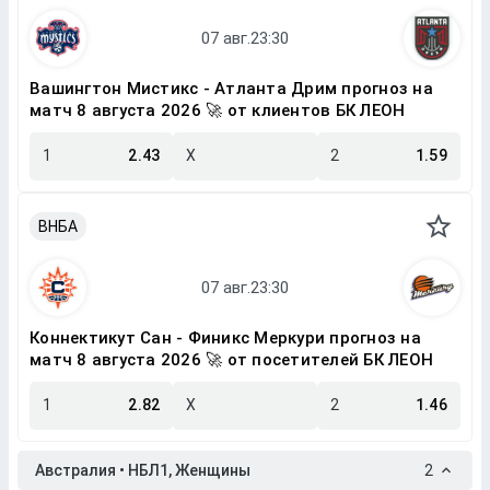
Вашингтон Мистикс - Атланта Дрим прогноз на
матч 8 августа 2026 🚀 от клиентов БК ЛЕОН
1
2.43
X
2
1.59
ВНБА
Коннектикут Сан - Финикс Меркури прогноз на
матч 8 августа 2026 🚀 от посетителей БК ЛЕОН
1
2.82
X
2
1.46
Австралия • НБЛ1, Женщины
2