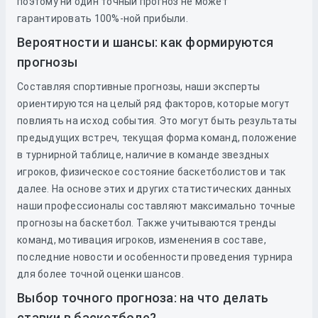
поэтому ни один точный прогноз не может
гарантировать 100%-ной прибыли.
Вероятности и шансы: как формируются
прогнозы
Составляя спортивные прогнозы, наши эксперты
ориентируются на целый ряд факторов, которые могут
повлиять на исход события. Это могут быть результаты
предыдущих встреч, текущая форма команд, положение
в турнирной таблице, наличие в команде звездных
игроков, физическое состояние баскетболистов и так
далее. На основе этих и других статистических данных
наши профессионалы составляют максимально точные
прогнозы на баскетбол. Также учитываются тренды
команд, мотивация игроков, изменения в составе,
последние новости и особенности проведения турнира
для более точной оценки шансов.
Выбор точного прогноза: на что делать
ставки в баскетболе?