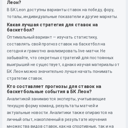
Леон?
В БК Leon доступны варианты ставок на победу, фору,
тоталы, индивидуальные показатели и другие маркеты.
Какая лучшая стратегия для ставок на
баскетбол?
Оптимальный вариант — изучать статистику,
составлять свой прогноз ставок на баскетбол на
сегодня и грамотно анализировать live-матчи. Не
забывайте, что секретных стратегий для постоянных
выигрышей не существует, однако изучая материалы от
БК Леон можно значительно лучше начать понимать
стратегии ставок.
Кто составляет прогнозы для ставок на
баскетбольные события в БК Леон?
Аналитикой занимаются эксперты, учитывающие
текущую форму команд, результаты матчей и
актуальные новости. Аналитики также опираются на
личный опыт, накопленный в результате изучения
множества видов ставок, как на спортивные, так и на