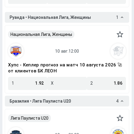
Руанда • Национальная Лига, Женщины
1
Национальная Лига, Женщины
Хупс - Кеплер прогноз на матч 10 августа 2026 🚀
от клиентов БК ЛЕОН
1
1.92
X
2
1.86
Бразилия • Лига Паулиста U20
4
Лига Паулиста U20