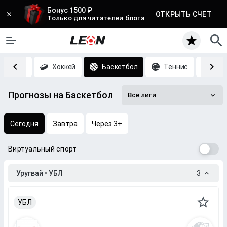
Бонус 1500 ₽
ОТКРЫТЬ СЧЕТ
Только для читателей блога
Футбол
Хоккей
Баскетбол
Теннис
CS
Прогнозы на Баскетбол
Все лиги
Сегодня
Завтра
Через 3+
Виртуальный спорт
Уругвай • УБЛ
3
УБЛ