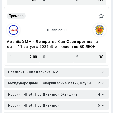
Примера
Аманбай MM - Депоритво Сан-Хосе прогноз на
матч 11 августа 2026 🚀 от клиентов БК ЛЕОН
1
2.88
X
2
1.36
Бразилия • Лига Кариока U22
1
Международные • Товарищеские Матчи, Клубы
2
Россия • ИПБЛ, Про Дивизион, Женщины
4
Россия • ИПБЛ, Про Дивизион
6