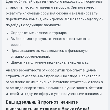
Для любителей стратегического подхода долгосрочные
ставки являются отличным выбором. Они позволяют
охватить ключевые события сезона и анализировать
перспективы команд или игроков. Для ставок «вдолгую»
подойдут следующие варианты:
Определение чемпиона турнира;
Выбор самого результативного спортсмена за
сезон;
Предсказание выхода команды в финальную
стадию соревнований;
Шансы на получение индивидуальных наград.
Анализ вероятности этих событий помогает в целом
строить качественные прогнозы на спорт. Баскетбол в
этом плане не исключение. Изучение стратегий ставок в
этом виде спорта также поможет лучше понять беттинг
и перейти в другие сферы с уже полученными знаниями.
Ваш идеальный прогноз: начните
выигрывать на ставках в баскетболе!