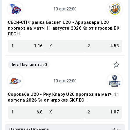
СЕСИ-СП Франка Баскет U20 - Араракара U20
прогноз на матч 11 августа 2026 🚀 от игроков БК
ЛЕОН
1
1.16
X
2
4.53
Лига Паулиста U20
Сорокаба U20 - Риу Клару U20 прогноз на матч 11
августа 2026 🚀 от игроков БК ЛЕОН
1
6.8
X
2
1.07
Парагвай • Примера
3