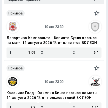
Примера
Депортиво Кампоальто - Капиата Буллз прогноз
на матч 11 августа 2026 🚀 от клиентов БК ЛЕОН
1
1.09
X
2
6.1
Примера
Колониас Голд - Олимпия Кингс прогноз на матч
11 августа 2026 🚀 от пользователей БК ЛЕОН
1
2.7
X
2
1.41