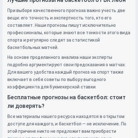
При выборе качественного прогноза важно учесть две
вещи: его точность и экспертность того, кто его
составляет. Наши прогнозы пишут исключительно
профессионалы, которые знают все тонкости этого вида
спорта и регулярно следят за статистикой
баскетбольных матчей.
На основе проделанного анализа наши эксперты
подробно аргументируют свои предсказания о матчах.
Для вашего удобства каждый прогноз на спорт также
включает в себя советы по выбору выгодного
коэффициента для букмекерской ставки.
Бесплатные прогнозы на баскетбол: стоит
ли доверять?
Все материалы нашего ресурса находятся в открытом
доступе для каждого, и баскетбол — не исключение. По
этой причине никто не предложит вам приобрести