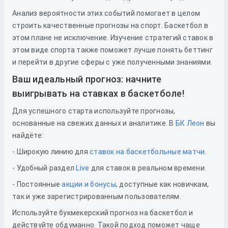
Анализ вероятности этих событий помогает в целом
строить качественные прогнозы на спорт. Баскетбол в
этом плане не исключение. Изучение стратегий ставок в
этом виде спорта также поможет лучше понять беттинг
и перейти в другие сферы с уже полученными знаниями.
Ваш идеальный прогноз: начните
выигрывать на ставках в баскетболе!
Для успешного старта используйте прогнозы,
основанные на свежих данных и аналитике. В
БК Леон
вы
найдёте:
- Широкую линию для
ставок на баскетбольные матчи
.
- Удобный раздел
Live
для ставок в реальном времени.
- Постоянные
акции и бонусы
, доступные как новичкам,
так и уже зарегистрированным пользователям.
Используйте букмекерский прогноз на баскетбол и
действуйте обдуманно. Такой подход поможет чаще