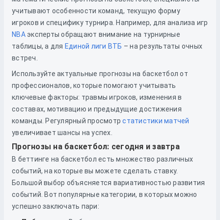
учитывают особенности команд, текущую форму
игроков и специфику турнира. Например, для анализа игр
NBA
эксперты обращают внимание на турнирные
таблицы, а для
Единой лиги ВТБ
– на результаты очных
встреч.
Используйте актуальные прогнозы на баскетбол от
профессионалов, которые помогают учитывать
ключевые факторы: травмы игроков, изменения в
составах, мотивацию и предыдущие достижения
команды. Регулярный просмотр
статистики матчей
увеличивает шансы на успех.
Прогнозы на баскетбол: сегодня и завтра
В беттинге на баскетбол есть множество различных
событий, на которые вы можете сделать ставку.
Большой выбор объясняется вариативностью развития
событий. Вот популярные категории, в которых можно
успешно заключать пари: