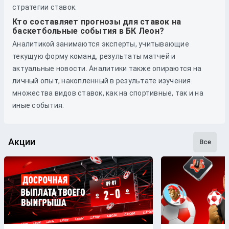
стратегии ставок.
Кто составляет прогнозы для ставок на
баскетбольные события в БК Леон?
Аналитикой занимаются эксперты, учитывающие
текущую форму команд, результаты матчей и
актуальные новости. Аналитики также опираются на
личный опыт, накопленный в результате изучения
множества видов ставок, как на спортивные, так и на
иные события.
Акции
Все