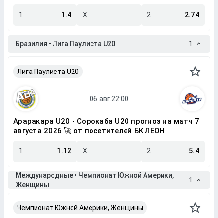
1
1.4
X
2
2.74
Бразилия • Лига Паулиста U20
1
Лига Паулиста U20
Араракара U20 - Сорокаба U20 прогноз на матч 7
августа 2026 🚀 от посетителей БК ЛЕОН
1
1.12
X
2
5.4
Международные • Чемпионат Южной Америки,
1
Женщины
Чемпионат Южной Америки, Женщины