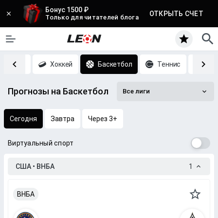
Бонус 1500 ₽
ОТКРЫТЬ СЧЕТ
Только для читателей блога
Футбол
Хоккей
Баскетбол
Теннис
CS
Прогнозы на Баскетбол
Все лиги
Сегодня
Завтра
Через 3+
Виртуальный спорт
США • ВНБА
1
ВНБА