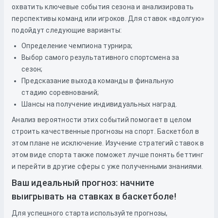
охватить ключевые события сезона и анализировать
перспективы команд или игроков. Для ставок «вдолгую»
подойдут следующие варианты:
Определение чемпиона турнира;
Выбор самого результативного спортсмена за
сезон;
Предсказание выхода команды в финальную
стадию соревнований;
Шансы на получение индивидуальных наград.
Анализ вероятности этих событий помогает в целом
строить качественные прогнозы на спорт. Баскетбол в
этом плане не исключение. Изучение стратегий ставок в
этом виде спорта также поможет лучше понять беттинг
и перейти в другие сферы с уже полученными знаниями.
Ваш идеальный прогноз: начните
выигрывать на ставках в баскетболе!
Для успешного старта используйте прогнозы,