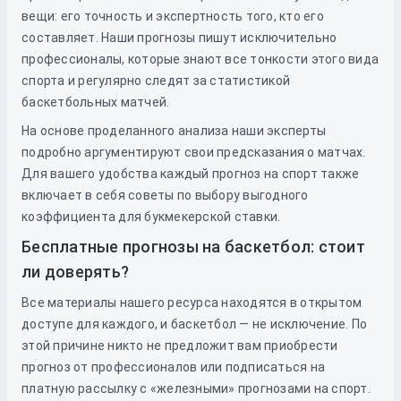
вещи: его точность и экспертность того, кто его
составляет. Наши прогнозы пишут исключительно
профессионалы, которые знают все тонкости этого вида
спорта и регулярно следят за статистикой
баскетбольных матчей.
На основе проделанного анализа наши эксперты
подробно аргументируют свои предсказания о матчах.
Для вашего удобства каждый прогноз на спорт также
включает в себя советы по выбору выгодного
коэффициента для букмекерской ставки.
Бесплатные прогнозы на баскетбол: стоит
ли доверять?
Все материалы нашего ресурса находятся в открытом
доступе для каждого, и баскетбол — не исключение. По
этой причине никто не предложит вам приобрести
прогноз от профессионалов или подписаться на
платную рассылку с «железными» прогнозами на спорт.