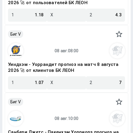
2026 🚀 от пользователей БК ЛЕОН
1
1.18
X
2
4.3
Биг V
Уиндхэм - Уоррандит прогноз на матч 8 августа
2026 🚀 от клиентов БК ЛЕОН
1
1.07
X
2
7
Биг V
Санбери Джетс - Пакенхэм Уорриорз прогноз на