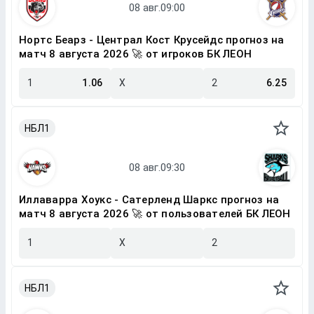
Нортс Беарз - Централ Кост Крусейдс прогноз на
матч 8 августа 2026 🚀 от игроков БК ЛЕОН
1
1.06
X
2
6.25
НБЛ1
Иллаварра Хоукс - Сатерленд Шаркс прогноз на
матч 8 августа 2026 🚀 от пользователей БК ЛЕОН
1
X
2
НБЛ1