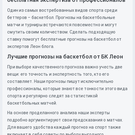
Один из самых востребованных видов спорта среди
беттеров – баскетбол. Прогнозы на баскетбольные
матчи и турниры встречаются повсеместно и могут
смутить своим количеством. Сделать подходящую
ставку помогут бесплатные прогнозы на баскетбол от
экспертов Леон блога.
Лучшие прогнозы на баскетбол от БК Леон
При выборе качественного прогноза важно учесть две
вещи: его точность и экспертность того, кто его
составляет. Наши прогнозы пишут исключительно
профессионалы, которые знают все тонкости этого вида
спорта и регулярно следят за статистикой
баскетбольных матчей.
На основе проделанного анализа наши эксперты
подробно аргументируют свои предсказания о матчах.
Для вашего удобства каждый прогноз на спорт также
включает в себя советы по выбору выгодного