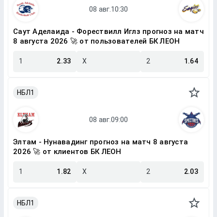
Саут Аделаида - Форествилл Иглз прогноз на матч
8 августа 2026 🚀 от пользователей БК ЛЕОН
1
2.33
X
2
1.64
НБЛ1
Элтам - Нунавадинг прогноз на матч 8 августа
2026 🚀 от клиентов БК ЛЕОН
1
1.82
X
2
2.03
НБЛ1