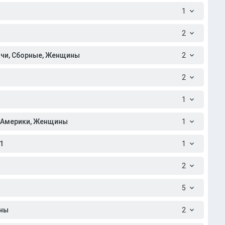
1
2
чи, Сборные, Женщины
2
2
1
 Америки, Женщины
1
1
1
2
5
ины
2