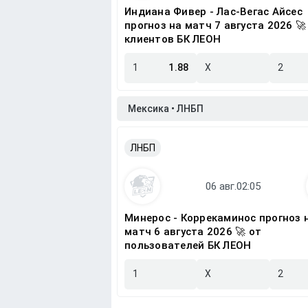
Индиана Фивер - Лас-Вегас Айсес
прогноз на матч 7 августа 2026 🚀
клиентов БК ЛЕОН
1
1.88
X
2
Мексика • ЛНБП
ЛНБП
Минерос - Коррекаминос прогноз 
матч 6 августа 2026 🚀 от
пользователей БК ЛЕОН
1
X
2