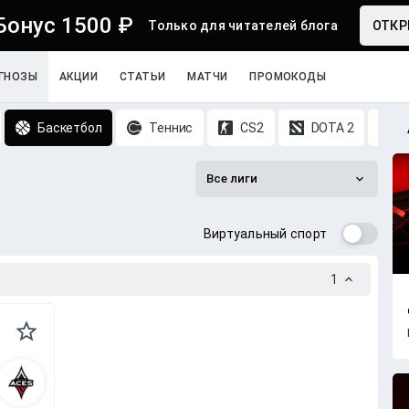
Бонус 1500 ₽
Только для читателей блога
ОТКР
ГНОЗЫ
АКЦИИ
СТАТЬИ
МАТЧИ
ПРОМОКОДЫ
Баскетбол
Теннис
CS2
DOTA 2
В
Все лиги
Виртуальный спорт
1