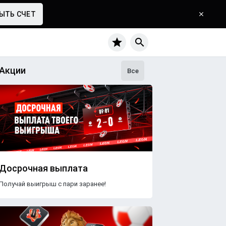
ЫТЬ СЧЕТ
Акции
олейбол
Все
Досрочная выплата
Получай выигрыш с пари заранее!