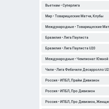
Вьетнам • Суперлига
Мир • Товарищеские Матчи, Клубы
Международные • Товарищеские Мат
Бразилия • Лига Паулиста
Бразилия • Лига Паулиста U20
Международные • Чемпионат Южной
Чили • Лига Фебачиле Десарролло U2
Россия • ИПБЛ, Прайм Дивизион
Россия • ИПБЛ, Про Дивизион
Россия • ИПБЛ, Про Дивизион, Женщ