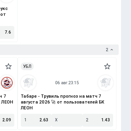
оукс
 от
7.6
2
УБЛ
ч 7
Табаре - Трувиль прогноз на матч 7
К ЛЕОН
августа 2026 🚀 от пользователей БК
ЛЕОН
2.09
1
2.63
X
2
1.43