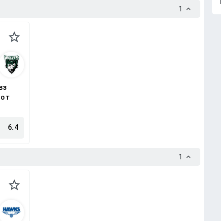
1
вз
 от
6.4
1