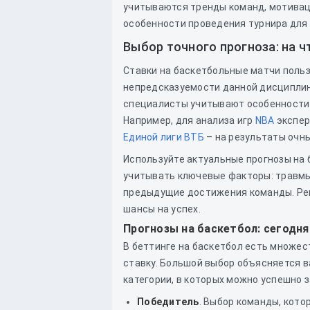
учитываются тренды команд, мотиваци
особенности проведения турнира для 
Выбор точного прогноза: на ч
Ставки на баскетбольные матчи поль
непредсказуемости данной дисциплин
специалисты учитывают особенности 
Например, для анализа игр
NBA
экспер
Единой лиги ВТБ
– на результаты очны
Используйте актуальные прогнозы на
учитывать ключевые факторы: травмы 
предыдущие достижения команды. Ре
шансы на успех.
Прогнозы на баскетбол: сегодня
В беттинге на баскетбол есть множес
ставку. Большой выбор объясняется 
категории, в которых можно успешно 
Победитель
. Выбор команды, кото