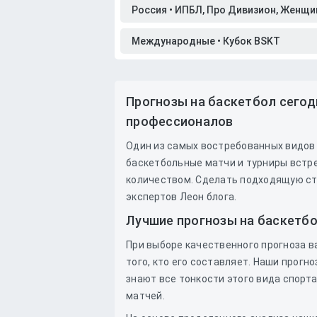
Россия • ИПБЛ, Про Дивизион, Женщ
Международные • Кубок BSKT
Прогнозы на баскетбол сегодн
профессионалов
Один из самых востребованных видов 
баскетбольные матчи и турниры встр
количеством. Сделать подходящую ст
экспертов Леон блога.
Лучшие прогнозы на баскетбо
При выборе качественного прогноза в
того, кто его составляет. Наши прог
знают все тонкости этого вида спорт
матчей.