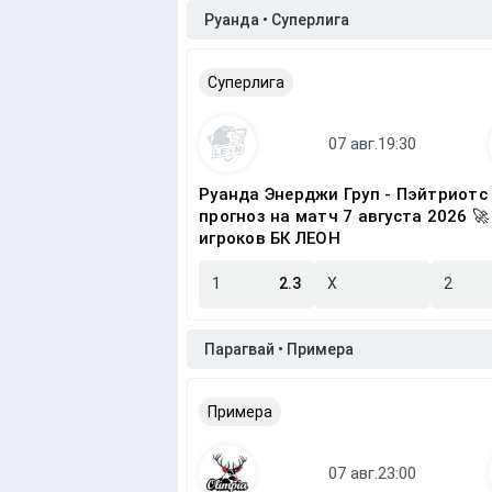
Руанда • Суперлига
Суперлига
Руанда Энерджи Груп - Пэйтриотс
прогноз на матч 7 августа 2026 🚀
игроков БК ЛЕОН
1
2.3
X
2
Парагвай • Примера
Примера