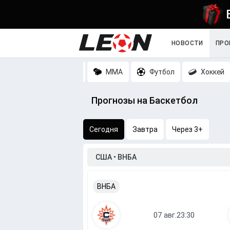
НОВОСТИ
ПРО
атчи
Киберспорт
MMA
Футбол
Хоккей
Прогнозы на Баскетбол
Сегодня
Завтра
Через 3+
США • ВНБА
ВНБА