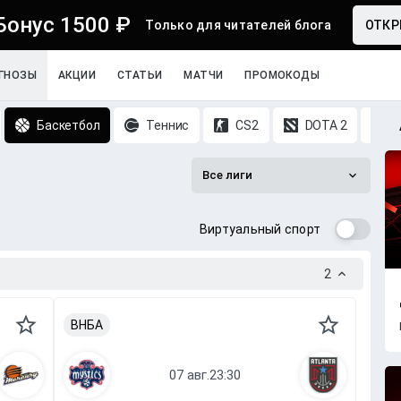
Бонус 1500 ₽
Только для читателей блога
ОТКР
ГНОЗЫ
АКЦИИ
СТАТЬИ
МАТЧИ
ПРОМОКОДЫ
Баскетбол
Теннис
CS2
DOTA 2
В
Все лиги
Виртуальный спорт
2
ВНБА