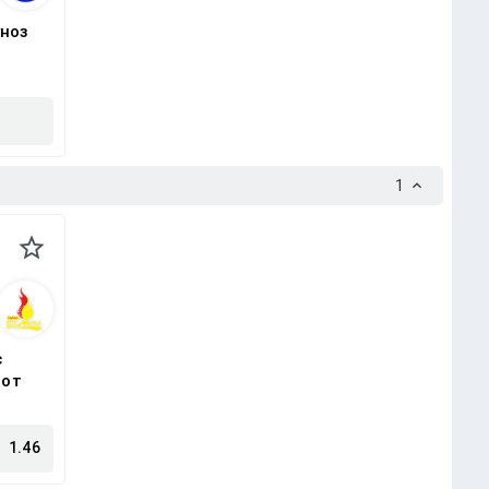
гноз
1
с
 от
1.46