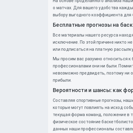
На основе проделанного анализа наш
о матчах. Для вашего удобства кажды
выбору выгодного коэффициента для 
Бесплатные прогнозы на баск
Все материалы нашего ресурса находя
исключение. По этой причине никто н
или подписаться на платную рассылку
Мы просим вас разумно относиться к 
профессионалами они ни были. Помнит
невозможно предвидеть, поэтому ни о
прибыли.
Вероятности и шансы: как ф
Составляя спортивные прогнозы, наши
которые могут повлиять на исход соб
текущая форма команд, положение в т
физическое состояние баскетболистов 
данных наши профессионалы составля