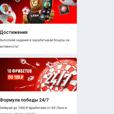
Достижения
Выполняй задания и зарабатывай бонусы за
активность!
Формула победы 24/7
Забирай до 1000 ₽ фрибетами от БК Леон в