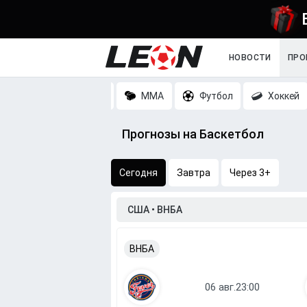
НОВОСТИ
ПРО
атчи
Киберспорт
MMA
Футбол
Хоккей
Прогнозы на Баскетбол
Сегодня
Завтра
Через 3+
США • ВНБА
ВНБА