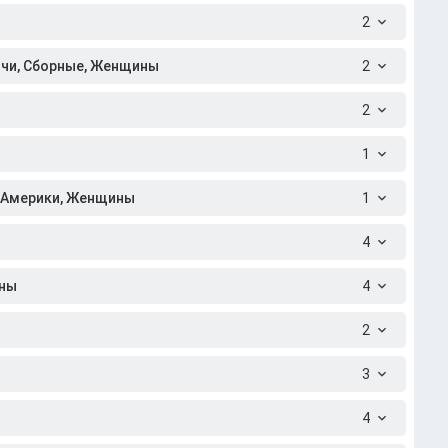
2
чи, Сборные, Женщины
2
2
1
 Америки, Женщины
1
4
ины
4
2
3
4