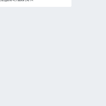
разделе «Ставки 24/7»!