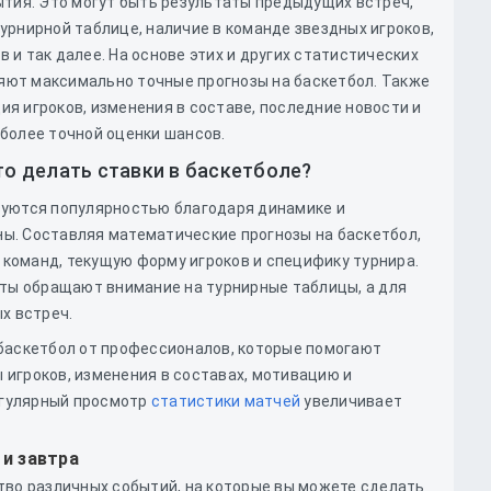
ытия. Это могут быть результаты предыдущих встреч,
урнирной таблице, наличие в команде звездных игроков,
и так далее. На основе этих и других статистических
ют максимально точные прогнозы на баскетбол. Также
я игроков, изменения в составе, последние новости и
более точной оценки шансов.
то делать ставки в баскетболе?
зуются популярностью благодаря динамике и
ы. Составляя математические прогнозы на баскетбол,
команд, текущую форму игроков и специфику турнира.
ты обращают внимание на турнирные таблицы, а для
х встреч.
 баскетбол от профессионалов, которые помогают
игроков, изменения в составах, мотивацию и
гулярный просмотр
статистики матчей
увеличивает
 и завтра
тво различных событий, на которые вы можете сделать