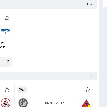
1
оукс
 от
7
2
УБЛ