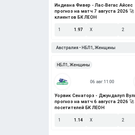
Индиана Фивер - Лас-Вегас Айсес
прогноз на матч 7 августа 2026 🚀
клиентов БК ЛЕОН
1
1.97
X
2
Австралия • НБЛ1, Женщины
НБЛ1, Женщины
Уорвик Сенаторз - Джундалуп Вул
прогноз на матч 6 августа 2026 🚀
посетителей БК ЛЕОН
1
1.14
X
2