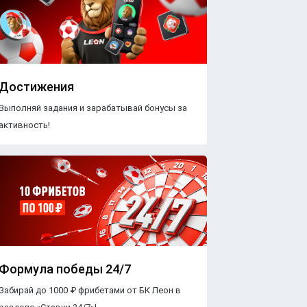
Достижения
Выполняй задания и зарабатывай бонусы за
активность!
Формула победы 24/7
Забирай до 1000 ₽ фрибетами от БК Леон в