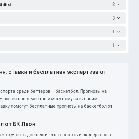
нщины
2
3
1
1
я: ставки и бесплатная экспертиза от
спорта среди беттеров – баскетбол. Прогнозы на
ечаются повсеместно и могут смутить своим
авку помогут бесплатные прогнозы на баскетбол от
л от БК Леон
ажно учесть две вещи: его точность и экспертность