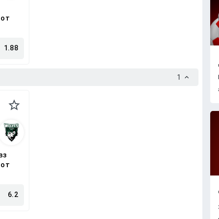
 от
1.88
1
вз
 от
6.2