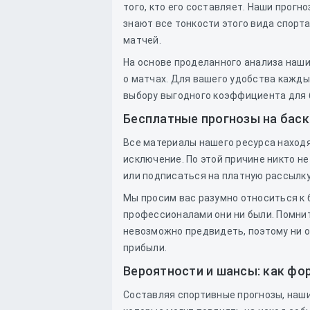
того, кто его составляет. Наши прог
знают все тонкости этого вида спорт
матчей.
На основе проделанного анализа наш
о матчах. Для вашего удобства кажды
выбору выгодного коэффициента для 
Бесплатные прогнозы на баск
Все материалы нашего ресурса находя
исключение. По этой причине никто н
или подписаться на платную рассылку
Мы просим вас разумно относиться к 
профессионалами они ни были. Помнит
невозможно предвидеть, поэтому ни о
прибыли.
Вероятности и шансы: как ф
Составляя спортивные прогнозы, наши