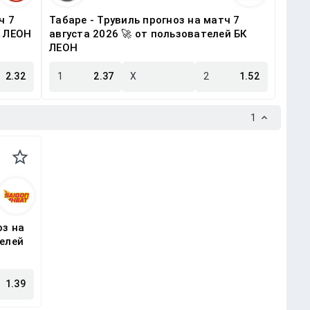
ч 7
Табаре - Трувиль прогноз на матч 7
К ЛЕОН
августа 2026 🚀 от пользователей БК
ЛЕОН
2.32
1
2.37
X
2
1.52
1
оз на
телей
1.39