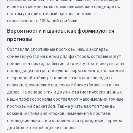
игре есть моменты, которые невозможно предвидеть,
поэтому ни один точный прогноз не может
гарантировать 100%-ной прибыли.
Вероятности и шансы: как формируются
прогнозы
Составляя спортивные прогнозы, наши эксперты
ориентируются на целый ряд факторов, которые могут
повлиять на исход события. Это могут быть результаты
предыдущих встреч, текущая форма команд, положение
в турнирной таблице, наличие в команде звездных
игроков, физическое состояние баскетболистов и так
далее. На основе этих и других статистических данных
наши профессионалы составляют максимально точные
прогнозы на баскетбол. Также учитываются тренды
команд, мотивация игроков, изменения в составе,
последние новости и особенности проведения турнира
для более точной оценки шансов.