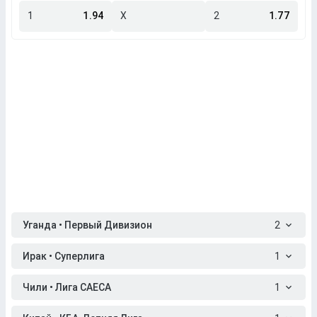
1
1.94
X
2
1.77
Уганда • Первый Дивизион
2
Ирак • Суперлига
1
Чили • Лига САЕСА
1