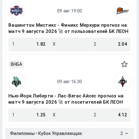
Вашингтон Мистикс - Финикс Меркури прогноз на
матч 9 августа 2026 🚀 от пользователей БК ЛЕОН
1
1.82
X
2
2.04
ВНБА
Нью-Йорк Либерти - Лас-Вегас Айсес прогноз на
матч 9 августа 2026 🚀 от посетителей БК ЛЕОН
1
1.25
X
2
4.12
Филиппины • Кубок Управляющих
2