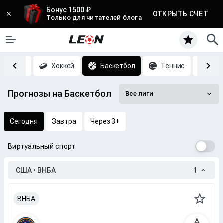
Бонус 1500 ₽
ОТКРЫТЬ СЧЕТ
Только для читателей блога
Футбол
Хоккей
Баскетбол
Теннис
CS
Прогнозы на Баскетбол
Все лиги
Сегодня
Завтра
Через 3+
Виртуальный спорт
США • ВНБА
1
ВНБА