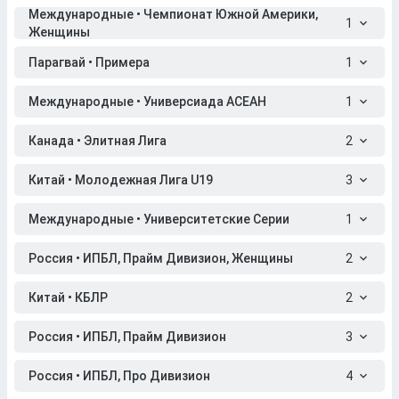
Международные • Чемпионат Южной Америки,
1
Женщины
Парагвай • Примера
1
Международные • Универсиада АСЕАН
1
Канада • Элитная Лига
2
Китай • Молодежная Лига U19
3
Международные • Университетские Серии
1
Россия • ИПБЛ, Прайм Дивизион, Женщины
2
Китай • КБЛР
2
Россия • ИПБЛ, Прайм Дивизион
3
Россия • ИПБЛ, Про Дивизион
4