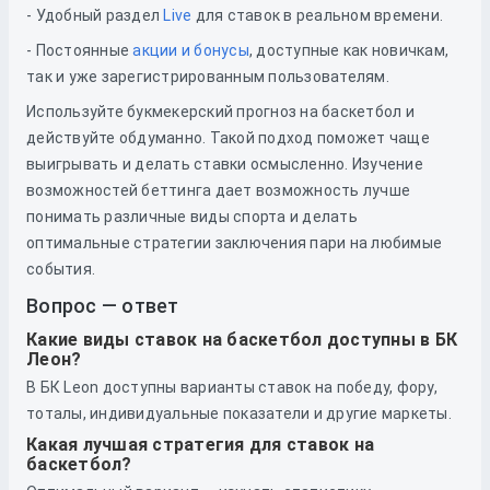
- Удобный раздел
Live
для ставок в реальном времени.
- Постоянные
акции и бонусы
, доступные как новичкам,
так и уже зарегистрированным пользователям.
Используйте букмекерский прогноз на баскетбол и
действуйте обдуманно. Такой подход поможет чаще
выигрывать и делать ставки осмысленно. Изучение
возможностей беттинга дает возможность лучше
понимать различные виды спорта и делать
оптимальные стратегии заключения пари на любимые
события.
Вопрос — ответ
Какие виды ставок на баскетбол доступны в БК
Леон?
В БК Leon доступны варианты ставок на победу, фору,
тоталы, индивидуальные показатели и другие маркеты.
Какая лучшая стратегия для ставок на
баскетбол?