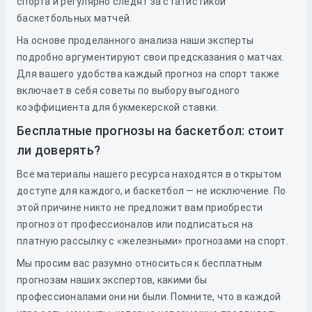
спорта и регулярно следят за статистикой
баскетбольных матчей.
На основе проделанного анализа наши эксперты
подробно аргументируют свои предсказания о матчах.
Для вашего удобства каждый прогноз на спорт также
включает в себя советы по выбору выгодного
коэффициента для букмекерской ставки.
Бесплатные прогнозы на баскетбол: стоит
ли доверять?
Все материалы нашего ресурса находятся в открытом
доступе для каждого, и баскетбол — не исключение. По
этой причине никто не предложит вам приобрести
прогноз от профессионалов или подписаться на
платную рассылку с «железными» прогнозами на спорт.
Мы просим вас разумно относиться к бесплатным
прогнозам наших экспертов, какими бы
профессионалами они ни были. Помните, что в каждой