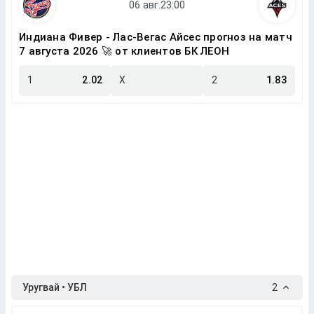
Индиана Фивер - Лас-Вегас Айсес прогноз на матч
7 августа 2026 🚀 от клиентов БК ЛЕОН
1
2.02
X
2
1.83
Уругвай • УБЛ
2