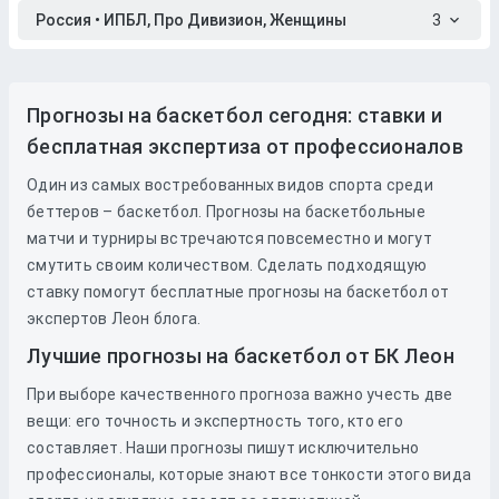
Россия • ИПБЛ, Про Дивизион, Женщины
3
Прогнозы на баскетбол сегодня: ставки и
бесплатная экспертиза от профессионалов
Один из самых востребованных видов спорта среди
беттеров – баскетбол. Прогнозы на баскетбольные
матчи и турниры встречаются повсеместно и могут
смутить своим количеством. Сделать подходящую
ставку помогут бесплатные прогнозы на баскетбол от
экспертов Леон блога.
Лучшие прогнозы на баскетбол от БК Леон
При выборе качественного прогноза важно учесть две
вещи: его точность и экспертность того, кто его
составляет. Наши прогнозы пишут исключительно
профессионалы, которые знают все тонкости этого вида