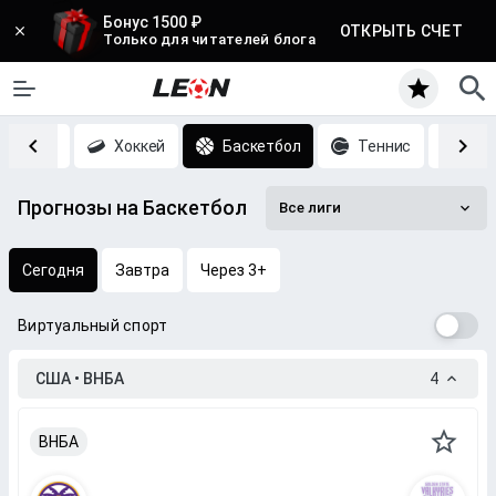
Бонус 1500 ₽
ОТКРЫТЬ СЧЕТ
Только для читателей блога
Футбол
Хоккей
Баскетбол
Теннис
CS
Прогнозы на Баскетбол
Все лиги
Сегодня
Завтра
Через 3+
Виртуальный спорт
США • ВНБА
4
ВНБА