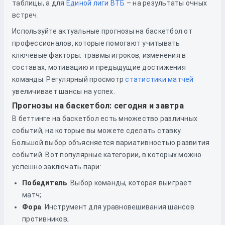
таблицы, а для
Единой лиги ВТБ
– на результаты очных
встреч.
Используйте актуальные прогнозы на баскетбол от
профессионалов, которые помогают учитывать
ключевые факторы: травмы игроков, изменения в
составах, мотивацию и предыдущие достижения
команды. Регулярный просмотр
статистики матчей
увеличивает шансы на успех.
Прогнозы на баскетбол: сегодня и завтра
В беттинге на баскетбол есть множество различных
событий, на которые вы можете сделать ставку.
Большой выбор объясняется вариативностью развития
событий. Вот популярные категории, в которых можно
успешно заключать пари:
Победитель
. Выбор команды, которая выиграет
матч;
Фора
. Инструмент для уравновешивания шансов
противников;