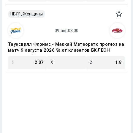
НБЛ1, Женщины
Таунсвилл Флэймс - Маккай Метеоретс прогноз на
матч 9 августа 2026 🚀 от клиентов БК ЛЕОН
1
2.07
X
2
1.8