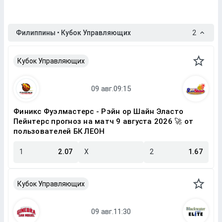
Филиппины • Кубок Управляющих
2
Кубок Управляющих
Финикс Фуэлмастерс - Рэйн ор Шайн Эласто
Пейнтерс прогноз на матч 9 августа 2026 🚀 от
пользователей БК ЛЕОН
1
2.07
X
2
1.67
Кубок Управляющих