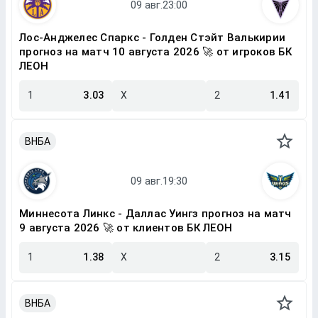
Лос-Анджелес Спаркс - Голден Стэйт Валькирии
прогноз на матч 10 августа 2026 🚀 от игроков БК
ЛЕОН
1
3.03
X
2
1.41
ВНБА
Миннесота Линкс - Даллас Уингз прогноз на матч
9 августа 2026 🚀 от клиентов БК ЛЕОН
1
1.38
X
2
3.15
ВНБА