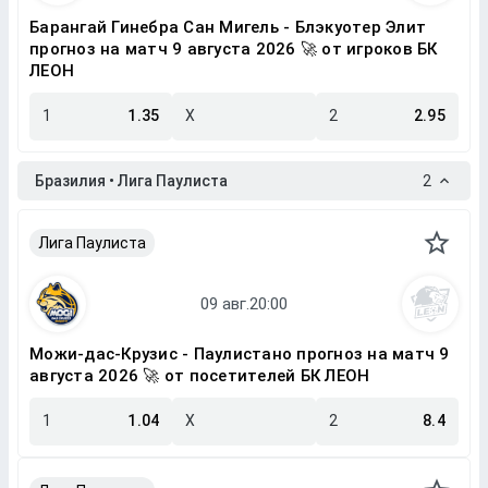
Барангай Гинебра Сан Мигель - Блэкуотер Элит
прогноз на матч 9 августа 2026 🚀 от игроков БК
ЛЕОН
1
1.35
X
2
2.95
Бразилия • Лига Паулиста
2
Лига Паулиста
Можи-дас-Крузис - Паулистано прогноз на матч 9
августа 2026 🚀 от посетителей БК ЛЕОН
1
1.04
X
2
8.4